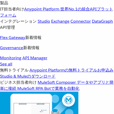
製品
IT担当者向け
Anypoint Platform
世界No.1の統合APIプラット
フォーム
インテグレーション
Studio
Exchange
Connector
DataGraph
API管理
Flex Gateway
新着情報
Governance
新着情報
Monitoring
API Manager
See all
無料トライアル
Anypoint Platformの無料トライアルお申込み
Studio & Muleのダウンロード
ビジネス担当者向け
MuleSoft Composer
データやアプリと簡
単に接続
MuleSoft RPA
Botで業務を自動化