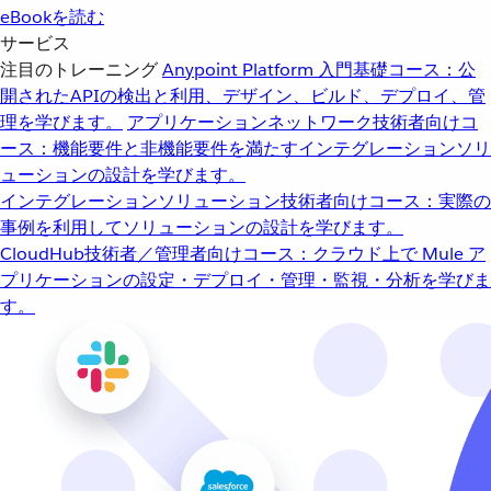
eBookを読む
サービス
注目のトレーニング
Anypoint Platform 入門
基礎コース：公
開されたAPIの検出と利用、デザイン、ビルド、デプロイ、管
理を学びます。
アプリケーションネットワーク
技術者向けコ
ース：機能要件と非機能要件を満たすインテグレーションソリ
ューションの設計を学びます。
インテグレーションソリューション
技術者向けコース：実際の
事例を利用してソリューションの設計を学びます。
CloudHub
技術者／管理者向けコース：クラウド上で Mule ア
プリケーションの設定・デプロイ・管理・監視・分析を学びま
す。