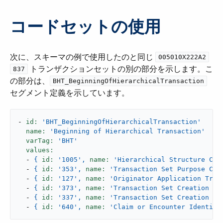
コードセットの使用
次に、スキーマの例で使用したのと同じ ​
​
005010X222A2
​ トランザクションセットの別の部分を示します。こ
837
の部分は、​
BHT_BeginningOfHierarchicalTransaction
セグメント定義を示しています。
-
id:
'BHT_BeginningOfHierarchicalTransaction'
name:
'Beginning of Hierarchical Transaction'
varTag:
'BHT'
values:
-
{
id:
'1005'
,
name:
'Hierarchical Structure Cod
-
{
id:
'353'
,
name:
'Transaction Set Purpose Cod
-
{
id:
'127'
,
name:
'Originator Application Tran
-
{
id:
'373'
,
name:
'Transaction Set Creation Da
-
{
id:
'337'
,
name:
'Transaction Set Creation Ti
-
{
id:
'640'
,
name:
'Claim or Encounter Identifi