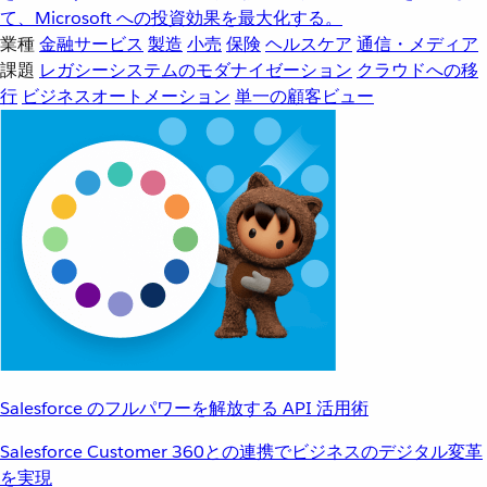
て、Microsoft への投資効果を最大化する。
業種
金融サービス
製造
小売
保険
ヘルスケア
通信・メディア
課題
レガシーシステムのモダナイゼーション
クラウドへの移
行
ビジネスオートメーション
単一の顧客ビュー
Salesforce のフルパワーを解放する API 活用術
Salesforce Customer 360との連携でビジネスのデジタル変革
を実現