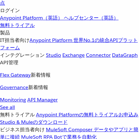
点
ログイン
Anypoint Platform（英語）
ヘルプセンター（英語）
無料トライアル
製品
IT担当者向け
Anypoint Platform
世界No.1の統合APIプラット
フォーム
インテグレーション
Studio
Exchange
Connector
DataGraph
API管理
Flex Gateway
新着情報
Governance
新着情報
Monitoring
API Manager
See all
無料トライアル
Anypoint Platformの無料トライアルお申込み
Studio & Muleのダウンロード
ビジネス担当者向け
MuleSoft Composer
データやアプリと簡
単に接続
MuleSoft RPA
Botで業務を自動化