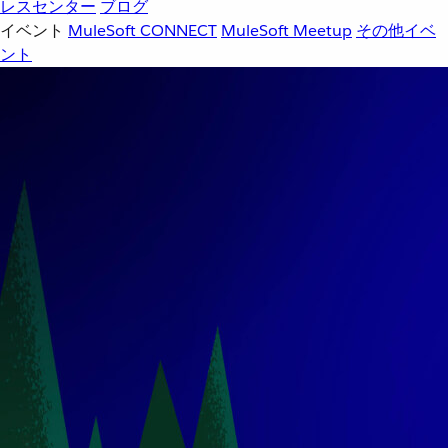
レスセンター
ブログ
イベント
MuleSoft CONNECT
MuleSoft Meetup
その他イベ
ント