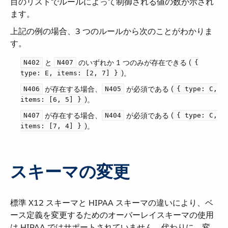
目のリストでルールによって制御される値の数が示され
ます。
上記の例の場合、3 つのルールから次のことがわかりま
す。
​ と ​
​ のいずれか 1 つのみが存在できる (​
N402
N407
{
​)。
type: E, items: [2, 7] }
​ が存在する場合、​
​ が必須である (​
N406
N405
{ type: C,
​)。
items: [6, 5] }
​ が存在する場合、​
​ が必須である (​
N407
N404
{ type: C,
​)。
items: [7, 4] }
スキーマの変更
標準 X12 スキーマと HIPAA スキーマの違いにより、ベ
ース定義を変更するためのオーバーレイスキーマの使用
は HIPAA ではサポートされていません。代わりに、変