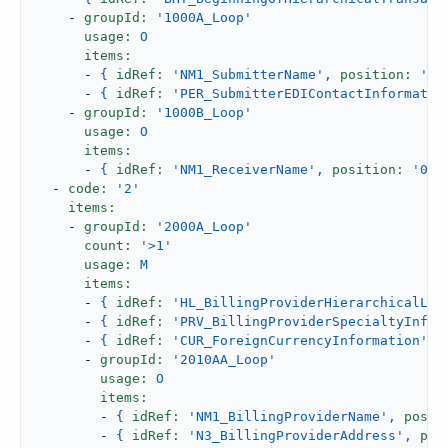
-
groupId:
'1000A_Loop'
usage:
O
items:
-
{
idRef:
'NM1_SubmitterName'
,
position:
'02
-
{
idRef:
'PER_SubmitterEDIContactInformatio
-
groupId:
'1000B_Loop'
usage:
O
items:
-
{
idRef:
'NM1_ReceiverName'
,
position:
'050
-
code:
'2'
items:
-
groupId:
'2000A_Loop'
count:
'>1'
usage:
M
items:
-
{
idRef:
'HL_BillingProviderHierarchicalLev
-
{
idRef:
'PRV_BillingProviderSpecialtyInfor
-
{
idRef:
'CUR_ForeignCurrencyInformation'
,
-
groupId:
'2010AA_Loop'
usage:
O
items:
-
{
idRef:
'NM1_BillingProviderName'
,
posit
-
{
idRef:
'N3_BillingProviderAddress'
,
pos