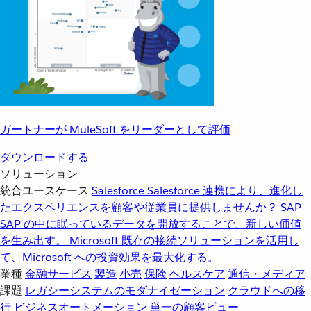
ガートナーが MuleSoft をリーダーとして評価
ダウンロードする
ソリューション
統合ユースケース
Salesforce
Salesforce 連携により、進化し
たエクスペリエンスを顧客や従業員に提供しませんか？
SAP
SAP の中に眠っているデータを開放することで、新しい価値
を生み出す。
Microsoft
既存の接続ソリューションを活用し
て、Microsoft への投資効果を最大化する。
業種
金融サービス
製造
小売
保険
ヘルスケア
通信・メディア
課題
レガシーシステムのモダナイゼーション
クラウドへの移
行
ビジネスオートメーション
単一の顧客ビュー