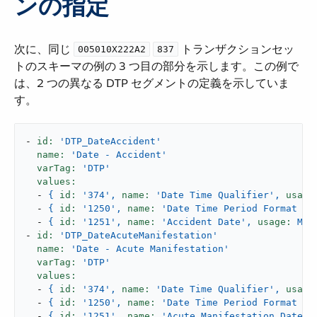
ンの指定
次に、同じ ​
​
​ トランザクションセッ
005010X222A2
837
トのスキーマの例の 3 つ目の部分を示します。この例で
は、2 つの異なる DTP セグメントの定義を示していま
す。
-
id:
'DTP_DateAccident'
name:
'Date - Accident'
varTag:
'DTP'
values:
-
{
id:
'374'
,
name:
'Date Time Qualifier'
,
usage
-
{
id:
'1250'
,
name:
'Date Time Period Format Qu
-
{
id:
'1251'
,
name:
'Accident Date'
,
usage:
M,
-
id:
'DTP_DateAcuteManifestation'
name:
'Date - Acute Manifestation'
varTag:
'DTP'
values:
-
{
id:
'374'
,
name:
'Date Time Qualifier'
,
usage
-
{
id:
'1250'
,
name:
'Date Time Period Format Qu
-
{
id:
'1251'
,
name:
'Acute Manifestation Date'
,