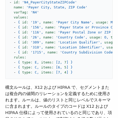
-
id:
'N4_PayerCityStateZIPCode'
name:
'Payer City, State, ZIP Code'
varTag:
'N4'
values:
-
{
id:
'19'
,
name:
'Payer City Name'
,
usage:
M,
-
{
id:
'156'
,
name:
'Payer State or Province Cod
-
{
id:
'116'
,
name:
'Payer Postal Zone or ZIP Co
-
{
id:
'26'
,
name:
'Country Code'
,
usage:
O,
typ
-
{
id:
'309'
,
name:
'Location Qualifier'
,
usage:
-
{
id:
'310'
,
name:
'Location Identifier'
,
usage
-
{
id:
'1715'
,
name:
'Country Subdivision Code'
,
rules:
-
{
type:
E,
items:
[2,
7
]
}
-
{
type:
C,
items:
[6,
5
]
}
-
{
type:
C,
items:
[7,
4
]
}
構文ルールは、X12 および HIPAA で、セグメントまた
は複合内の値間のリレーションを定義するために使用さ
れます。ルールは、値のリストと同じレベルでスキーマ
に含まれます。ルールのタイプのコードは X12 および
HIPAA 仕様によって使用されているのと同じであり、項