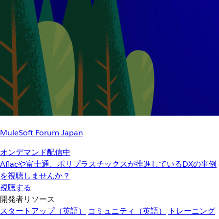
MuleSoft Forum Japan
オンデマンド配信中
Aflacや富士通、ポリプラスチックスが推進しているDXの事例
を視聴しませんか？
視聴する
開発者リソース
スタートアップ（英語）
コミュニティ（英語）
トレーニング