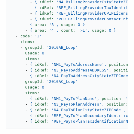
-
{
idRef:
'N4_BillingProviderCityStateZIPC
-
{
idRef:
'REF_BillingProviderTaxIdentific
-
{
idRef:
'REF_BillingProviderUPINLicenseI
-
{
idRef:
'PER_BillingProviderContactInfor
-
{
area:
'3'
,
usage:
O
}
-
{
area:
'4'
,
count:
'>1'
,
usage:
O
}
-
code:
'3'
items:
-
groupId:
'2010AB_Loop'
usage:
O
items:
-
{
idRef:
'NM1_PayToAddressName'
,
position:
-
{
idRef:
'N3_PayToAddressADDRESS'
,
position
-
{
idRef:
'N4_PayToAddressCityStateZIPCode'
,
-
groupId:
'2010AC_Loop'
usage:
O
items:
-
{
idRef:
'NM1_PayToPlanName'
,
position:
'04
-
{
idRef:
'N3_PayToPlanAddress'
,
position:
'
-
{
idRef:
'N4_PayToPlanCityStateZIPCode'
,
po
-
{
idRef:
'REF_PayToPlanSecondaryIdentificat
-
{
idRef:
'REF_PayToPlanTaxIdentificationNum