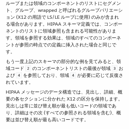
ループまたは領域のコンポーネントのリストにセグメン
ト、グループ、wrapped と呼ばれるグループバリエーシ
ョン (X12 の用語で LS/LE ループに使用) のみが含まれ
る場合があります。HIPAA スキーマ定義では、コンポー
ネントのリストに領域参照も含まれる可能性がありま
す。領域を参照する効果は、領域のすべてのコンポーネ
ントが参照の時点での定義に挿入された場合と同じで
す。
もう一度上記のスキーマの部分的な例を見てみると、領
域コード ​
​ のコンポーネントリストの最後が領域 ​
​ お
2
3
よび ​
​ を参照しており、領域 ​
​ が必要に応じて反復さ
4
4
れています。
HIPAA メッセージのデータ構造では、見出し、詳細、概
要の各セクションに分かれた X12 の区分を保持します。
見出しは常に並び替え順が最も低いコードの領域であ
り、詳細はその次 (すべての参照される領域を含む)、概
要は並び替え順が最も高いコードです。