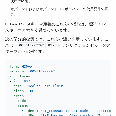
使用の区別。
セグメントおよびセグメントコンポーネントの使用要件の変
更。
HIPAA ESL スキーマ定義のこれらの機能は、標準 X12
スキーマと大きく異なっています。
次の部分的な例では、これらの違いを示しています。こ
れは、​
​
​ トランザクションセットのス
005010X222A2
837
キーマからの例です。
form:
HIPAA
version:
'005010X222A2'
structures:
-
id:
'837'
name:
'Health Care Claim'
class:
'HC'
areas:
-
code:
'1'
items:
-
{
idRef:
'ST_TransactionSetHeader'
,
position:
-
{
idRef:
'BHT_BeginningOfHierarchicalTransact