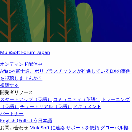
MuleSoft Forum Japan
オンデマンド配信中
Aflacや富士通、ポリプラスチックスが推進しているDXの事例
を視聴しませんか？
視聴する
開発者リソース
スタートアップ（英語）
コミュニティ（英語）
トレーニング
（英語）
チュートリアル（英語）
ドキュメント
パートナー
English
(Full site)
日本語
お問い合わせ
MuleSoft に連絡
サポートを依頼
グローバル拠