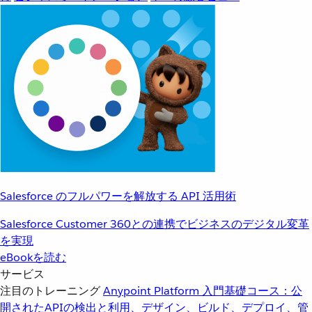
Salesforce のフルパワーを解放する API 活用術
Salesforce Customer 360との連携でビジネスのデジタル変革
を実現
eBookを読む
サービス
注目のトレーニング
Anypoint Platform 入門
基礎コース：公
開されたAPIの検出と利用、デザイン、ビルド、デプロイ、管