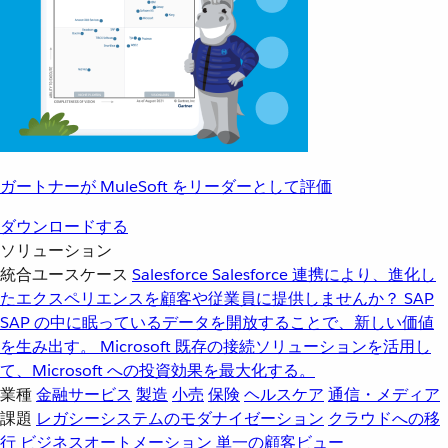
ガートナーが MuleSoft をリーダーとして評価
ダウンロードする
ソリューション
統合ユースケース
Salesforce
Salesforce 連携により、進化し
たエクスペリエンスを顧客や従業員に提供しませんか？
SAP
SAP の中に眠っているデータを開放することで、新しい価値
を生み出す。
Microsoft
既存の接続ソリューションを活用し
て、Microsoft への投資効果を最大化する。
業種
金融サービス
製造
小売
保険
ヘルスケア
通信・メディア
課題
レガシーシステムのモダナイゼーション
クラウドへの移
行
ビジネスオートメーション
単一の顧客ビュー