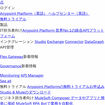
点
ログイン
Anypoint Platform（英語）
ヘルプセンター（英語）
無料トライアル
製品
IT担当者向け
Anypoint Platform
世界No.1の統合APIプラット
フォーム
インテグレーション
Studio
Exchange
Connector
DataGraph
API管理
Flex Gateway
新着情報
Governance
新着情報
Monitoring
API Manager
See all
無料トライアル
Anypoint Platformの無料トライアルお申込み
Studio & Muleのダウンロード
ビジネス担当者向け
MuleSoft Composer
データやアプリと簡
単に接続
MuleSoft RPA
Botで業務を自動化