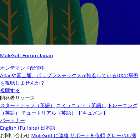
MuleSoft Forum Japan
オンデマンド配信中
Aflacや富士通、ポリプラスチックスが推進しているDXの事例
を視聴しませんか？
視聴する
開発者リソース
スタートアップ（英語）
コミュニティ（英語）
トレーニング
（英語）
チュートリアル（英語）
ドキュメント
パートナー
English
(Full site)
日本語
お問い合わせ
MuleSoft に連絡
サポートを依頼
グローバル拠