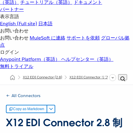
（英語）
チュートリアル（英語）
ドキュメント
パートナー
表示言語
English
(Full site)
日本語
お問い合わせ
お問い合わせ
MuleSoft に連絡
サポートを依頼
グローバル拠
点
ログイン
Anypoint Platform（英語）
ヘルプセンター（英語）
無料トライアル
X12 EDI Connector
(2.8)
X12 EDI Connector リファレンス
X
All Connectors
Copy as Markdown
X12 EDI Connector 2.8 制