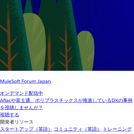
MuleSoft Forum Japan
オンデマンド配信中
Aflacや富士通、ポリプラスチックスが推進しているDXの事例
を視聴しませんか？
視聴する
開発者リソース
スタートアップ（英語）
コミュニティ（英語）
トレーニング