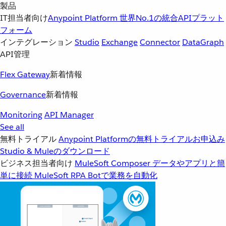
製品
IT担当者向け
Anypoint Platform
世界No.1の統合APIプラット
フォーム
インテグレーション
Studio
Exchange
Connector
DataGraph
API管理
Flex Gateway
新着情報
Governance
新着情報
Monitoring
API Manager
See all
無料トライアル
Anypoint Platformの無料トライアルお申込み
Studio & Muleのダウンロード
ビジネス担当者向け
MuleSoft Composer
データやアプリと簡
単に接続
MuleSoft RPA
Botで業務を自動化