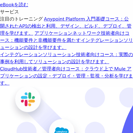
eBookを読む
サービス
注目のトレーニング
Anypoint Platform 入門
基礎コース：公
開されたAPIの検出と利用、デザイン、ビルド、デプロイ、管
理を学びます。
アプリケーションネットワーク
技術者向けコ
ース：機能要件と非機能要件を満たすインテグレーションソリ
ューションの設計を学びます。
インテグレーションソリューション
技術者向けコース：実際の
事例を利用してソリューションの設計を学びます。
CloudHub
技術者／管理者向けコース：クラウド上で Mule ア
プリケーションの設定・デプロイ・管理・監視・分析を学びま
す。