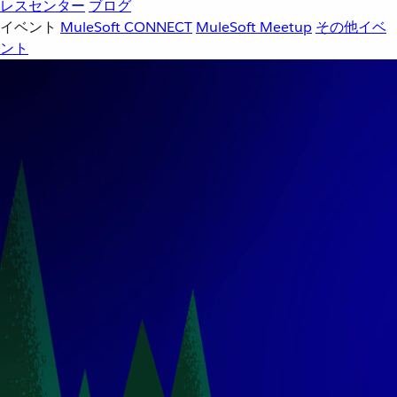
レスセンター
ブログ
イベント
MuleSoft CONNECT
MuleSoft Meetup
その他イベ
ント