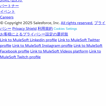
お問い合わせ
パートナー
イベント
Careers
© Copyright 2025
Salesforce, Inc.
All rights reserved.
プライ
バシー
Privacy Shield
利用規約
Cookies Settings
お客様によるプライバシー設定の選択肢
Link to MuleSoft Linkedin profile
Link to MuleSoft Twitter
profile
Link to MuleSoft Instagram profile
Link to MuleSoft
Facebook profile
Link to MuleSoft Videos platform
Link to
MuleSoft Twitch profile