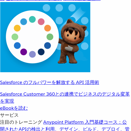
Salesforce のフルパワーを解放する API 活用術
Salesforce Customer 360との連携でビジネスのデジタル変革
を実現
eBookを読む
サービス
注目のトレーニング
Anypoint Platform 入門
基礎コース：公
開されたAPIの検出と利用、デザイン、ビルド、デプロイ、管