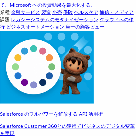
て、Microsoft への投資効果を最大化する。
業種
金融サービス
製造
小売
保険
ヘルスケア
通信・メディア
課題
レガシーシステムのモダナイゼーション
クラウドへの移
行
ビジネスオートメーション
単一の顧客ビュー
Salesforce のフルパワーを解放する API 活用術
Salesforce Customer 360との連携でビジネスのデジタル変革
を実現