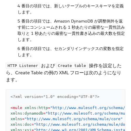
4 番目の項目では、新しいテーブルのキースキーマを定義
します。
5 番目の項目では、Amazon DynamoDB が調整例外を返
す前にコンシュームされる 1 秒あたりの厳密な一貫性読み
取りと 1 秒あたりの厳密な一貫性書き込みの最大数を指定
します。
6 番目の項目では、セカンダリインデックスの変数を指定
します。
​ および ​
​ 操作を設定した
HTTP Listener
Create table
ら、Create Table の例の XML フローは次のようになり
ます。
<?xml version="1.0" encoding="UTF-8"?>
<
mule
xmlns:http
=
"http://www.mulesoft.org/schema/mu
xmlns:dynamodb
=
"http://www.mulesoft.org/schema/mule
xmlns
=
"http://www.mulesoft.org/schema/mule/core"
xmlns:doc
=
"http://www.mulesoft.org/schema/mule/docu
xmlns:xsi
=
"http://www.w3.org/2001/XMLSchema-instanc