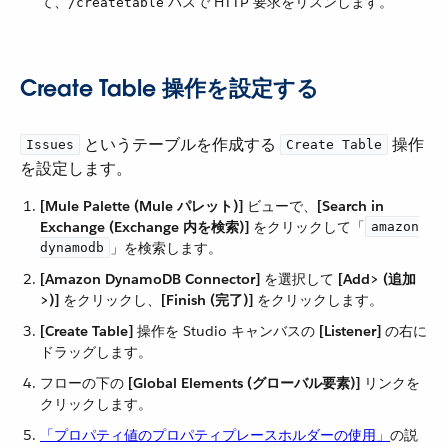
て、​
​ パスで HTTP 要求をリスンします。
/createtable
Create Table 操作を設定する
​ というテーブルを作成する ​
​ 操作
Issues
Create Table
を設定します。
[Mule Palette (Mule パレット)]
​ ビューで、​
[Search in
Exchange (Exchange 内を検索)]
​ をクリックして「​
amazon
​」を検索します。
dynamodb
[Amazon DynamoDB Connector]
​ を選択して ​
[Add> (追加
>)]
​ をクリックし、​
[Finish (完了)]
​ をクリックします。
[Create Table]
​ 操作を Studio キャンバスの ​
[Listener]
​ の右に
ドラッグします。
フローの下の ​
[Global Elements (グローバル要素)]
​ リンクを
クリックします。
「プロパティ値のプロパティプレースホルダーの使用」
​の説