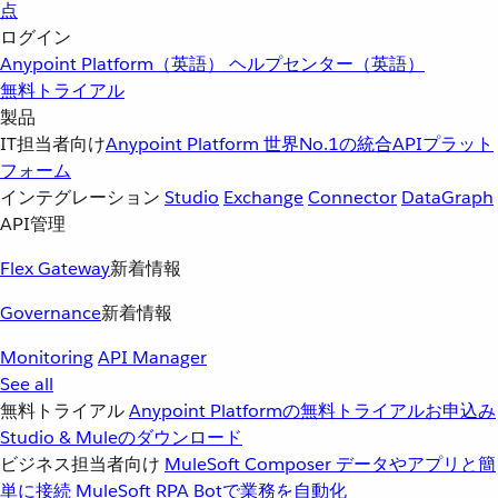
点
ログイン
Anypoint Platform（英語）
ヘルプセンター（英語）
無料トライアル
製品
IT担当者向け
Anypoint Platform
世界No.1の統合APIプラット
フォーム
インテグレーション
Studio
Exchange
Connector
DataGraph
API管理
Flex Gateway
新着情報
Governance
新着情報
Monitoring
API Manager
See all
無料トライアル
Anypoint Platformの無料トライアルお申込み
Studio & Muleのダウンロード
ビジネス担当者向け
MuleSoft Composer
データやアプリと簡
単に接続
MuleSoft RPA
Botで業務を自動化