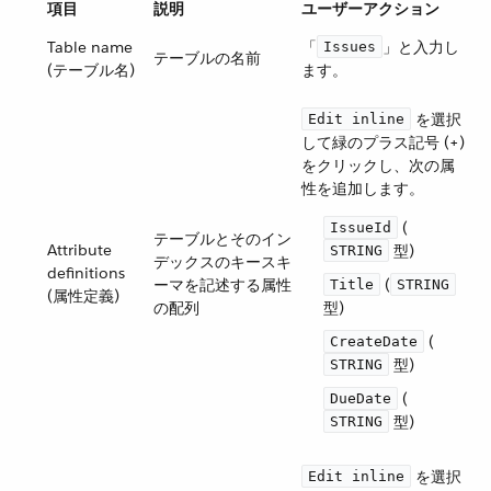
項目
説明
ユーザーアクション
Table name
「​
​」と入力し
Issues
テーブルの名前
(テーブル名)
ます。
​ を選択
Edit inline
して緑のプラス記号 (+)
をクリックし、次の属
性を追加します。
​ (​
IssueId
テーブルとそのイン
Attribute
​ 型)
STRING
デックスのキースキ
definitions
ーマを記述する属性
​ (​
Title
STRING
(属性定義)
の配列
型)
​ (​
CreateDate
​ 型)
STRING
​ (​
DueDate
​ 型)
STRING
​ を選択
Edit inline