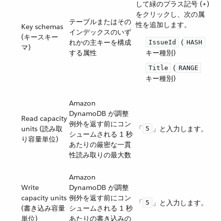
して緑のプラス記号 (+)
をクリックし、次の属
テーブルまたはその
性を追加します。
Key schemas
インデックスのいず
(キースキー
れかの主キーを構成
​ (​
IssueId
HASH
マ)
する属性
キー種別)
​ (​
Title
RANGE
キー種別)
Amazon
DynamoDB が調整
Read capacity
例外を返す前にコン
units (読み取
「​
​」と入力します。
5
シュームされる 1 秒
り容量単位)
あたりの厳密な一貫
性読み取りの最大数
Amazon
Write
DynamoDB が調整
capacity units
例外を返す前にコン
「​
​」と入力します。
5
(書き込み容量
シュームされる 1 秒
単位)
あたりの書き込みの