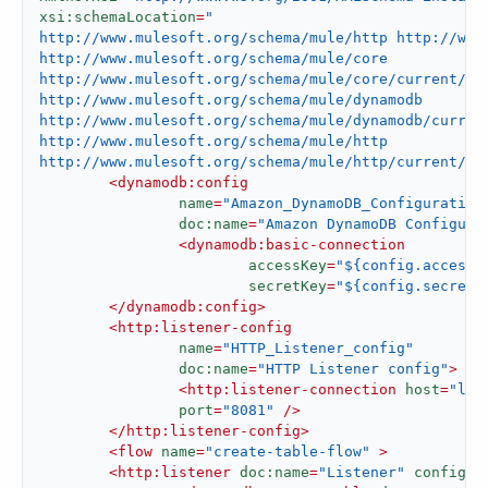
xsi:schemaLocation
=
"

http://www.mulesoft.org/schema/mule/http http://www.
http://www.mulesoft.org/schema/mule/core

http://www.mulesoft.org/schema/mule/core/current/mul
http://www.mulesoft.org/schema/mule/dynamodb

http://www.mulesoft.org/schema/mule/dynamodb/current
http://www.mulesoft.org/schema/mule/http

http://www.mulesoft.org/schema/mule/http/current/mu
<
dynamodb:config
name
=
"Amazon_DynamoDB_Configuration
doc:name
=
"Amazon DynamoDB Configura
<
dynamodb:basic-connection
accessKey
=
"${config.accessk
secretKey
=
"${config.secretk
</
dynamodb:config
>
<
http:listener-config
name
=
"HTTP_Listener_config"
doc:name
=
"HTTP Listener config"
>
<
http:listener-connection
host
=
"loc
port
=
"8081"
 />
</
http:listener-config
>
<
flow
name
=
"create-table-flow"
 >
<
http:listener
doc:name
=
"Listener"
config-r