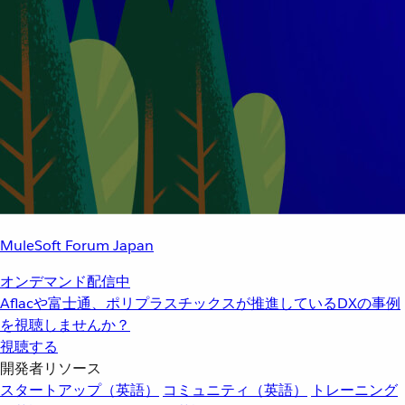
MuleSoft Forum Japan
オンデマンド配信中
Aflacや富士通、ポリプラスチックスが推進しているDXの事例
を視聴しませんか？
視聴する
開発者リソース
スタートアップ（英語）
コミュニティ（英語）
トレーニング