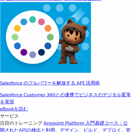
Salesforce のフルパワーを解放する API 活用術
Salesforce Customer 360との連携でビジネスのデジタル変革
を実現
eBookを読む
サービス
注目のトレーニング
Anypoint Platform 入門
基礎コース：公
開されたAPIの検出と利用、デザイン、ビルド、デプロイ、管