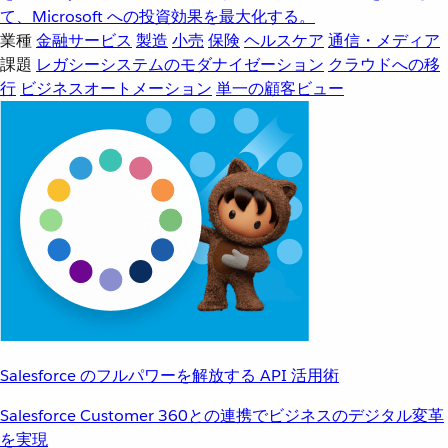
て、Microsoft への投資効果を最大化する。
業種
金融サービス
製造
小売
保険
ヘルスケア
通信・メディア
課題
レガシーシステムのモダナイゼーション
クラウドへの移
行
ビジネスオートメーション
単一の顧客ビュー
Salesforce のフルパワーを解放する API 活用術
Salesforce Customer 360との連携でビジネスのデジタル変革
を実現