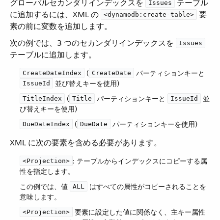
グローバルセカンダリインデックスを ​
​ テーブル
Issues
に追加するには、XML の ​
​ 要
<dynamodb:create-table>
素の前に変数を追加します。
次の例では、3 つのセカンダリインデックスを ​
Issues
テーブルに追加します。
​ (​
​ パーティションキーと ​
CreateDateIndex
CreateDate
​ 並び替えキーを使用)
IssueId
​ (​
​ パーティションキーと ​
​ 並
TitleIndex
Title
IssueId
び替えキーを使用)
​ (​
​ パーティションキーを使用)
DueDateIndex
DueDate
XML に次の要素を含める必要があります。
​: テーブルからインデックスにコピーする属
<Projection>
性を指定します。
この例では、値 ​
​ はすべての属性がコピーされることを
ALL
意味します。
​ 要素に設定した値に関係なく、主キー属性
<Projection>