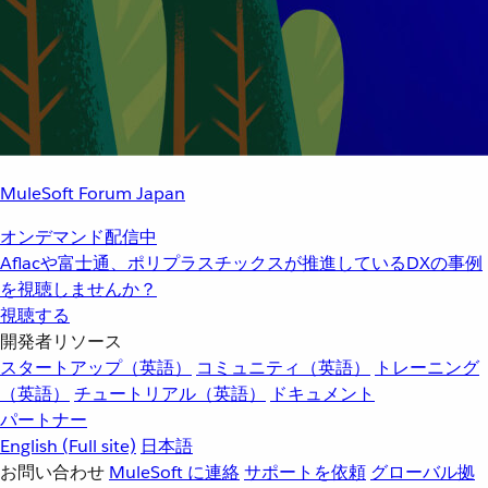
MuleSoft Forum Japan
オンデマンド配信中
Aflacや富士通、ポリプラスチックスが推進しているDXの事例
を視聴しませんか？
視聴する
開発者リソース
スタートアップ（英語）
コミュニティ（英語）
トレーニング
（英語）
チュートリアル（英語）
ドキュメント
パートナー
English
(Full site)
日本語
お問い合わせ
MuleSoft に連絡
サポートを依頼
グローバル拠