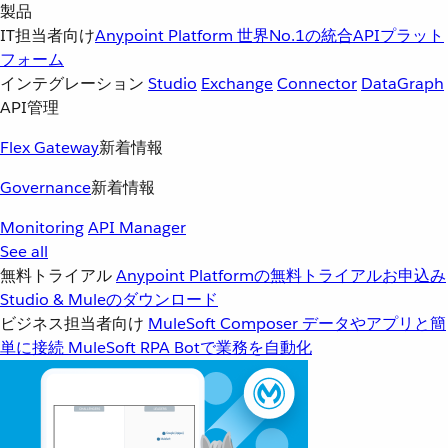
製品
IT担当者向け
Anypoint Platform
世界No.1の統合APIプラット
フォーム
インテグレーション
Studio
Exchange
Connector
DataGraph
API管理
Flex Gateway
新着情報
Governance
新着情報
Monitoring
API Manager
See all
無料トライアル
Anypoint Platformの無料トライアルお申込み
Studio & Muleのダウンロード
ビジネス担当者向け
MuleSoft Composer
データやアプリと簡
単に接続
MuleSoft RPA
Botで業務を自動化