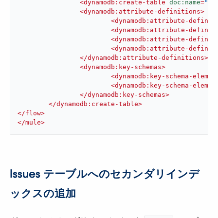
<
dynamodb:create-table
doc:name
=
"Cr
<
dynamodb:attribute-definitions
>
<
dynamodb:attribute-definit
<
dynamodb:attribute-definit
<
dynamodb:attribute-definit
<
dynamodb:attribute-definit
</
dynamodb:attribute-definitions
>
<
dynamodb:key-schemas
>
<
dynamodb:key-schema-elemen
<
dynamodb:key-schema-elemen
</
dynamodb:key-schemas
>
</
dynamodb:create-table
>
</
flow
>
</
mule
>
Issues テーブルへのセカンダリインデ
ックスの追加