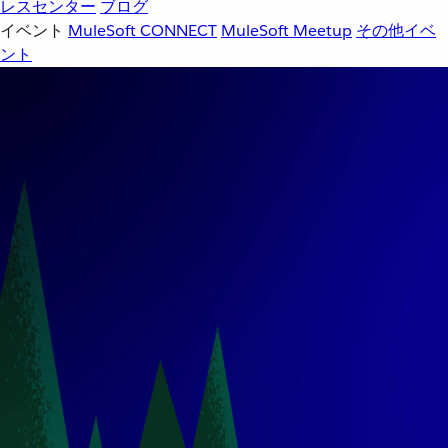
レスセンター
ブログ
イベント
MuleSoft CONNECT
MuleSoft Meetup
その他イベ
ント