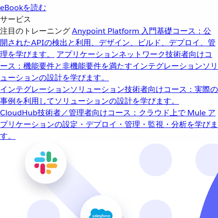
eBookを読む
サービス
注目のトレーニング
Anypoint Platform 入門
基礎コース：公
開されたAPIの検出と利用、デザイン、ビルド、デプロイ、管
理を学びます。
アプリケーションネットワーク
技術者向けコ
ース：機能要件と非機能要件を満たすインテグレーションソリ
ューションの設計を学びます。
インテグレーションソリューション
技術者向けコース：実際の
事例を利用してソリューションの設計を学びます。
CloudHub
技術者／管理者向けコース：クラウド上で Mule ア
プリケーションの設定・デプロイ・管理・監視・分析を学びま
す。