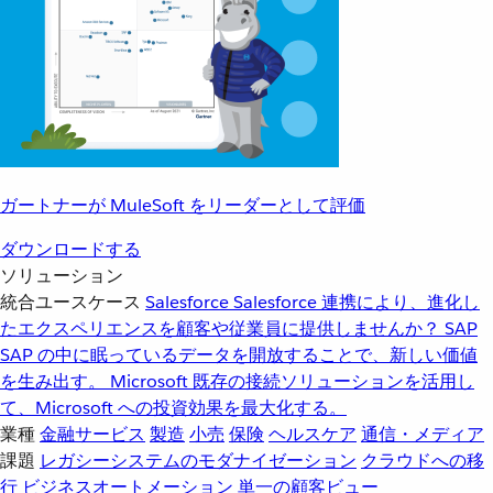
ガートナーが MuleSoft をリーダーとして評価
ダウンロードする
ソリューション
統合ユースケース
Salesforce
Salesforce 連携により、進化し
たエクスペリエンスを顧客や従業員に提供しませんか？
SAP
SAP の中に眠っているデータを開放することで、新しい価値
を生み出す。
Microsoft
既存の接続ソリューションを活用し
て、Microsoft への投資効果を最大化する。
業種
金融サービス
製造
小売
保険
ヘルスケア
通信・メディア
課題
レガシーシステムのモダナイゼーション
クラウドへの移
行
ビジネスオートメーション
単一の顧客ビュー