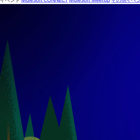
イベント
MuleSoft CONNECT
MuleSoft Meetup
その他イベ