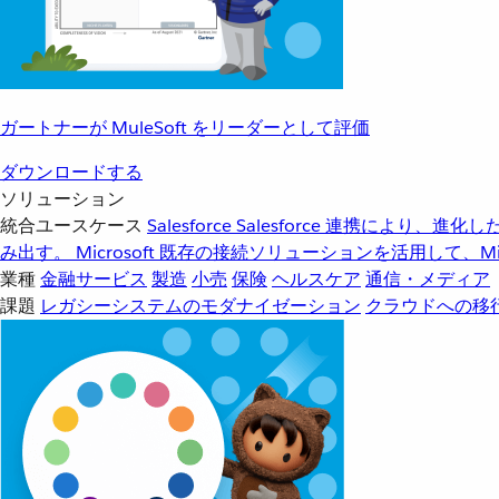
ガートナーが MuleSoft をリーダーとして評価
ダウンロードする
ソリューション
統合ユースケース
Salesforce
Salesforce 連携により、
み出す。
Microsoft
既存の接続ソリューションを活用して、Mic
業種
金融サービス
製造
小売
保険
ヘルスケア
通信・メディア
課題
レガシーシステムのモダナイゼーション
クラウドへの移