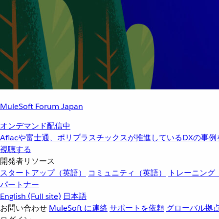
MuleSoft Forum Japan
オンデマンド配信中
Aflacや富士通、ポリプラスチックスが推進しているDXの事
視聴する
開発者リソース
スタートアップ（英語）
コミュニティ（英語）
トレーニング
パートナー
English
(Full site)
日本語
お問い合わせ
MuleSoft に連絡
サポートを依頼
グローバル拠