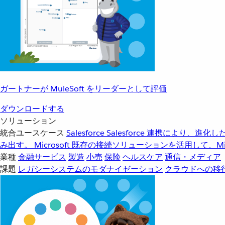
ガートナーが MuleSoft をリーダーとして評価
ダウンロードする
ソリューション
統合ユースケース
Salesforce
Salesforce 連携により、
み出す。
Microsoft
既存の接続ソリューションを活用して、Mic
業種
金融サービス
製造
小売
保険
ヘルスケア
通信・メディア
課題
レガシーシステムのモダナイゼーション
クラウドへの移