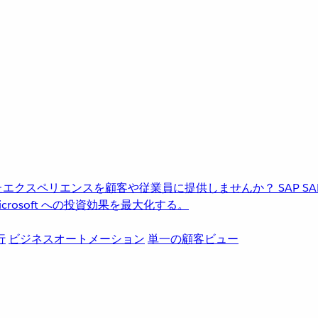
進化したエクスペリエンスを顧客や従業員に提供しませんか？
SAP
S
rosoft への投資効果を最大化する。
行
ビジネスオートメーション
単一の顧客ビュー