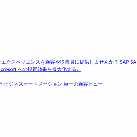
進化したエクスペリエンスを顧客や従業員に提供しませんか？
SAP
S
rosoft への投資効果を最大化する。
行
ビジネスオートメーション
単一の顧客ビュー