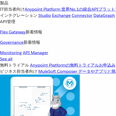
製品
IT担当者向け
Anypoint Platform
世界No.1の統合APIプラッ
インテグレーション
Studio
Exchange
Connector
DataGraph
API管理
Flex Gateway
新着情報
Governance
新着情報
Monitoring
API Manager
See all
無料トライアル
Anypoint Platformの無料トライアルお申込み
ビジネス担当者向け
MuleSoft Composer
データやアプリと簡