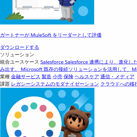
ガートナーが MuleSoft をリーダーとして評価
ダウンロードする
ソリューション
統合ユースケース
Salesforce
Salesforce 連携により、
み出す。
Microsoft
既存の接続ソリューションを活用して、Mic
業種
金融サービス
製造
小売
保険
ヘルスケア
通信・メディア
課題
レガシーシステムのモダナイゼーション
クラウドへの移