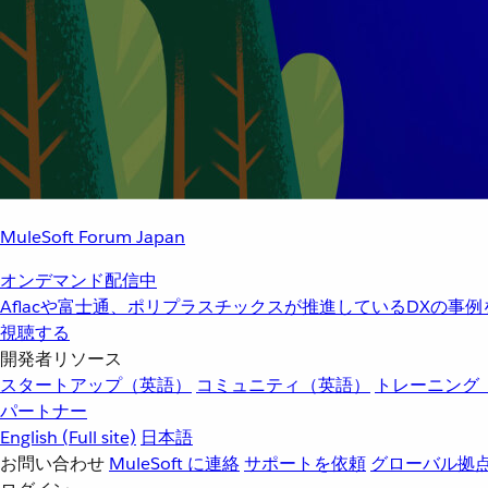
MuleSoft Forum Japan
オンデマンド配信中
Aflacや富士通、ポリプラスチックスが推進しているDXの事
視聴する
開発者リソース
スタートアップ（英語）
コミュニティ（英語）
トレーニング
パートナー
English
(Full site)
日本語
お問い合わせ
MuleSoft に連絡
サポートを依頼
グローバル拠