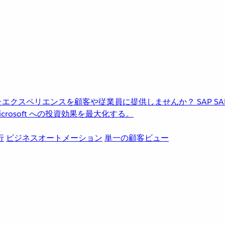
進化したエクスペリエンスを顧客や従業員に提供しませんか？
SAP
S
rosoft への投資効果を最大化する。
行
ビジネスオートメーション
単一の顧客ビュー