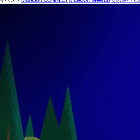
イベント
MuleSoft CONNECT
MuleSoft Meetup
その他イベ