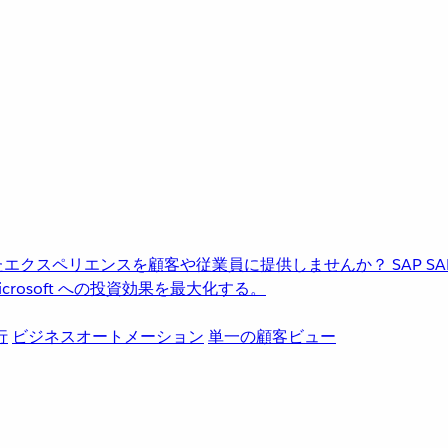
進化したエクスペリエンスを顧客や従業員に提供しませんか？
SAP
S
rosoft への投資効果を最大化する。
行
ビジネスオートメーション
単一の顧客ビュー