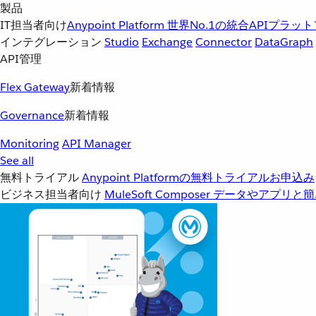
製品
IT担当者向け
Anypoint Platform
世界No.1の統合APIプラッ
インテグレーション
Studio
Exchange
Connector
DataGraph
API管理
Flex Gateway
新着情報
Governance
新着情報
Monitoring
API Manager
See all
無料トライアル
Anypoint Platformの無料トライアルお申込み
ビジネス担当者向け
MuleSoft Composer
データやアプリと簡