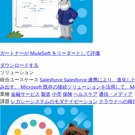
ガートナーが MuleSoft をリーダーとして評価
ダウンロードする
ソリューション
統合ユースケース
Salesforce
Salesforce 連携により、
み出す。
Microsoft
既存の接続ソリューションを活用して、Mic
業種
金融サービス
製造
小売
保険
ヘルスケア
通信・メディア
課題
レガシーシステムのモダナイゼーション
クラウドへの移