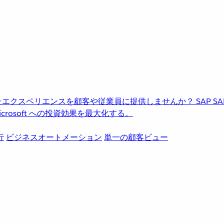
進化したエクスペリエンスを顧客や従業員に提供しませんか？
SAP
S
rosoft への投資効果を最大化する。
行
ビジネスオートメーション
単一の顧客ビュー