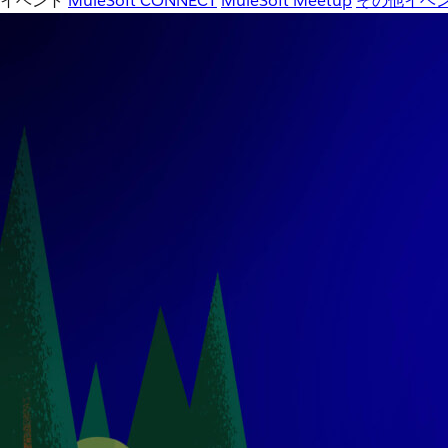
イベント
MuleSoft CONNECT
MuleSoft Meetup
その他イベ