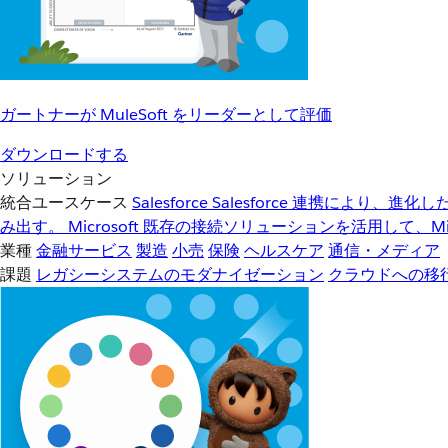
ガートナーが MuleSoft をリーダーとして評価
ダウンロードする
ソリューション
統合ユースケース
Salesforce
Salesforce 連携により、
み出す。
Microsoft
既存の接続ソリューションを活用して、Mic
業種
金融サービス
製造
小売
保険
ヘルスケア
通信・メディア
課題
レガシーシステムのモダナイゼーション
クラウドへの移