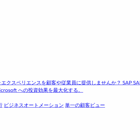
進化したエクスペリエンスを顧客や従業員に提供しませんか？
SAP
S
rosoft への投資効果を最大化する。
行
ビジネスオートメーション
単一の顧客ビュー