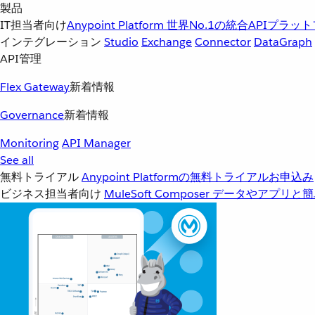
製品
IT担当者向け
Anypoint Platform
世界No.1の統合APIプラッ
インテグレーション
Studio
Exchange
Connector
DataGraph
API管理
Flex Gateway
新着情報
Governance
新着情報
Monitoring
API Manager
See all
無料トライアル
Anypoint Platformの無料トライアルお申込み
ビジネス担当者向け
MuleSoft Composer
データやアプリと簡