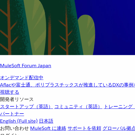
MuleSoft Forum Japan
オンデマンド配信中
Aflacや富士通、ポリプラスチックスが推進しているDXの事
視聴する
開発者リソース
スタートアップ（英語）
コミュニティ（英語）
トレーニング
パートナー
English
(Full site)
日本語
お問い合わせ
MuleSoft に連絡
サポートを依頼
グローバル拠