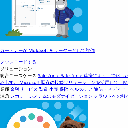
ガートナーが MuleSoft をリーダーとして評価
ダウンロードする
ソリューション
統合ユースケース
Salesforce
Salesforce 連携により、
み出す。
Microsoft
既存の接続ソリューションを活用して、Mic
業種
金融サービス
製造
小売
保険
ヘルスケア
通信・メディア
課題
レガシーシステムのモダナイゼーション
クラウドへの移