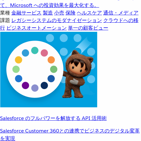
て、Microsoft への投資効果を最大化する。
業種
金融サービス
製造
小売
保険
ヘルスケア
通信・メディア
課題
レガシーシステムのモダナイゼーション
クラウドへの移
行
ビジネスオートメーション
単一の顧客ビュー
Salesforce のフルパワーを解放する API 活用術
Salesforce Customer 360との連携でビジネスのデジタル変革
を実現