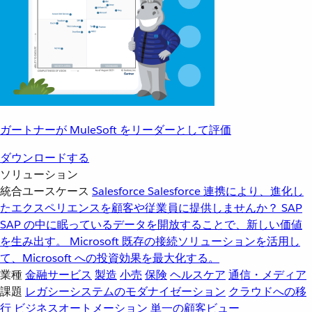
ガートナーが MuleSoft をリーダーとして評価
ダウンロードする
ソリューション
統合ユースケース
Salesforce
Salesforce 連携により、進化し
たエクスペリエンスを顧客や従業員に提供しませんか？
SAP
SAP の中に眠っているデータを開放することで、新しい価値
を生み出す。
Microsoft
既存の接続ソリューションを活用し
て、Microsoft への投資効果を最大化する。
業種
金融サービス
製造
小売
保険
ヘルスケア
通信・メディア
課題
レガシーシステムのモダナイゼーション
クラウドへの移
行
ビジネスオートメーション
単一の顧客ビュー