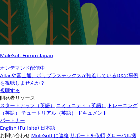
MuleSoft Forum Japan
オンデマンド配信中
Aflacや富士通、ポリプラスチックスが推進しているDXの事例
を視聴しませんか？
視聴する
開発者リソース
スタートアップ（英語）
コミュニティ（英語）
トレーニング
（英語）
チュートリアル（英語）
ドキュメント
パートナー
English
(Full site)
日本語
お問い合わせ
MuleSoft に連絡
サポートを依頼
グローバル拠