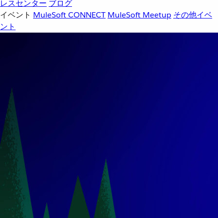
レスセンター
ブログ
イベント
MuleSoft CONNECT
MuleSoft Meetup
その他イベ
ント