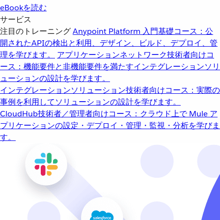
eBookを読む
サービス
注目のトレーニング
Anypoint Platform 入門
基礎コース：公
開されたAPIの検出と利用、デザイン、ビルド、デプロイ、管
理を学びます。
アプリケーションネットワーク
技術者向けコ
ース：機能要件と非機能要件を満たすインテグレーションソリ
ューションの設計を学びます。
インテグレーションソリューション
技術者向けコース：実際の
事例を利用してソリューションの設計を学びます。
CloudHub
技術者／管理者向けコース：クラウド上で Mule ア
プリケーションの設定・デプロイ・管理・監視・分析を学びま
す。