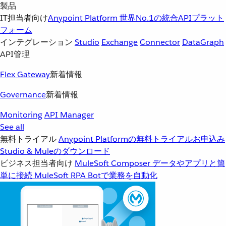
製品
IT担当者向け
Anypoint Platform
世界No.1の統合APIプラット
フォーム
インテグレーション
Studio
Exchange
Connector
DataGraph
API管理
Flex Gateway
新着情報
Governance
新着情報
Monitoring
API Manager
See all
無料トライアル
Anypoint Platformの無料トライアルお申込み
Studio & Muleのダウンロード
ビジネス担当者向け
MuleSoft Composer
データやアプリと簡
単に接続
MuleSoft RPA
Botで業務を自動化