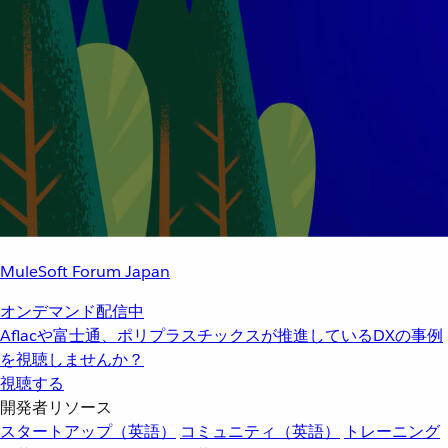
MuleSoft Forum Japan
オンデマンド配信中
Aflacや富士通、ポリプラスチックスが推進しているDXの事例
を視聴しませんか？
視聴する
開発者リソース
スタートアップ（英語）
コミュニティ（英語）
トレーニング