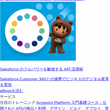
Salesforce のフルパワーを解放する API 活用術
Salesforce Customer 360との連携でビジネスのデジタル変革
を実現
eBookを読む
サービス
注目のトレーニング
Anypoint Platform 入門
基礎コース：公
開されたAPIの検出と利用、デザイン、ビルド、デプロイ、管