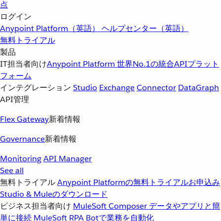
点
ログイン
Anypoint Platform（英語）
ヘルプセンター（英語）
無料トライアル
製品
IT担当者向け
Anypoint Platform
世界No.1の統合APIプラット
フォーム
インテグレーション
Studio
Exchange
Connector
DataGraph
API管理
Flex Gateway
新着情報
Governance
新着情報
Monitoring
API Manager
See all
無料トライアル
Anypoint Platformの無料トライアルお申込み
Studio & Muleのダウンロード
ビジネス担当者向け
MuleSoft Composer
データやアプリと簡
単に接続
MuleSoft RPA
Botで業務を自動化