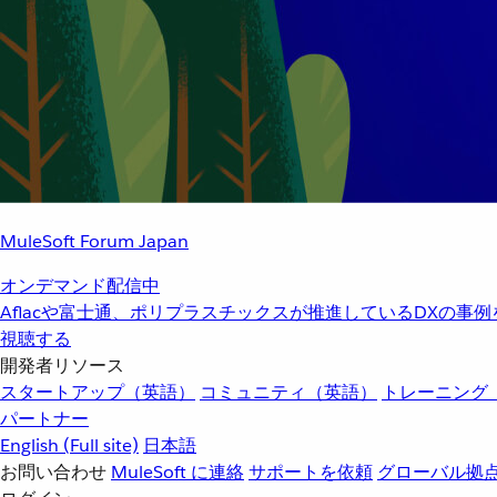
MuleSoft Forum Japan
オンデマンド配信中
Aflacや富士通、ポリプラスチックスが推進しているDXの事
視聴する
開発者リソース
スタートアップ（英語）
コミュニティ（英語）
トレーニング
パートナー
English
(Full site)
日本語
お問い合わせ
MuleSoft に連絡
サポートを依頼
グローバル拠