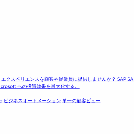
進化したエクスペリエンスを顧客や従業員に提供しませんか？
SAP
S
rosoft への投資効果を最大化する。
行
ビジネスオートメーション
単一の顧客ビュー