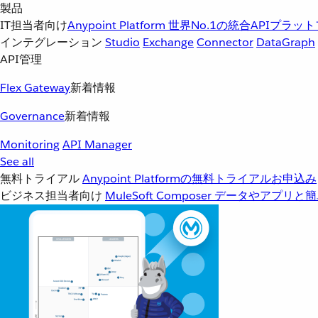
製品
IT担当者向け
Anypoint Platform
世界No.1の統合APIプラッ
インテグレーション
Studio
Exchange
Connector
DataGraph
API管理
Flex Gateway
新着情報
Governance
新着情報
Monitoring
API Manager
See all
無料トライアル
Anypoint Platformの無料トライアルお申込み
ビジネス担当者向け
MuleSoft Composer
データやアプリと簡