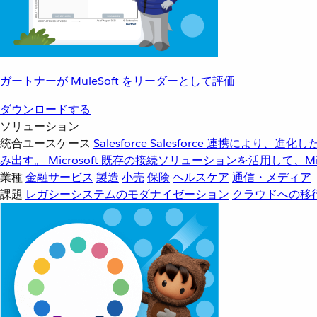
ガートナーが MuleSoft をリーダーとして評価
ダウンロードする
ソリューション
統合ユースケース
Salesforce
Salesforce 連携により、
み出す。
Microsoft
既存の接続ソリューションを活用して、Mic
業種
金融サービス
製造
小売
保険
ヘルスケア
通信・メディア
課題
レガシーシステムのモダナイゼーション
クラウドへの移