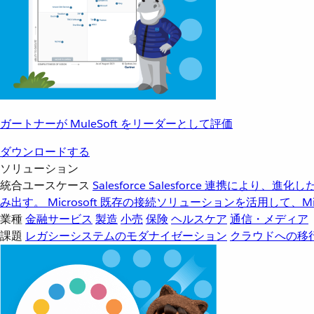
ガートナーが MuleSoft をリーダーとして評価
ダウンロードする
ソリューション
統合ユースケース
Salesforce
Salesforce 連携により、
み出す。
Microsoft
既存の接続ソリューションを活用して、Mic
業種
金融サービス
製造
小売
保険
ヘルスケア
通信・メディア
課題
レガシーシステムのモダナイゼーション
クラウドへの移