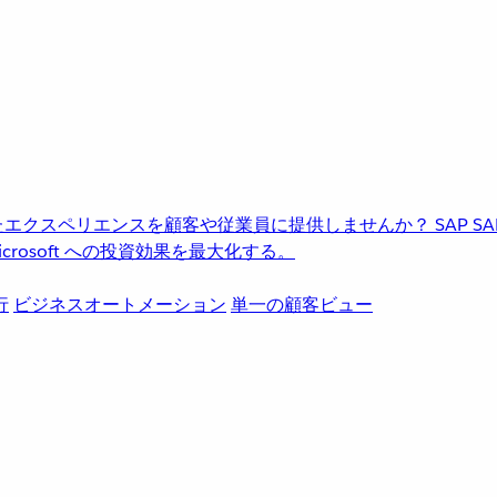
進化したエクスペリエンスを顧客や従業員に提供しませんか？
SAP
S
rosoft への投資効果を最大化する。
行
ビジネスオートメーション
単一の顧客ビュー