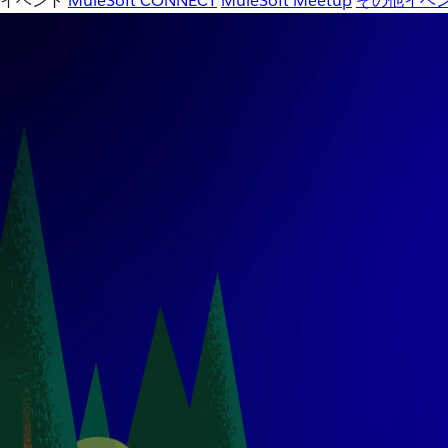
イベント
MuleSoft CONNECT
MuleSoft Meetup
その他イベ