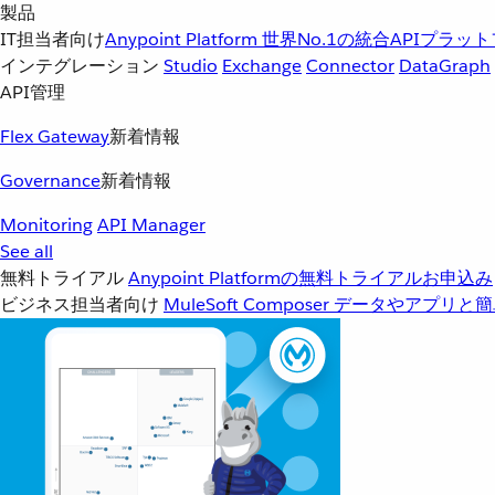
製品
IT担当者向け
Anypoint Platform
世界No.1の統合APIプラッ
インテグレーション
Studio
Exchange
Connector
DataGraph
API管理
Flex Gateway
新着情報
Governance
新着情報
Monitoring
API Manager
See all
無料トライアル
Anypoint Platformの無料トライアルお申込み
ビジネス担当者向け
MuleSoft Composer
データやアプリと簡