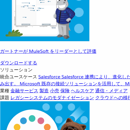
ガートナーが MuleSoft をリーダーとして評価
ダウンロードする
ソリューション
統合ユースケース
Salesforce
Salesforce 連携により、
み出す。
Microsoft
既存の接続ソリューションを活用して、Mic
業種
金融サービス
製造
小売
保険
ヘルスケア
通信・メディア
課題
レガシーシステムのモダナイゼーション
クラウドへの移