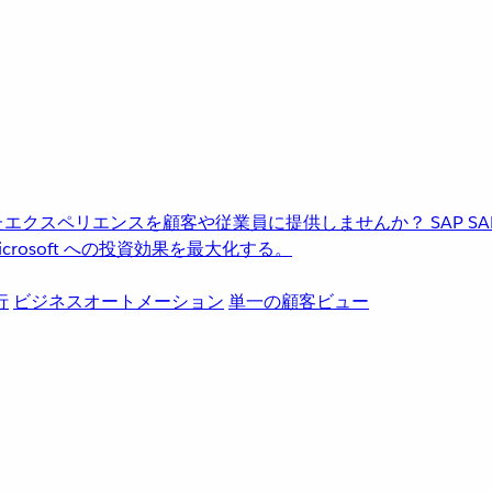
進化したエクスペリエンスを顧客や従業員に提供しませんか？
SAP
S
rosoft への投資効果を最大化する。
行
ビジネスオートメーション
単一の顧客ビュー