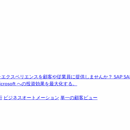
進化したエクスペリエンスを顧客や従業員に提供しませんか？
SAP
S
rosoft への投資効果を最大化する。
行
ビジネスオートメーション
単一の顧客ビュー