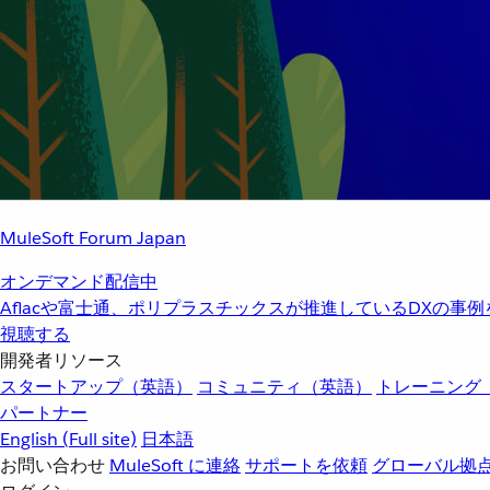
MuleSoft Forum Japan
オンデマンド配信中
Aflacや富士通、ポリプラスチックスが推進しているDXの事
視聴する
開発者リソース
スタートアップ（英語）
コミュニティ（英語）
トレーニング
パートナー
English
(Full site)
日本語
お問い合わせ
MuleSoft に連絡
サポートを依頼
グローバル拠