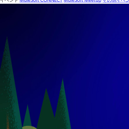
イベント
MuleSoft CONNECT
MuleSoft Meetup
その他イベ