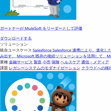
ガートナーが MuleSoft をリーダーとして評価
ダウンロードする
ソリューション
統合ユースケース
Salesforce
Salesforce 連携により、
み出す。
Microsoft
既存の接続ソリューションを活用して、Mic
業種
金融サービス
製造
小売
保険
ヘルスケア
通信・メディア
課題
レガシーシステムのモダナイゼーション
クラウドへの移