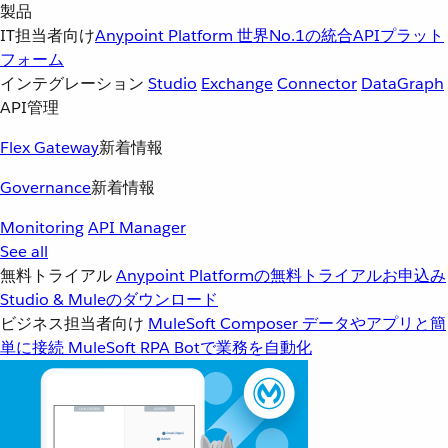
製品
IT担当者向け
Anypoint Platform
世界No.1の統合APIプラット
フォーム
インテグレーション
Studio
Exchange
Connector
DataGraph
API管理
Flex Gateway
新着情報
Governance
新着情報
Monitoring
API Manager
See all
無料トライアル
Anypoint Platformの無料トライアルお申込み
Studio & Muleのダウンロード
ビジネス担当者向け
MuleSoft Composer
データやアプリと簡
単に接続
MuleSoft RPA
Botで業務を自動化