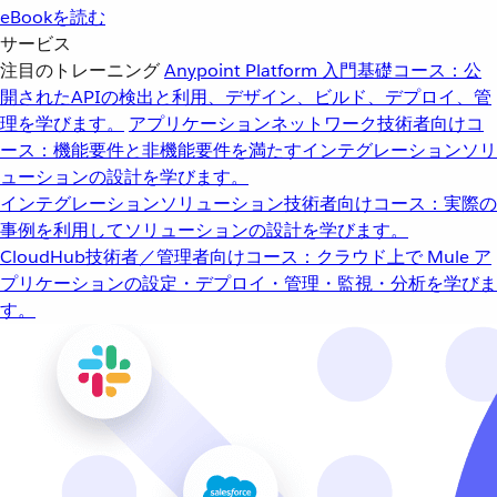
eBookを読む
サービス
注目のトレーニング
Anypoint Platform 入門
基礎コース：公
開されたAPIの検出と利用、デザイン、ビルド、デプロイ、管
理を学びます。
アプリケーションネットワーク
技術者向けコ
ース：機能要件と非機能要件を満たすインテグレーションソリ
ューションの設計を学びます。
インテグレーションソリューション
技術者向けコース：実際の
事例を利用してソリューションの設計を学びます。
CloudHub
技術者／管理者向けコース：クラウド上で Mule ア
プリケーションの設定・デプロイ・管理・監視・分析を学びま
す。