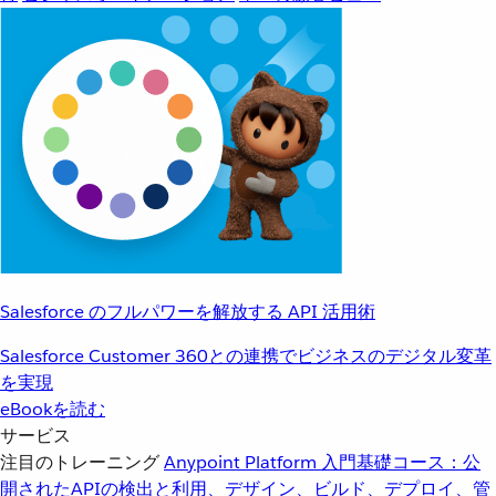
Salesforce のフルパワーを解放する API 活用術
Salesforce Customer 360との連携でビジネスのデジタル変革
を実現
eBookを読む
サービス
注目のトレーニング
Anypoint Platform 入門
基礎コース：公
開されたAPIの検出と利用、デザイン、ビルド、デプロイ、管