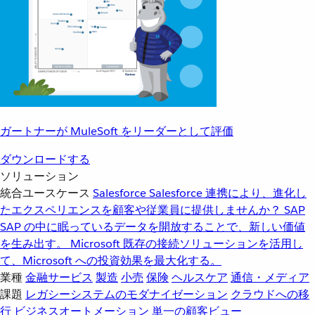
ガートナーが MuleSoft をリーダーとして評価
ダウンロードする
ソリューション
統合ユースケース
Salesforce
Salesforce 連携により、進化し
たエクスペリエンスを顧客や従業員に提供しませんか？
SAP
SAP の中に眠っているデータを開放することで、新しい価値
を生み出す。
Microsoft
既存の接続ソリューションを活用し
て、Microsoft への投資効果を最大化する。
業種
金融サービス
製造
小売
保険
ヘルスケア
通信・メディア
課題
レガシーシステムのモダナイゼーション
クラウドへの移
行
ビジネスオートメーション
単一の顧客ビュー