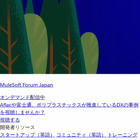
MuleSoft Forum Japan
オンデマンド配信中
Aflacや富士通、ポリプラスチックスが推進しているDXの事例
を視聴しませんか？
視聴する
開発者リソース
スタートアップ（英語）
コミュニティ（英語）
トレーニング