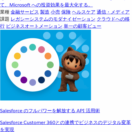
て、Microsoft への投資効果を最大化する。
業種
金融サービス
製造
小売
保険
ヘルスケア
通信・メディア
課題
レガシーシステムのモダナイゼーション
クラウドへの移
行
ビジネスオートメーション
単一の顧客ビュー
Salesforce のフルパワーを解放する API 活用術
Salesforce Customer 360との連携でビジネスのデジタル変革
を実現