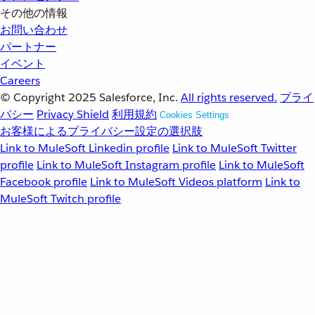
その他の情報
お問い合わせ
パートナー
イベント
Careers
© Copyright 2025
Salesforce, Inc.
All rights reserved.
プライ
バシー
Privacy Shield
利用規約
Cookies Settings
お客様によるプライバシー設定の選択肢
Link to MuleSoft Linkedin profile
Link to MuleSoft Twitter
profile
Link to MuleSoft Instagram profile
Link to MuleSoft
Facebook profile
Link to MuleSoft Videos platform
Link to
MuleSoft Twitch profile