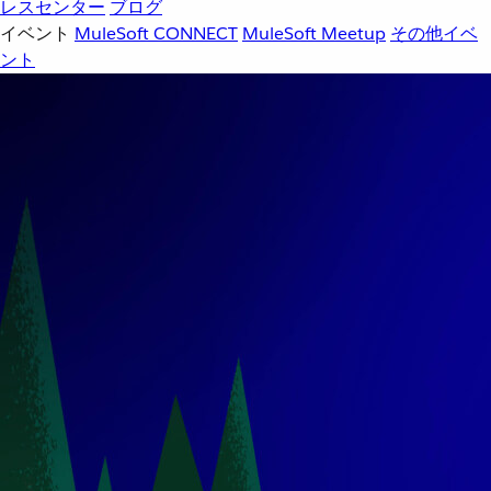
レスセンター
ブログ
イベント
MuleSoft CONNECT
MuleSoft Meetup
その他イベ
ント