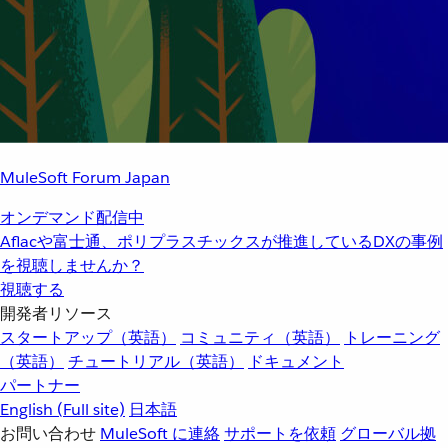
MuleSoft Forum Japan
オンデマンド配信中
Aflacや富士通、ポリプラスチックスが推進しているDXの事例
を視聴しませんか？
視聴する
開発者リソース
スタートアップ（英語）
コミュニティ（英語）
トレーニング
（英語）
チュートリアル（英語）
ドキュメント
パートナー
English
(Full site)
日本語
お問い合わせ
MuleSoft に連絡
サポートを依頼
グローバル拠