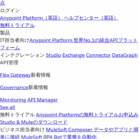
点
ログイン
Anypoint Platform（英語）
ヘルプセンター（英語）
無料トライアル
製品
IT担当者向け
Anypoint Platform
世界No.1の統合APIプラット
フォーム
インテグレーション
Studio
Exchange
Connector
DataGraph
API管理
Flex Gateway
新着情報
Governance
新着情報
Monitoring
API Manager
See all
無料トライアル
Anypoint Platformの無料トライアルお申込み
Studio & Muleのダウンロード
ビジネス担当者向け
MuleSoft Composer
データやアプリと簡
単に接続
MuleSoft RPA
Botで業務を自動化