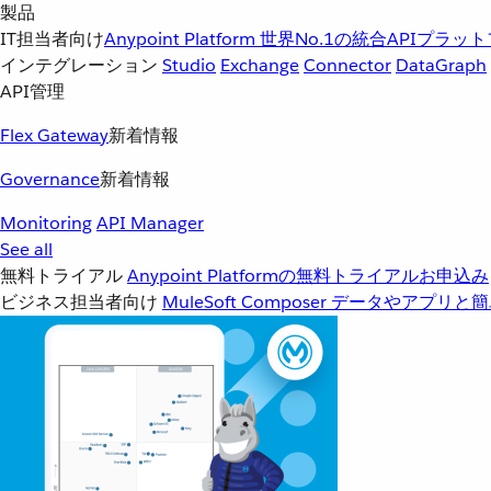
製品
IT担当者向け
Anypoint Platform
世界No.1の統合APIプラッ
インテグレーション
Studio
Exchange
Connector
DataGraph
API管理
Flex Gateway
新着情報
Governance
新着情報
Monitoring
API Manager
See all
無料トライアル
Anypoint Platformの無料トライアルお申込み
ビジネス担当者向け
MuleSoft Composer
データやアプリと簡