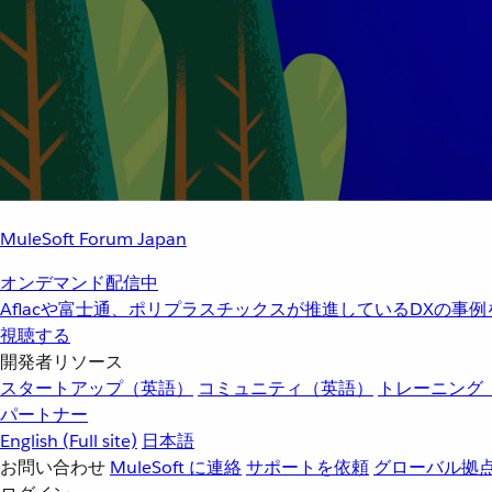
MuleSoft Forum Japan
オンデマンド配信中
Aflacや富士通、ポリプラスチックスが推進しているDXの事
視聴する
開発者リソース
スタートアップ（英語）
コミュニティ（英語）
トレーニング
パートナー
English
(Full site)
日本語
お問い合わせ
MuleSoft に連絡
サポートを依頼
グローバル拠