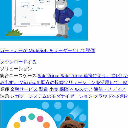
ガートナーが MuleSoft をリーダーとして評価
ダウンロードする
ソリューション
統合ユースケース
Salesforce
Salesforce 連携により、
み出す。
Microsoft
既存の接続ソリューションを活用して、Mic
業種
金融サービス
製造
小売
保険
ヘルスケア
通信・メディア
課題
レガシーシステムのモダナイゼーション
クラウドへの移