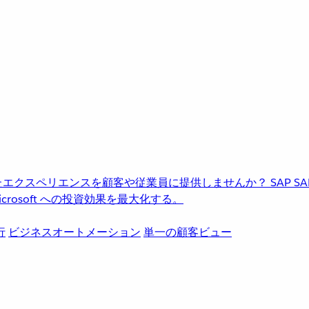
進化したエクスペリエンスを顧客や従業員に提供しませんか？
SAP
S
rosoft への投資効果を最大化する。
行
ビジネスオートメーション
単一の顧客ビュー