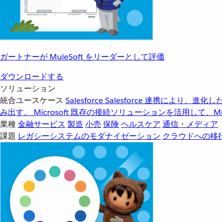
ガートナーが MuleSoft をリーダーとして評価
ダウンロードする
ソリューション
統合ユースケース
Salesforce
Salesforce 連携により、
み出す。
Microsoft
既存の接続ソリューションを活用して、Mic
業種
金融サービス
製造
小売
保険
ヘルスケア
通信・メディア
課題
レガシーシステムのモダナイゼーション
クラウドへの移