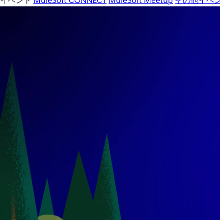
イベント
MuleSoft CONNECT
MuleSoft Meetup
その他イベ