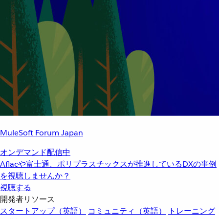
MuleSoft Forum Japan
オンデマンド配信中
Aflacや富士通、ポリプラスチックスが推進しているDXの事例
を視聴しませんか？
視聴する
開発者リソース
スタートアップ（英語）
コミュニティ（英語）
トレーニング