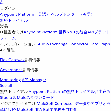
点
ログイン
Anypoint Platform（英語）
ヘルプセンター（英語）
無料トライアル
製品
IT担当者向け
Anypoint Platform
世界No.1の統合APIプラット
フォーム
インテグレーション
Studio
Exchange
Connector
DataGraph
API管理
Flex Gateway
新着情報
Governance
新着情報
Monitoring
API Manager
See all
無料トライアル
Anypoint Platformの無料トライアルお申込み
Studio & Muleのダウンロード
ビジネス担当者向け
MuleSoft Composer
データやアプリと簡
単に接続
MuleSoft RPA
Botで業務を自動化