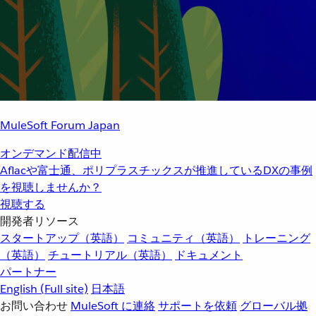
MuleSoft Forum Japan
オンデマンド配信中
Aflacや富士通、ポリプラスチックスが推進しているDXの事例
を視聴しませんか？
視聴する
開発者リソース
スタートアップ（英語）
コミュニティ（英語）
トレーニング
（英語）
チュートリアル（英語）
ドキュメント
パートナー
English
(Full site)
日本語
お問い合わせ
MuleSoft に連絡
サポートを依頼
グローバル拠