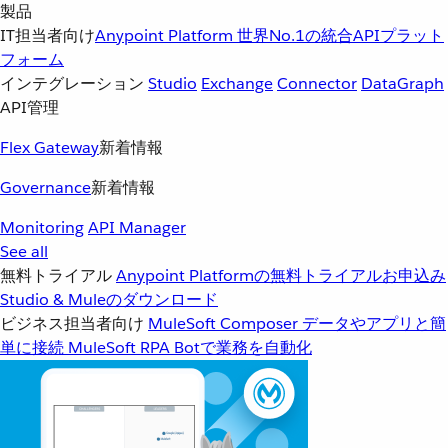
製品
IT担当者向け
Anypoint Platform
世界No.1の統合APIプラット
フォーム
インテグレーション
Studio
Exchange
Connector
DataGraph
API管理
Flex Gateway
新着情報
Governance
新着情報
Monitoring
API Manager
See all
無料トライアル
Anypoint Platformの無料トライアルお申込み
Studio & Muleのダウンロード
ビジネス担当者向け
MuleSoft Composer
データやアプリと簡
単に接続
MuleSoft RPA
Botで業務を自動化