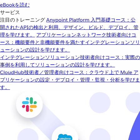
eBookを読む
サービス
注目のトレーニング
Anypoint Platform 入門
基礎コース：公
開されたAPIの検出と利用、デザイン、ビルド、デプロイ、管
理を学びます。
アプリケーションネットワーク
技術者向けコ
ース：機能要件と非機能要件を満たすインテグレーションソリ
ューションの設計を学びます。
インテグレーションソリューション
技術者向けコース：実際の
事例を利用してソリューションの設計を学びます。
CloudHub
技術者／管理者向けコース：クラウド上で Mule ア
プリケーションの設定・デプロイ・管理・監視・分析を学びま
す。