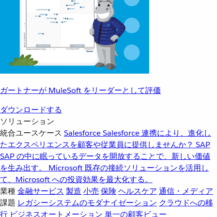
ガートナーが MuleSoft をリーダーとして評価
ダウンロードする
ソリューション
統合ユースケース
Salesforce
Salesforce 連携により、進化し
たエクスペリエンスを顧客や従業員に提供しませんか？
SAP
SAP の中に眠っているデータを開放することで、新しい価値
を生み出す。
Microsoft
既存の接続ソリューションを活用し
て、Microsoft への投資効果を最大化する。
業種
金融サービス
製造
小売
保険
ヘルスケア
通信・メディア
課題
レガシーシステムのモダナイゼーション
クラウドへの移
行
ビジネスオートメーション
単一の顧客ビュー