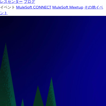
レスセンター
ブログ
イベント
MuleSoft CONNECT
MuleSoft Meetup
その他イベ
ント