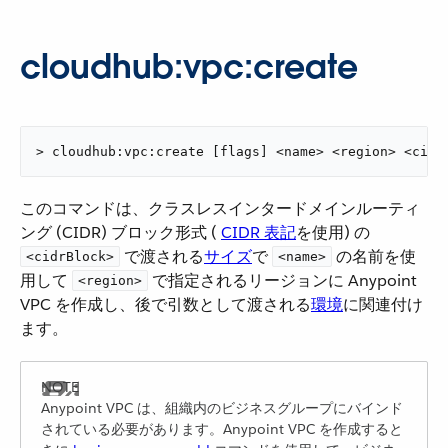
cloudhub:vpc:create
> cloudhub:vpc:create [flags] <name> <region> <cidr
このコマンドは、クラスレスインタードメインルーティ
ング (CIDR) ブロック形式 (
CIDR 表記
​を使用) の ​
​ で渡される​
サイズ
​で ​
​ の名前を使
<cidrBlock>
<name>
用して ​
​ で指定されるリージョンに Anypoint
<region>
VPC を作成し、後で引数として渡される​
環境
​に関連付け
ます。
Anypoint VPC は、組織内のビジネスグループにバインド
されている必要があります。Anypoint VPC を作成すると