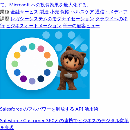
て、Microsoft への投資効果を最大化する。
業種
金融サービス
製造
小売
保険
ヘルスケア
通信・メディア
課題
レガシーシステムのモダナイゼーション
クラウドへの移
行
ビジネスオートメーション
単一の顧客ビュー
Salesforce のフルパワーを解放する API 活用術
Salesforce Customer 360との連携でビジネスのデジタル変革
を実現