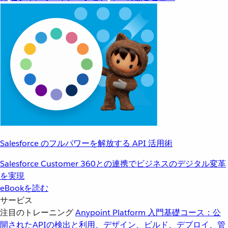
Salesforce のフルパワーを解放する API 活用術
Salesforce Customer 360との連携でビジネスのデジタル変革
を実現
eBookを読む
サービス
注目のトレーニング
Anypoint Platform 入門
基礎コース：公
開されたAPIの検出と利用、デザイン、ビルド、デプロイ、管