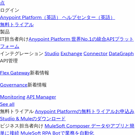
点
ログイン
Anypoint Platform（英語）
ヘルプセンター（英語）
無料トライアル
製品
IT担当者向け
Anypoint Platform
世界No.1の統合APIプラット
フォーム
インテグレーション
Studio
Exchange
Connector
DataGraph
API管理
Flex Gateway
新着情報
Governance
新着情報
Monitoring
API Manager
See all
無料トライアル
Anypoint Platformの無料トライアルお申込み
Studio & Muleのダウンロード
ビジネス担当者向け
MuleSoft Composer
データやアプリと簡
単に接続
MuleSoft RPA
Botで業務を自動化