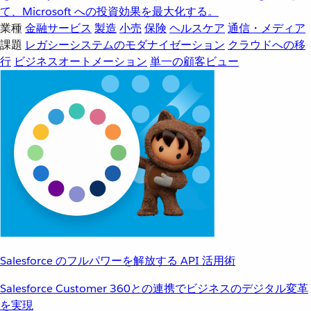
て、Microsoft への投資効果を最大化する。
業種
金融サービス
製造
小売
保険
ヘルスケア
通信・メディア
課題
レガシーシステムのモダナイゼーション
クラウドへの移
行
ビジネスオートメーション
単一の顧客ビュー
Salesforce のフルパワーを解放する API 活用術
Salesforce Customer 360との連携でビジネスのデジタル変革
を実現