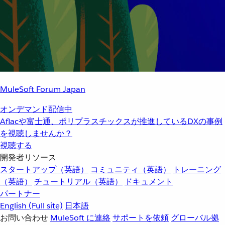
MuleSoft Forum Japan
オンデマンド配信中
Aflacや富士通、ポリプラスチックスが推進しているDXの事例
を視聴しませんか？
視聴する
開発者リソース
スタートアップ（英語）
コミュニティ（英語）
トレーニング
（英語）
チュートリアル（英語）
ドキュメント
パートナー
English
(Full site)
日本語
お問い合わせ
MuleSoft に連絡
サポートを依頼
グローバル拠