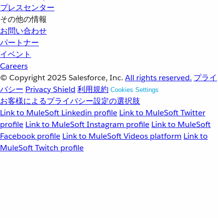
プレスセンター
その他の情報
お問い合わせ
パートナー
イベント
Careers
© Copyright 2025
Salesforce, Inc.
All rights reserved.
プライ
バシー
Privacy Shield
利用規約
Cookies Settings
お客様によるプライバシー設定の選択肢
Link to MuleSoft Linkedin profile
Link to MuleSoft Twitter
profile
Link to MuleSoft Instagram profile
Link to MuleSoft
Facebook profile
Link to MuleSoft Videos platform
Link to
MuleSoft Twitch profile