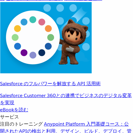
Salesforce のフルパワーを解放する API 活用術
Salesforce Customer 360との連携でビジネスのデジタル変革
を実現
eBookを読む
サービス
注目のトレーニング
Anypoint Platform 入門
基礎コース：公
開されたAPIの検出と利用、デザイン、ビルド、デプロイ、管