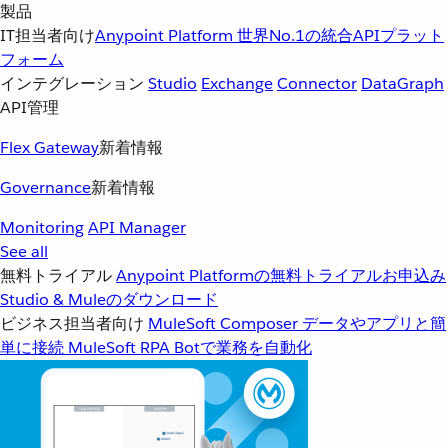
製品
IT担当者向け
Anypoint Platform
世界No.1の統合APIプラット
フォーム
インテグレーション
Studio
Exchange
Connector
DataGraph
API管理
Flex Gateway
新着情報
Governance
新着情報
Monitoring
API Manager
See all
無料トライアル
Anypoint Platformの無料トライアルお申込み
Studio & Muleのダウンロード
ビジネス担当者向け
MuleSoft Composer
データやアプリと簡
単に接続
MuleSoft RPA
Botで業務を自動化