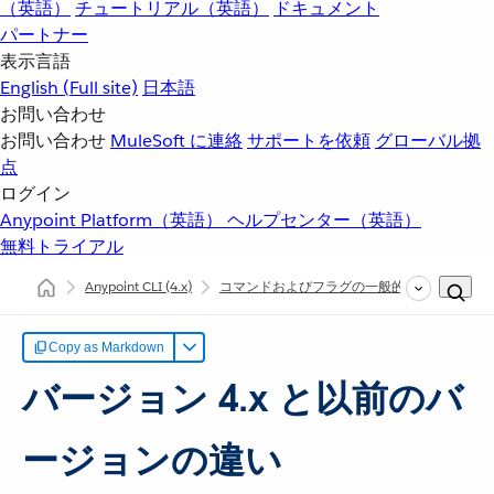
（英語）
チュートリアル（英語）
ドキュメント
パートナー
表示言語
English
(Full site)
日本語
お問い合わせ
お問い合わせ
MuleSoft に連絡
サポートを依頼
グローバル拠
点
ログイン
Anypoint Platform（英語）
ヘルプセンター（英語）
無料トライアル
Anypoint CLI
(4.x)
コマンドおよびフラグの一般的な使用
バ
Copy as Markdown
バージョン 4.x と以前のバ
ージョンの違い