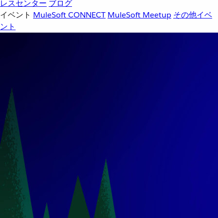
レスセンター
ブログ
イベント
MuleSoft CONNECT
MuleSoft Meetup
その他イベ
ント