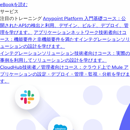
eBookを読む
サービス
注目のトレーニング
Anypoint Platform 入門
基礎コース：公
開されたAPIの検出と利用、デザイン、ビルド、デプロイ、管
理を学びます。
アプリケーションネットワーク
技術者向けコ
ース：機能要件と非機能要件を満たすインテグレーションソリ
ューションの設計を学びます。
インテグレーションソリューション
技術者向けコース：実際の
事例を利用してソリューションの設計を学びます。
CloudHub
技術者／管理者向けコース：クラウド上で Mule ア
プリケーションの設定・デプロイ・管理・監視・分析を学びま
す。