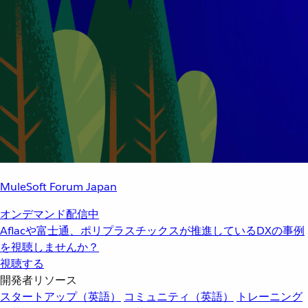
MuleSoft Forum Japan
オンデマンド配信中
Aflacや富士通、ポリプラスチックスが推進しているDXの事例
を視聴しませんか？
視聴する
開発者リソース
スタートアップ（英語）
コミュニティ（英語）
トレーニング