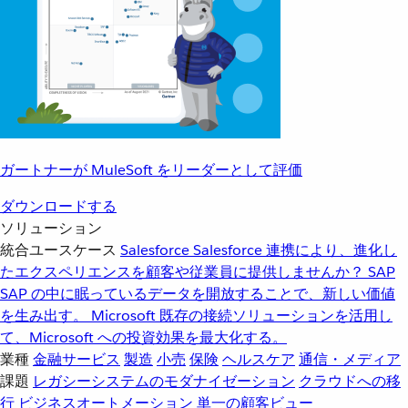
ガートナーが MuleSoft をリーダーとして評価
ダウンロードする
ソリューション
統合ユースケース
Salesforce
Salesforce 連携により、進化し
たエクスペリエンスを顧客や従業員に提供しませんか？
SAP
SAP の中に眠っているデータを開放することで、新しい価値
を生み出す。
Microsoft
既存の接続ソリューションを活用し
て、Microsoft への投資効果を最大化する。
業種
金融サービス
製造
小売
保険
ヘルスケア
通信・メディア
課題
レガシーシステムのモダナイゼーション
クラウドへの移
行
ビジネスオートメーション
単一の顧客ビュー