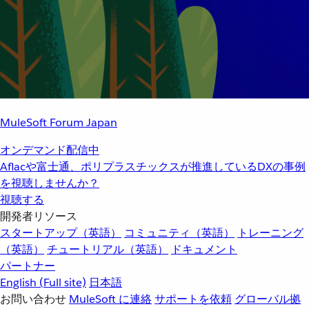
MuleSoft Forum Japan
オンデマンド配信中
Aflacや富士通、ポリプラスチックスが推進しているDXの事例
を視聴しませんか？
視聴する
開発者リソース
スタートアップ（英語）
コミュニティ（英語）
トレーニング
（英語）
チュートリアル（英語）
ドキュメント
パートナー
English
(Full site)
日本語
お問い合わせ
MuleSoft に連絡
サポートを依頼
グローバル拠