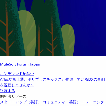
MuleSoft Forum Japan
オンデマンド配信中
Aflacや富士通、ポリプラスチックスが推進しているDXの事例
を視聴しませんか？
視聴する
開発者リソース
スタートアップ（英語）
コミュニティ（英語）
トレーニング