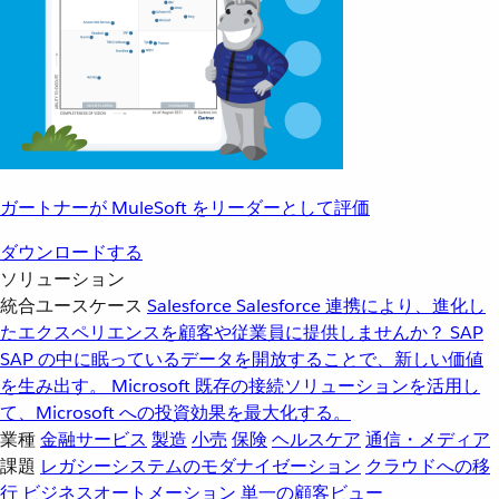
ガートナーが MuleSoft をリーダーとして評価
ダウンロードする
ソリューション
統合ユースケース
Salesforce
Salesforce 連携により、進化し
たエクスペリエンスを顧客や従業員に提供しませんか？
SAP
SAP の中に眠っているデータを開放することで、新しい価値
を生み出す。
Microsoft
既存の接続ソリューションを活用し
て、Microsoft への投資効果を最大化する。
業種
金融サービス
製造
小売
保険
ヘルスケア
通信・メディア
課題
レガシーシステムのモダナイゼーション
クラウドへの移
行
ビジネスオートメーション
単一の顧客ビュー