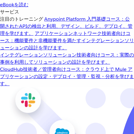
eBookを読む
サービス
注目のトレーニング
Anypoint Platform 入門
基礎コース：公
開されたAPIの検出と利用、デザイン、ビルド、デプロイ、管
理を学びます。
アプリケーションネットワーク
技術者向けコ
ース：機能要件と非機能要件を満たすインテグレーションソリ
ューションの設計を学びます。
インテグレーションソリューション
技術者向けコース：実際の
事例を利用してソリューションの設計を学びます。
CloudHub
技術者／管理者向けコース：クラウド上で Mule ア
プリケーションの設定・デプロイ・管理・監視・分析を学びま
す。