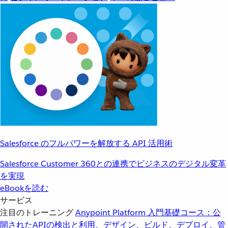
Salesforce のフルパワーを解放する API 活用術
Salesforce Customer 360との連携でビジネスのデジタル変革
を実現
eBookを読む
サービス
注目のトレーニング
Anypoint Platform 入門
基礎コース：公
開されたAPIの検出と利用、デザイン、ビルド、デプロイ、管