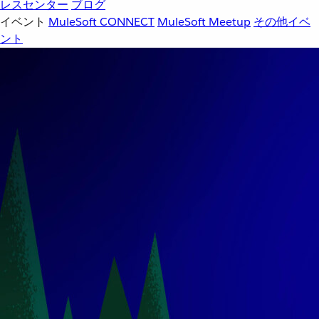
レスセンター
ブログ
イベント
MuleSoft CONNECT
MuleSoft Meetup
その他イベ
ント