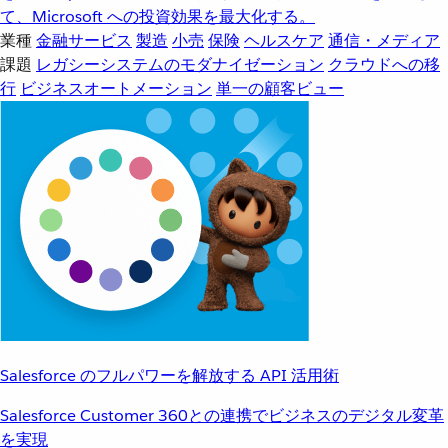
て、Microsoft への投資効果を最大化する。
業種
金融サービス
製造
小売
保険
ヘルスケア
通信・メディア
課題
レガシーシステムのモダナイゼーション
クラウドへの移
行
ビジネスオートメーション
単一の顧客ビュー
Salesforce のフルパワーを解放する API 活用術
Salesforce Customer 360との連携でビジネスのデジタル変革
を実現