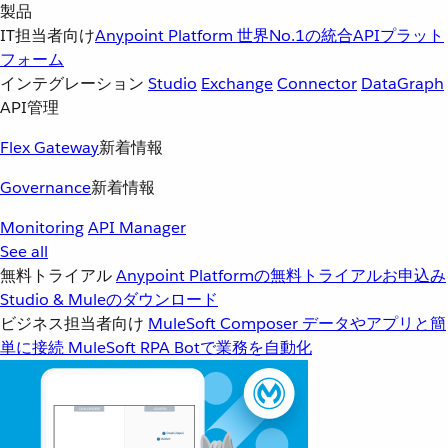
製品
IT担当者向け
Anypoint Platform
世界No.1の統合APIプラット
フォーム
インテグレーション
Studio
Exchange
Connector
DataGraph
API管理
Flex Gateway
新着情報
Governance
新着情報
Monitoring
API Manager
See all
無料トライアル
Anypoint Platformの無料トライアルお申込み
Studio & Muleのダウンロード
ビジネス担当者向け
MuleSoft Composer
データやアプリと簡
単に接続
MuleSoft RPA
Botで業務を自動化