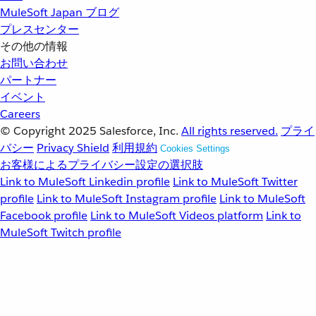
MuleSoft Japan ブログ
プレスセンター
その他の情報
お問い合わせ
パートナー
イベント
Careers
© Copyright 2025
Salesforce, Inc.
All rights reserved.
プライ
バシー
Privacy Shield
利用規約
Cookies Settings
お客様によるプライバシー設定の選択肢
Link to MuleSoft Linkedin profile
Link to MuleSoft Twitter
profile
Link to MuleSoft Instagram profile
Link to MuleSoft
Facebook profile
Link to MuleSoft Videos platform
Link to
MuleSoft Twitch profile