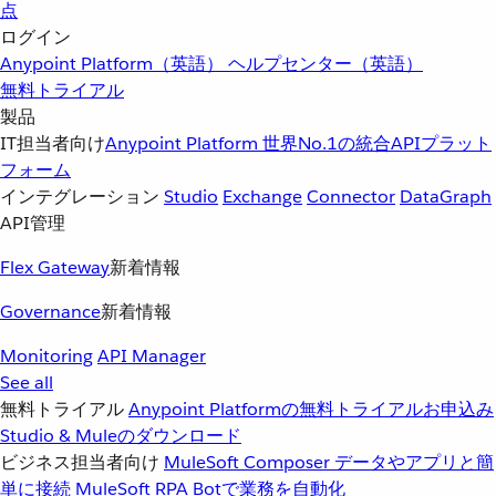
点
ログイン
Anypoint Platform（英語）
ヘルプセンター（英語）
無料トライアル
製品
IT担当者向け
Anypoint Platform
世界No.1の統合APIプラット
フォーム
インテグレーション
Studio
Exchange
Connector
DataGraph
API管理
Flex Gateway
新着情報
Governance
新着情報
Monitoring
API Manager
See all
無料トライアル
Anypoint Platformの無料トライアルお申込み
Studio & Muleのダウンロード
ビジネス担当者向け
MuleSoft Composer
データやアプリと簡
単に接続
MuleSoft RPA
Botで業務を自動化