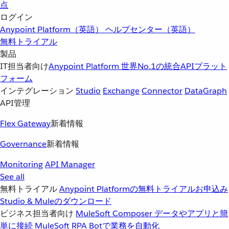
点
ログイン
Anypoint Platform（英語）
ヘルプセンター（英語）
無料トライアル
製品
IT担当者向け
Anypoint Platform
世界No.1の統合APIプラット
フォーム
インテグレーション
Studio
Exchange
Connector
DataGraph
API管理
Flex Gateway
新着情報
Governance
新着情報
Monitoring
API Manager
See all
無料トライアル
Anypoint Platformの無料トライアルお申込み
Studio & Muleのダウンロード
ビジネス担当者向け
MuleSoft Composer
データやアプリと簡
単に接続
MuleSoft RPA
Botで業務を自動化