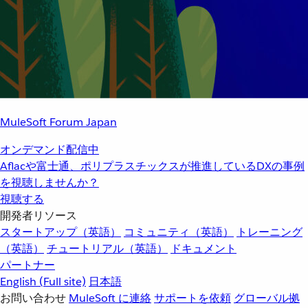
MuleSoft Forum Japan
オンデマンド配信中
Aflacや富士通、ポリプラスチックスが推進しているDXの事例
を視聴しませんか？
視聴する
開発者リソース
スタートアップ（英語）
コミュニティ（英語）
トレーニング
（英語）
チュートリアル（英語）
ドキュメント
パートナー
English
(Full site)
日本語
お問い合わせ
MuleSoft に連絡
サポートを依頼
グローバル拠