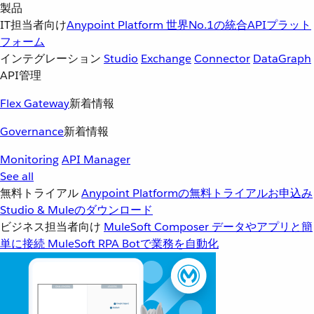
製品
IT担当者向け
Anypoint Platform
世界No.1の統合APIプラット
フォーム
インテグレーション
Studio
Exchange
Connector
DataGraph
API管理
Flex Gateway
新着情報
Governance
新着情報
Monitoring
API Manager
See all
無料トライアル
Anypoint Platformの無料トライアルお申込み
Studio & Muleのダウンロード
ビジネス担当者向け
MuleSoft Composer
データやアプリと簡
単に接続
MuleSoft RPA
Botで業務を自動化