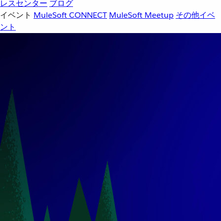
レスセンター
ブログ
イベント
MuleSoft CONNECT
MuleSoft Meetup
その他イベ
ント