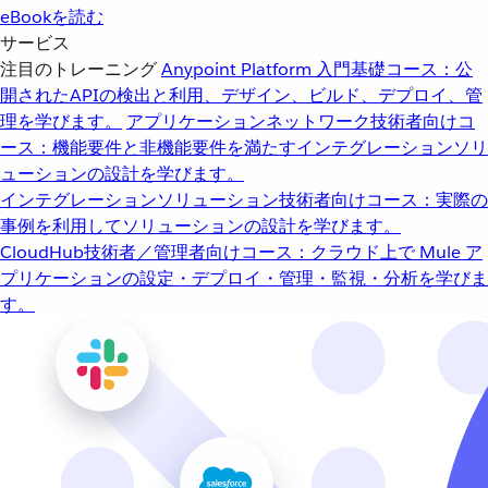
eBookを読む
サービス
注目のトレーニング
Anypoint Platform 入門
基礎コース：公
開されたAPIの検出と利用、デザイン、ビルド、デプロイ、管
理を学びます。
アプリケーションネットワーク
技術者向けコ
ース：機能要件と非機能要件を満たすインテグレーションソリ
ューションの設計を学びます。
インテグレーションソリューション
技術者向けコース：実際の
事例を利用してソリューションの設計を学びます。
CloudHub
技術者／管理者向けコース：クラウド上で Mule ア
プリケーションの設定・デプロイ・管理・監視・分析を学びま
す。