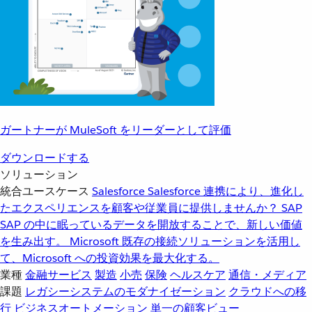
ガートナーが MuleSoft をリーダーとして評価
ダウンロードする
ソリューション
統合ユースケース
Salesforce
Salesforce 連携により、進化し
たエクスペリエンスを顧客や従業員に提供しませんか？
SAP
SAP の中に眠っているデータを開放することで、新しい価値
を生み出す。
Microsoft
既存の接続ソリューションを活用し
て、Microsoft への投資効果を最大化する。
業種
金融サービス
製造
小売
保険
ヘルスケア
通信・メディア
課題
レガシーシステムのモダナイゼーション
クラウドへの移
行
ビジネスオートメーション
単一の顧客ビュー