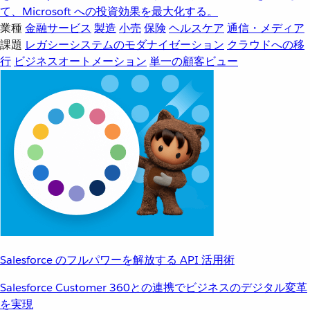
て、Microsoft への投資効果を最大化する。
業種
金融サービス
製造
小売
保険
ヘルスケア
通信・メディア
課題
レガシーシステムのモダナイゼーション
クラウドへの移
行
ビジネスオートメーション
単一の顧客ビュー
Salesforce のフルパワーを解放する API 活用術
Salesforce Customer 360との連携でビジネスのデジタル変革
を実現