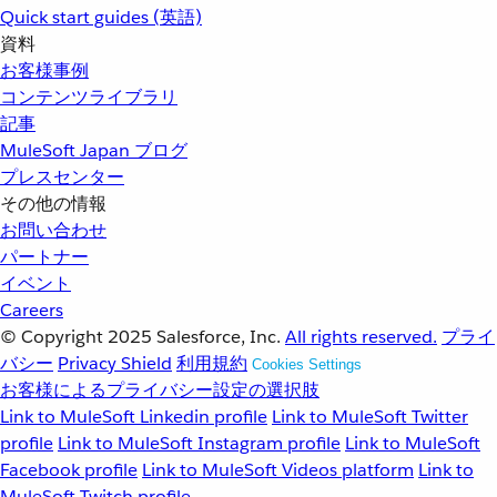
Quick start guides (英語)
資料
お客様事例
コンテンツライブラリ
記事
MuleSoft Japan ブログ
プレスセンター
その他の情報
お問い合わせ
パートナー
イベント
Careers
© Copyright 2025
Salesforce, Inc.
All rights reserved.
プライ
バシー
Privacy Shield
利用規約
Cookies Settings
お客様によるプライバシー設定の選択肢
Link to MuleSoft Linkedin profile
Link to MuleSoft Twitter
profile
Link to MuleSoft Instagram profile
Link to MuleSoft
Facebook profile
Link to MuleSoft Videos platform
Link to
MuleSoft Twitch profile