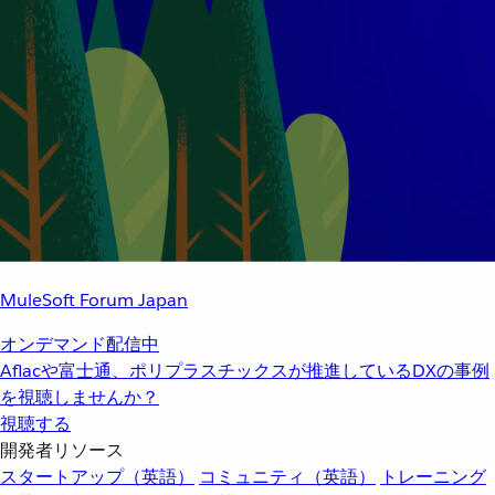
MuleSoft Forum Japan
オンデマンド配信中
Aflacや富士通、ポリプラスチックスが推進しているDXの事例
を視聴しませんか？
視聴する
開発者リソース
スタートアップ（英語）
コミュニティ（英語）
トレーニング