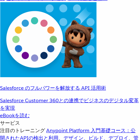
Salesforce のフルパワーを解放する API 活用術
Salesforce Customer 360との連携でビジネスのデジタル変革
を実現
eBookを読む
サービス
注目のトレーニング
Anypoint Platform 入門
基礎コース：公
開されたAPIの検出と利用、デザイン、ビルド、デプロイ、管