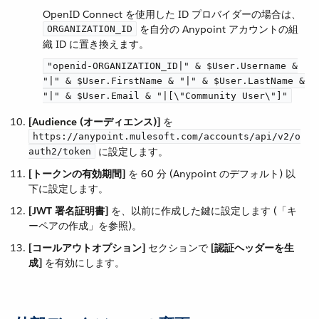
OpenID Connect を使用した ID プロバイダーの場合は、​
​ を自分の Anypoint アカウントの組
ORGANIZATION_ID
織 ID に置き換えます。
"openid-ORGANIZATION_ID|" & $User.Username &
"|" & $User.FirstName & "|" & $User.LastName &
"|" & $User.Email & "|[\"Community User\"]"
[Audience (オーディエンス)]
​ を ​
https://anypoint.mulesoft.com/accounts/api/v2/o
​ に設定します。
auth2/token
[トークンの有効期間]
​ を 60 分 (Anypoint のデフォルト) 以
下に設定します。
[JWT 署名証明書]
​ を、以前に作成した鍵に設定します (「キ
ーペアの作成」を参照)。
[コールアウトオプション]
​ セクションで ​
[認証ヘッダーを生
成]
​ を有効にします。