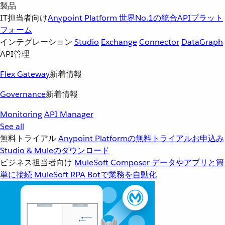
製品
IT担当者向け
Anypoint Platform
世界No.1の統合APIプラット
フォーム
インテグレーション
Studio
Exchange
Connector
DataGraph
API管理
Flex Gateway
新着情報
Governance
新着情報
Monitoring
API Manager
See all
無料トライアル
Anypoint Platformの無料トライアルお申込み
Studio & Muleのダウンロード
ビジネス担当者向け
MuleSoft Composer
データやアプリと簡
単に接続
MuleSoft RPA
Botで業務を自動化