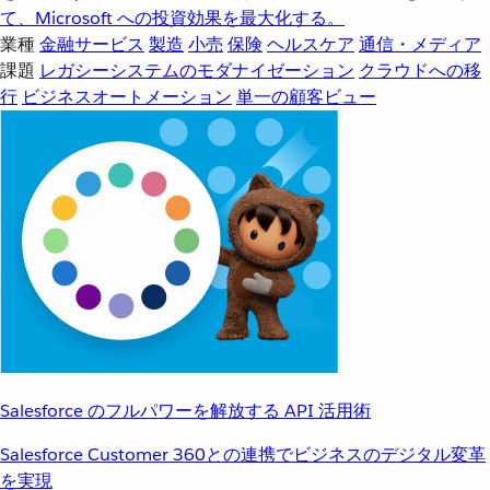
て、Microsoft への投資効果を最大化する。
業種
金融サービス
製造
小売
保険
ヘルスケア
通信・メディア
課題
レガシーシステムのモダナイゼーション
クラウドへの移
行
ビジネスオートメーション
単一の顧客ビュー
Salesforce のフルパワーを解放する API 活用術
Salesforce Customer 360との連携でビジネスのデジタル変革
を実現