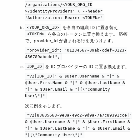
/organizations/<​YOUR_ORG_ID​
>/identityProviders' \ --header
'Authorization: Bearer <TOKEN>'
​ を各自の組織 ID に置き替え、​
<YOUR_ORG_ID>
​ を各自のトークンに置き換えます。 応答
<TOKEN>
で、provider_id が含まれる行を見つけます。
"provider_id": "01234567-89ab-cdef-0123-
456789abcdef",
​ を ID プロバイダーの ID に置き換えます。
IDP_ID
"v2|IDP_ID|" & $User.Username & "|" &
$User.FirstName & "|" & $User.LastName &
"|" & $User.Email & "|[\"Community
User\"]"
次に例を示します。
"v2|83685668-9e8a-49c2-9d9a-7a7c89391cce|"
& $User.Username & "|" & $User.FirstName &
"|" & $User.LastName & "|" & $User.Email &
"|[\"Community User\"]"