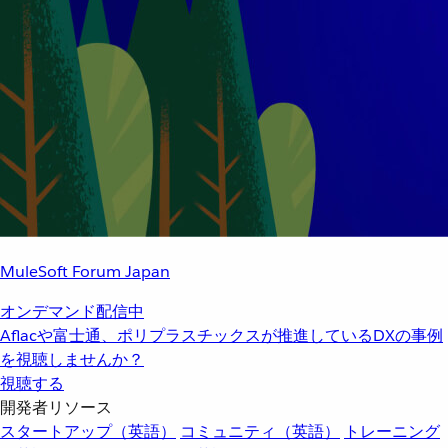
MuleSoft Forum Japan
オンデマンド配信中
Aflacや富士通、ポリプラスチックスが推進しているDXの事例
を視聴しませんか？
視聴する
開発者リソース
スタートアップ（英語）
コミュニティ（英語）
トレーニング