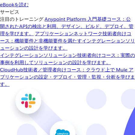
eBookを読む
サービス
注目のトレーニング
Anypoint Platform 入門
基礎コース：公
開されたAPIの検出と利用、デザイン、ビルド、デプロイ、管
理を学びます。
アプリケーションネットワーク
技術者向けコ
ース：機能要件と非機能要件を満たすインテグレーションソリ
ューションの設計を学びます。
インテグレーションソリューション
技術者向けコース：実際の
事例を利用してソリューションの設計を学びます。
CloudHub
技術者／管理者向けコース：クラウド上で Mule ア
プリケーションの設定・デプロイ・管理・監視・分析を学びま
す。