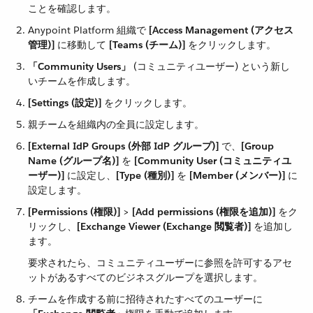
ことを確認します。
Anypoint Platform 組織で ​
[Access Management (アクセス
管理)]
​ に移動して ​
[Teams (チーム)]
​ をクリックします。
「Community Users」
​ (コミュニティユーザー) という新し
いチームを作成します。
[Settings (設定)]
​ をクリックします。
親チームを組織内の全員に設定します。
[External IdP Groups (外部 IdP グループ)]
​ で、​
[Group
Name (グループ名)]
​ を ​
[Community User (コミュニティユ
ーザー)]
​ に設定し、​
[Type (種別)]
​ を ​
[Member (メンバー)]
​ に
設定します。
[Permissions (権限)]
​ > ​
[Add permissions (権限を追加)]
​ をク
リックし、​
[Exchange Viewer (Exchange 閲覧者)]
​ を追加し
ます。
要求されたら、コミュニティユーザーに参照を許可するアセ
ットがあるすべてのビジネスグループを選択します。
チームを作成する前に招待されたすべてのユーザーに​