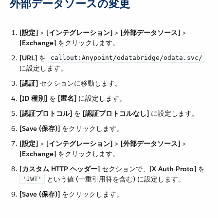
外部データソースの変更
[設定]
​ > ​
[インテグレーション]
​ > ​
[外部データソース]
​ > ​
[Exchange]
​ をクリックします。
[URL]
​ を ​
callout:Anypoint/odatabridge/odata.svc/
に設定します。
[認証]
​ セクションに移動します。
[ID 種別]
​ を ​
[匿名]
​ に設定します。
[認証プロトコル]
​ を ​
[認証プロトコルなし]
​ に設定します。
[Save (保存)]
​ をクリックします。
[設定]
​ > ​
[インテグレーション]
​ > ​
[外部データソース]
​ > ​
[Exchange]
​ をクリックします。
[カスタム HTTP ヘッダー]
​ セクションで、​
[X-Auth-Proto]
​ を ​
​ という値 (一重引用符を含む) に設定します。
'JWT'
[Save (保存)]
​ をクリックします。