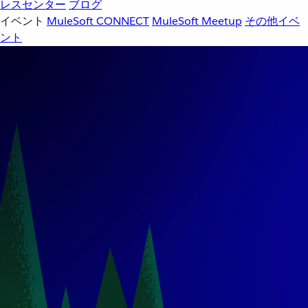
レスセンター
ブログ
イベント
MuleSoft CONNECT
MuleSoft Meetup
その他イベ
ント