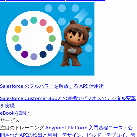
Salesforce のフルパワーを解放する API 活用術
Salesforce Customer 360との連携でビジネスのデジタル変革
を実現
eBookを読む
サービス
注目のトレーニング
Anypoint Platform 入門
基礎コース：公
開されたAPIの検出と利用、デザイン、ビルド、デプロイ、管