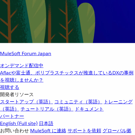
MuleSoft Forum Japan
オンデマンド配信中
Aflacや富士通、ポリプラスチックスが推進しているDXの事例
を視聴しませんか？
視聴する
開発者リソース
スタートアップ（英語）
コミュニティ（英語）
トレーニング
（英語）
チュートリアル（英語）
ドキュメント
パートナー
English
(Full site)
日本語
お問い合わせ
MuleSoft に連絡
サポートを依頼
グローバル拠