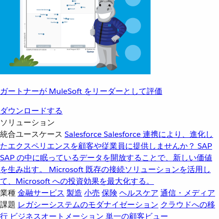
ガートナーが MuleSoft をリーダーとして評価
ダウンロードする
ソリューション
統合ユースケース
Salesforce
Salesforce 連携により、進化し
たエクスペリエンスを顧客や従業員に提供しませんか？
SAP
SAP の中に眠っているデータを開放することで、新しい価値
を生み出す。
Microsoft
既存の接続ソリューションを活用し
て、Microsoft への投資効果を最大化する。
業種
金融サービス
製造
小売
保険
ヘルスケア
通信・メディア
課題
レガシーシステムのモダナイゼーション
クラウドへの移
行
ビジネスオートメーション
単一の顧客ビュー