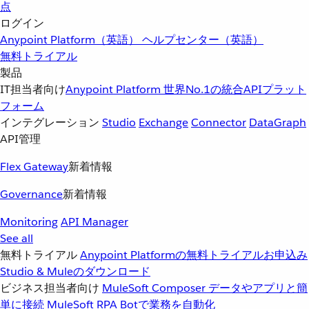
点
ログイン
Anypoint Platform（英語）
ヘルプセンター（英語）
無料トライアル
製品
IT担当者向け
Anypoint Platform
世界No.1の統合APIプラット
フォーム
インテグレーション
Studio
Exchange
Connector
DataGraph
API管理
Flex Gateway
新着情報
Governance
新着情報
Monitoring
API Manager
See all
無料トライアル
Anypoint Platformの無料トライアルお申込み
Studio & Muleのダウンロード
ビジネス担当者向け
MuleSoft Composer
データやアプリと簡
単に接続
MuleSoft RPA
Botで業務を自動化