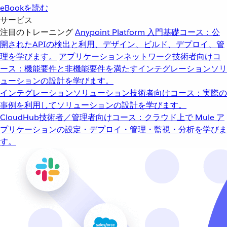
eBookを読む
サービス
注目のトレーニング
Anypoint Platform 入門
基礎コース：公
開されたAPIの検出と利用、デザイン、ビルド、デプロイ、管
理を学びます。
アプリケーションネットワーク
技術者向けコ
ース：機能要件と非機能要件を満たすインテグレーションソリ
ューションの設計を学びます。
インテグレーションソリューション
技術者向けコース：実際の
事例を利用してソリューションの設計を学びます。
CloudHub
技術者／管理者向けコース：クラウド上で Mule ア
プリケーションの設定・デプロイ・管理・監視・分析を学びま
す。