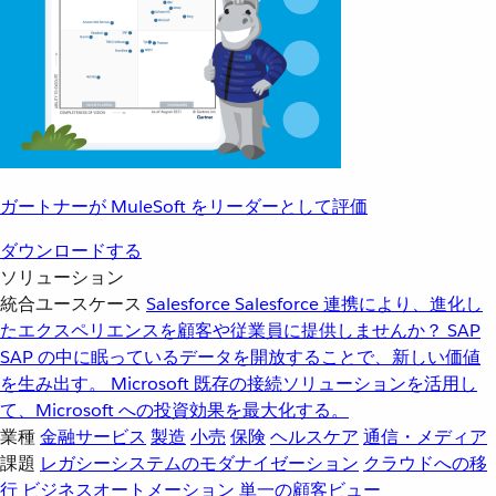
ガートナーが MuleSoft をリーダーとして評価
ダウンロードする
ソリューション
統合ユースケース
Salesforce
Salesforce 連携により、進化し
たエクスペリエンスを顧客や従業員に提供しませんか？
SAP
SAP の中に眠っているデータを開放することで、新しい価値
を生み出す。
Microsoft
既存の接続ソリューションを活用し
て、Microsoft への投資効果を最大化する。
業種
金融サービス
製造
小売
保険
ヘルスケア
通信・メディア
課題
レガシーシステムのモダナイゼーション
クラウドへの移
行
ビジネスオートメーション
単一の顧客ビュー