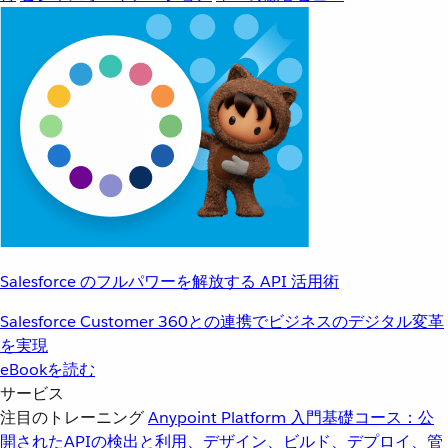
Salesforce のフルパワーを解放する API 活用術
Salesforce Customer 360との連携でビジネスのデジタル変革
を実現
eBookを読む
サービス
注目のトレーニング
Anypoint Platform 入門
基礎コース：公
開されたAPIの検出と利用、デザイン、ビルド、デプロイ、管