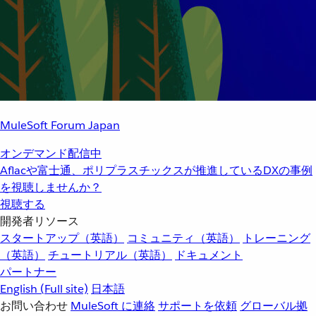
MuleSoft Forum Japan
オンデマンド配信中
Aflacや富士通、ポリプラスチックスが推進しているDXの事例
を視聴しませんか？
視聴する
開発者リソース
スタートアップ（英語）
コミュニティ（英語）
トレーニング
（英語）
チュートリアル（英語）
ドキュメント
パートナー
English
(Full site)
日本語
お問い合わせ
MuleSoft に連絡
サポートを依頼
グローバル拠