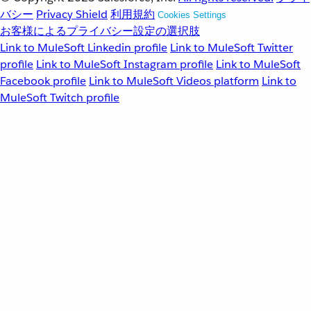
バシー
Privacy Shield
利用規約
Cookies Settings
お客様によるプライバシー設定の選択肢
Link to MuleSoft Linkedin profile
Link to MuleSoft Twitter
profile
Link to MuleSoft Instagram profile
Link to MuleSoft
Facebook profile
Link to MuleSoft Videos platform
Link to
MuleSoft Twitch profile