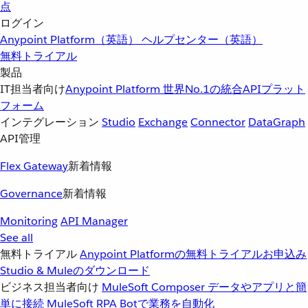
点
ログイン
Anypoint Platform（英語）
ヘルプセンター（英語）
無料トライアル
製品
IT担当者向け
Anypoint Platform
世界No.1の統合APIプラット
フォーム
インテグレーション
Studio
Exchange
Connector
DataGraph
API管理
Flex Gateway
新着情報
Governance
新着情報
Monitoring
API Manager
See all
無料トライアル
Anypoint Platformの無料トライアルお申込み
Studio & Muleのダウンロード
ビジネス担当者向け
MuleSoft Composer
データやアプリと簡
単に接続
MuleSoft RPA
Botで業務を自動化