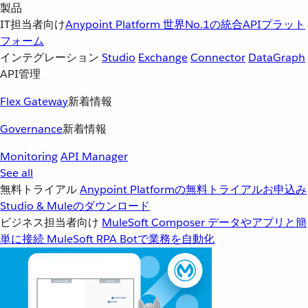
製品
IT担当者向け
Anypoint Platform
世界No.1の統合APIプラット
フォーム
インテグレーション
Studio
Exchange
Connector
DataGraph
API管理
Flex Gateway
新着情報
Governance
新着情報
Monitoring
API Manager
See all
無料トライアル
Anypoint Platformの無料トライアルお申込み
Studio & Muleのダウンロード
ビジネス担当者向け
MuleSoft Composer
データやアプリと簡
単に接続
MuleSoft RPA
Botで業務を自動化