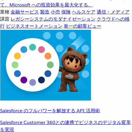
て、Microsoft への投資効果を最大化する。
業種
金融サービス
製造
小売
保険
ヘルスケア
通信・メディア
課題
レガシーシステムのモダナイゼーション
クラウドへの移
行
ビジネスオートメーション
単一の顧客ビュー
Salesforce のフルパワーを解放する API 活用術
Salesforce Customer 360との連携でビジネスのデジタル変革
を実現