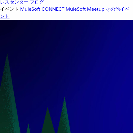
レスセンター
ブログ
イベント
MuleSoft CONNECT
MuleSoft Meetup
その他イベ
ント