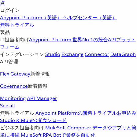
点
ログイン
Anypoint Platform（英語）
ヘルプセンター（英語）
無料トライアル
製品
IT担当者向け
Anypoint Platform
世界No.1の統合APIプラット
フォーム
インテグレーション
Studio
Exchange
Connector
DataGraph
API管理
Flex Gateway
新着情報
Governance
新着情報
Monitoring
API Manager
See all
無料トライアル
Anypoint Platformの無料トライアルお申込み
Studio & Muleのダウンロード
ビジネス担当者向け
MuleSoft Composer
データやアプリと簡
単に接続
MuleSoft RPA
Botで業務を自動化