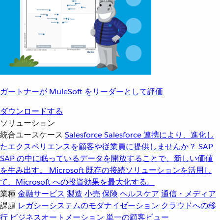
ガートナーが MuleSoft をリーダーとして評価
ダウンロードする
ソリューション
統合ユースケース
Salesforce
Salesforce 連携により、進化し
たエクスペリエンスを顧客や従業員に提供しませんか？
SAP
SAP の中に眠っているデータを開放することで、新しい価値
を生み出す。
Microsoft
既存の接続ソリューションを活用し
て、Microsoft への投資効果を最大化する。
業種
金融サービス
製造
小売
保険
ヘルスケア
通信・メディア
課題
レガシーシステムのモダナイゼーション
クラウドへの移
行
ビジネスオートメーション
単一の顧客ビュー