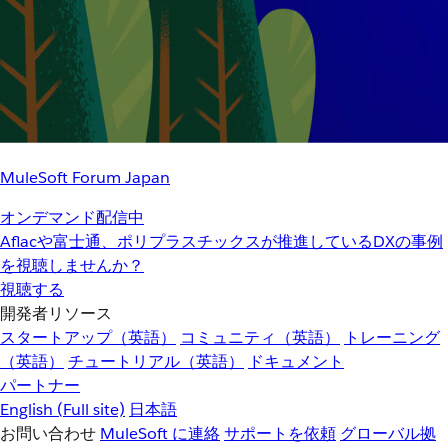
MuleSoft Forum Japan
オンデマンド配信中
Aflacや富士通、ポリプラスチックスが推進しているDXの事例
を視聴しませんか？
視聴する
開発者リソース
スタートアップ（英語）
コミュニティ（英語）
トレーニング
（英語）
チュートリアル（英語）
ドキュメント
パートナー
English
(Full site)
日本語
お問い合わせ
MuleSoft に連絡
サポートを依頼
グローバル拠