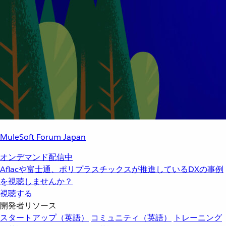
MuleSoft Forum Japan
オンデマンド配信中
Aflacや富士通、ポリプラスチックスが推進しているDXの事例
を視聴しませんか？
視聴する
開発者リソース
スタートアップ（英語）
コミュニティ（英語）
トレーニング