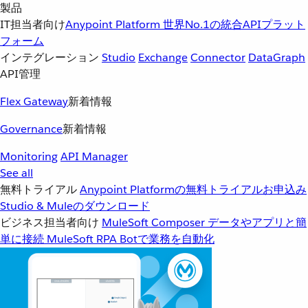
製品
IT担当者向け
Anypoint Platform
世界No.1の統合APIプラット
フォーム
インテグレーション
Studio
Exchange
Connector
DataGraph
API管理
Flex Gateway
新着情報
Governance
新着情報
Monitoring
API Manager
See all
無料トライアル
Anypoint Platformの無料トライアルお申込み
Studio & Muleのダウンロード
ビジネス担当者向け
MuleSoft Composer
データやアプリと簡
単に接続
MuleSoft RPA
Botで業務を自動化