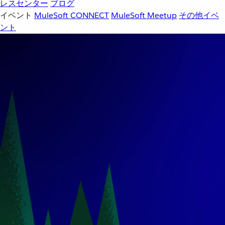
レスセンター
ブログ
イベント
MuleSoft CONNECT
MuleSoft Meetup
その他イベ
ント