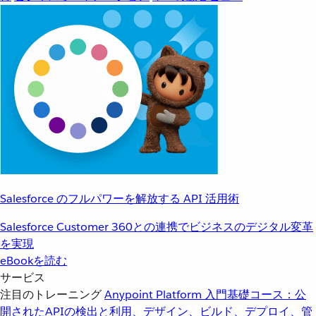
Salesforce のフルパワーを解放する API 活用術
Salesforce Customer 360との連携でビジネスのデジタル変革
を実現
eBookを読む
サービス
注目のトレーニング
Anypoint Platform 入門
基礎コース：公
開されたAPIの検出と利用、デザイン、ビルド、デプロイ、管