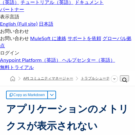
（英語）
チュートリアル（英語）
ドキュメント
パートナー
表示言語
English
(Full site)
日本語
お問い合わせ
お問い合わせ
MuleSoft に連絡
サポートを依頼
グローバル拠
点
ログイン
Anypoint Platform（英語）
ヘルプセンター（英語）
無料トライアル
API コミュニティマネージャー
トラブルシューティング
ア
Copy as Markdown
アプリケーションのメトリ
クスが表示されない