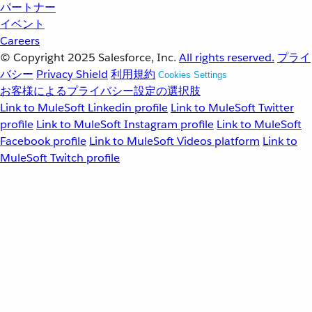
パートナー
イベント
Careers
© Copyright 2025
Salesforce, Inc.
All rights reserved.
プライ
バシー
Privacy Shield
利用規約
Cookies Settings
お客様によるプライバシー設定の選択肢
Link to MuleSoft Linkedin profile
Link to MuleSoft Twitter
profile
Link to MuleSoft Instagram profile
Link to MuleSoft
Facebook profile
Link to MuleSoft Videos platform
Link to
MuleSoft Twitch profile