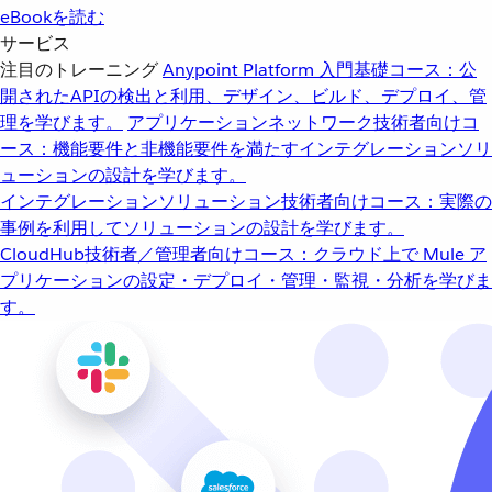
eBookを読む
サービス
注目のトレーニング
Anypoint Platform 入門
基礎コース：公
開されたAPIの検出と利用、デザイン、ビルド、デプロイ、管
理を学びます。
アプリケーションネットワーク
技術者向けコ
ース：機能要件と非機能要件を満たすインテグレーションソリ
ューションの設計を学びます。
インテグレーションソリューション
技術者向けコース：実際の
事例を利用してソリューションの設計を学びます。
CloudHub
技術者／管理者向けコース：クラウド上で Mule ア
プリケーションの設定・デプロイ・管理・監視・分析を学びま
す。