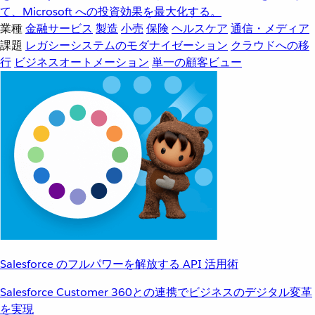
て、Microsoft への投資効果を最大化する。
業種
金融サービス
製造
小売
保険
ヘルスケア
通信・メディア
課題
レガシーシステムのモダナイゼーション
クラウドへの移
行
ビジネスオートメーション
単一の顧客ビュー
Salesforce のフルパワーを解放する API 活用術
Salesforce Customer 360との連携でビジネスのデジタル変革
を実現