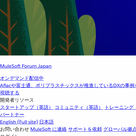
MuleSoft Forum Japan
オンデマンド配信中
Aflacや富士通、ポリプラスチックスが推進しているDXの事
視聴する
開発者リソース
スタートアップ（英語）
コミュニティ（英語）
トレーニング
パートナー
English
(Full site)
日本語
お問い合わせ
MuleSoft に連絡
サポートを依頼
グローバル拠