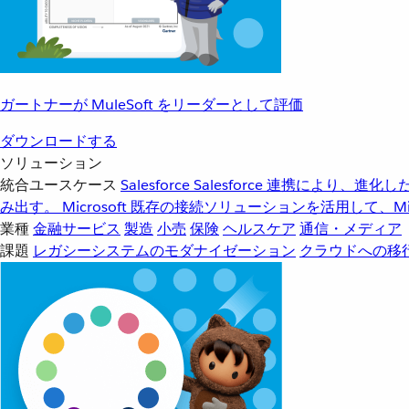
ガートナーが MuleSoft をリーダーとして評価
ダウンロードする
ソリューション
統合ユースケース
Salesforce
Salesforce 連携により、
み出す。
Microsoft
既存の接続ソリューションを活用して、Mic
業種
金融サービス
製造
小売
保険
ヘルスケア
通信・メディア
課題
レガシーシステムのモダナイゼーション
クラウドへの移