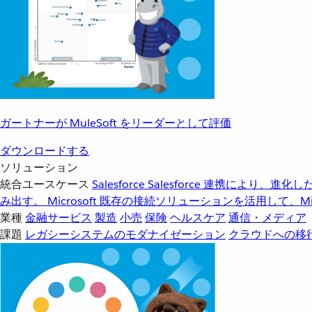
ガートナーが MuleSoft をリーダーとして評価
ダウンロードする
ソリューション
統合ユースケース
Salesforce
Salesforce 連携により、
み出す。
Microsoft
既存の接続ソリューションを活用して、Mic
業種
金融サービス
製造
小売
保険
ヘルスケア
通信・メディア
課題
レガシーシステムのモダナイゼーション
クラウドへの移