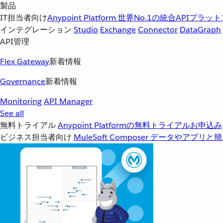
製品
IT担当者向け
Anypoint Platform
世界No.1の統合APIプラッ
インテグレーション
Studio
Exchange
Connector
DataGraph
API管理
Flex Gateway
新着情報
Governance
新着情報
Monitoring
API Manager
See all
無料トライアル
Anypoint Platformの無料トライアルお申込み
ビジネス担当者向け
MuleSoft Composer
データやアプリと簡