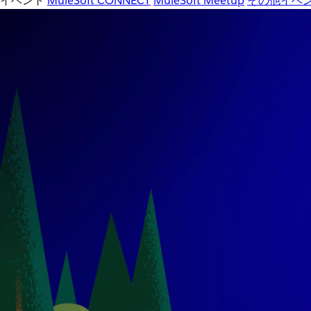
イベント
MuleSoft CONNECT
MuleSoft Meetup
その他イベ