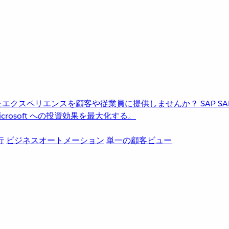
進化したエクスペリエンスを顧客や従業員に提供しませんか？
SAP
S
rosoft への投資効果を最大化する。
行
ビジネスオートメーション
単一の顧客ビュー