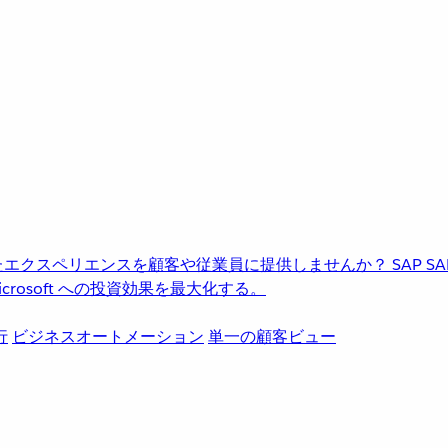
進化したエクスペリエンスを顧客や従業員に提供しませんか？
SAP
S
rosoft への投資効果を最大化する。
行
ビジネスオートメーション
単一の顧客ビュー