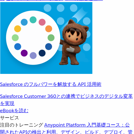
Salesforce のフルパワーを解放する API 活用術
Salesforce Customer 360との連携でビジネスのデジタル変革
を実現
eBookを読む
サービス
注目のトレーニング
Anypoint Platform 入門
基礎コース：公
開されたAPIの検出と利用、デザイン、ビルド、デプロイ、管