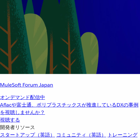
MuleSoft Forum Japan
オンデマンド配信中
Aflacや富士通、ポリプラスチックスが推進しているDXの事例
を視聴しませんか？
視聴する
開発者リソース
スタートアップ（英語）
コミュニティ（英語）
トレーニング