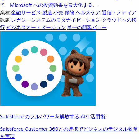
て、Microsoft への投資効果を最大化する。
業種
金融サービス
製造
小売
保険
ヘルスケア
通信・メディア
課題
レガシーシステムのモダナイゼーション
クラウドへの移
行
ビジネスオートメーション
単一の顧客ビュー
Salesforce のフルパワーを解放する API 活用術
Salesforce Customer 360との連携でビジネスのデジタル変革
を実現