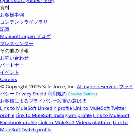
Quick start guides (英語)
資料
お客様事例
コンテンツライブラリ
記事
MuleSoft Japan ブログ
プレスセンター
その他の情報
お問い合わせ
パートナー
イベント
Careers
© Copyright 2025
Salesforce, Inc.
All rights reserved.
プライ
バシー
Privacy Shield
利用規約
Cookies Settings
お客様によるプライバシー設定の選択肢
Link to MuleSoft Linkedin profile
Link to MuleSoft Twitter
profile
Link to MuleSoft Instagram profile
Link to MuleSoft
Facebook profile
Link to MuleSoft Videos platform
Link to
MuleSoft Twitch profile