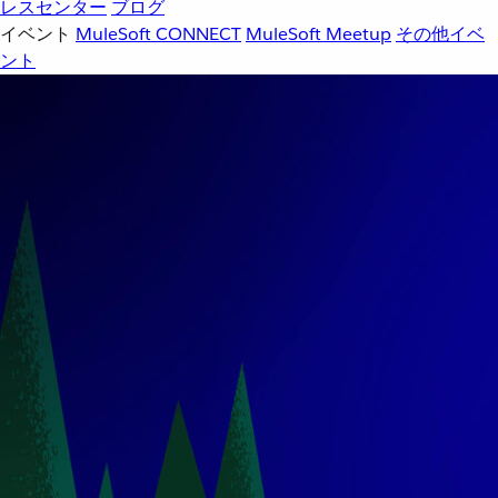
レスセンター
ブログ
イベント
MuleSoft CONNECT
MuleSoft Meetup
その他イベ
ント