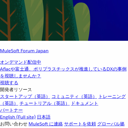
MuleSoft Forum Japan
オンデマンド配信中
Aflacや富士通、ポリプラスチックスが推進しているDXの事例
を視聴しませんか？
視聴する
開発者リソース
スタートアップ（英語）
コミュニティ（英語）
トレーニング
（英語）
チュートリアル（英語）
ドキュメント
パートナー
English
(Full site)
日本語
お問い合わせ
MuleSoft に連絡
サポートを依頼
グローバル拠