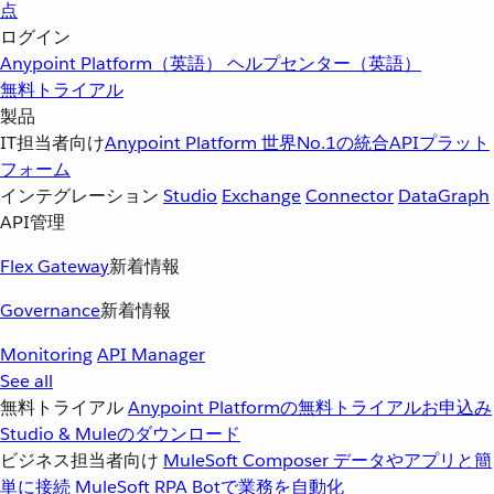
点
ログイン
Anypoint Platform（英語）
ヘルプセンター（英語）
無料トライアル
製品
IT担当者向け
Anypoint Platform
世界No.1の統合APIプラット
フォーム
インテグレーション
Studio
Exchange
Connector
DataGraph
API管理
Flex Gateway
新着情報
Governance
新着情報
Monitoring
API Manager
See all
無料トライアル
Anypoint Platformの無料トライアルお申込み
Studio & Muleのダウンロード
ビジネス担当者向け
MuleSoft Composer
データやアプリと簡
単に接続
MuleSoft RPA
Botで業務を自動化