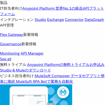
製品
IT担当者向け
Anypoint Platform
世界No.1の統合APIプラット
フォーム
インテグレーション
Studio
Exchange
Connector
DataGraph
API管理
Flex Gateway
新着情報
Governance
新着情報
Monitoring
API Manager
See all
無料トライアル
Anypoint Platformの無料トライアルお申込み
Studio & Muleのダウンロード
ビジネス担当者向け
MuleSoft Composer
データやアプリと簡
単に接続
MuleSoft RPA
Botで業務を自動化