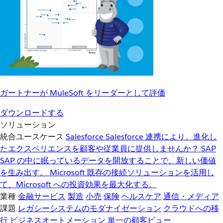
ガートナーが MuleSoft をリーダーとして評価
ダウンロードする
ソリューション
統合ユースケース
Salesforce
Salesforce 連携により、進化し
たエクスペリエンスを顧客や従業員に提供しませんか？
SAP
SAP の中に眠っているデータを開放することで、新しい価値
を生み出す。
Microsoft
既存の接続ソリューションを活用し
て、Microsoft への投資効果を最大化する。
業種
金融サービス
製造
小売
保険
ヘルスケア
通信・メディア
課題
レガシーシステムのモダナイゼーション
クラウドへの移
行
ビジネスオートメーション
単一の顧客ビュー