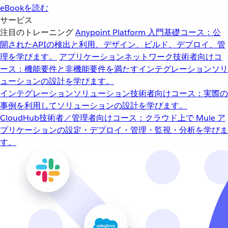
eBookを読む
サービス
注目のトレーニング
Anypoint Platform 入門
基礎コース：公
開されたAPIの検出と利用、デザイン、ビルド、デプロイ、管
理を学びます。
アプリケーションネットワーク
技術者向けコ
ース：機能要件と非機能要件を満たすインテグレーションソリ
ューションの設計を学びます。
インテグレーションソリューション
技術者向けコース：実際の
事例を利用してソリューションの設計を学びます。
CloudHub
技術者／管理者向けコース：クラウド上で Mule ア
プリケーションの設定・デプロイ・管理・監視・分析を学びま
す。