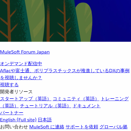
MuleSoft Forum Japan
オンデマンド配信中
Aflacや富士通、ポリプラスチックスが推進しているDXの事例
を視聴しませんか？
視聴する
開発者リソース
スタートアップ（英語）
コミュニティ（英語）
トレーニング
（英語）
チュートリアル（英語）
ドキュメント
パートナー
English
(Full site)
日本語
お問い合わせ
MuleSoft に連絡
サポートを依頼
グローバル拠