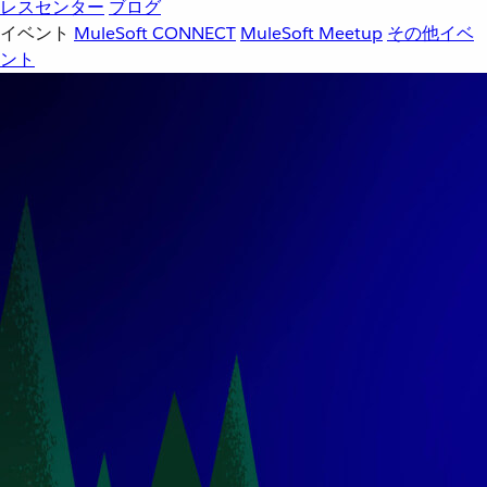
レスセンター
ブログ
イベント
MuleSoft CONNECT
MuleSoft Meetup
その他イベ
ント