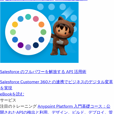
Salesforce のフルパワーを解放する API 活用術
Salesforce Customer 360との連携でビジネスのデジタル変革
を実現
eBookを読む
サービス
注目のトレーニング
Anypoint Platform 入門
基礎コース：公
開されたAPIの検出と利用、デザイン、ビルド、デプロイ、管