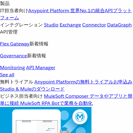
製品
IT担当者向け
Anypoint Platform
世界No.1の統合APIプラット
フォーム
インテグレーション
Studio
Exchange
Connector
DataGraph
API管理
Flex Gateway
新着情報
Governance
新着情報
Monitoring
API Manager
See all
無料トライアル
Anypoint Platformの無料トライアルお申込み
Studio & Muleのダウンロード
ビジネス担当者向け
MuleSoft Composer
データやアプリと簡
単に接続
MuleSoft RPA
Botで業務を自動化