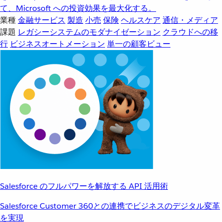
て、Microsoft への投資効果を最大化する。
業種
金融サービス
製造
小売
保険
ヘルスケア
通信・メディア
課題
レガシーシステムのモダナイゼーション
クラウドへの移
行
ビジネスオートメーション
単一の顧客ビュー
Salesforce のフルパワーを解放する API 活用術
Salesforce Customer 360との連携でビジネスのデジタル変革
を実現