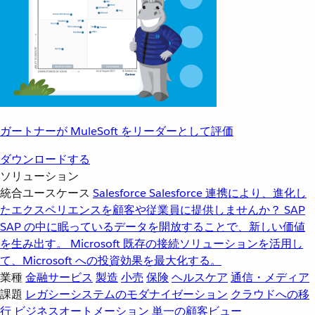
ガートナーが MuleSoft をリーダーとして評価
ダウンロードする
ソリューション
統合ユースケース
Salesforce
Salesforce 連携により、進化し
たエクスペリエンスを顧客や従業員に提供しませんか？
SAP
SAP の中に眠っているデータを開放することで、新しい価値
を生み出す。
Microsoft
既存の接続ソリューションを活用し
て、Microsoft への投資効果を最大化する。
業種
金融サービス
製造
小売
保険
ヘルスケア
通信・メディア
課題
レガシーシステムのモダナイゼーション
クラウドへの移
行
ビジネスオートメーション
単一の顧客ビュー