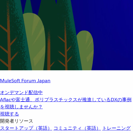
MuleSoft Forum Japan
オンデマンド配信中
Aflacや富士通、ポリプラスチックスが推進しているDXの事例
を視聴しませんか？
視聴する
開発者リソース
スタートアップ（英語）
コミュニティ（英語）
トレーニング