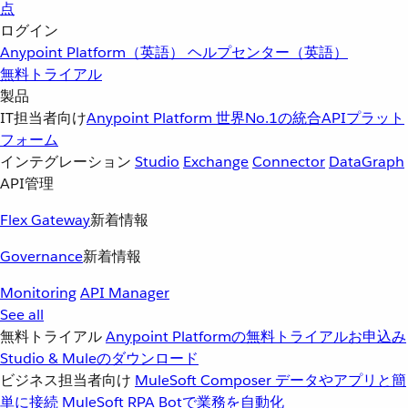
点
ログイン
Anypoint Platform（英語）
ヘルプセンター（英語）
無料トライアル
製品
IT担当者向け
Anypoint Platform
世界No.1の統合APIプラット
フォーム
インテグレーション
Studio
Exchange
Connector
DataGraph
API管理
Flex Gateway
新着情報
Governance
新着情報
Monitoring
API Manager
See all
無料トライアル
Anypoint Platformの無料トライアルお申込み
Studio & Muleのダウンロード
ビジネス担当者向け
MuleSoft Composer
データやアプリと簡
単に接続
MuleSoft RPA
Botで業務を自動化