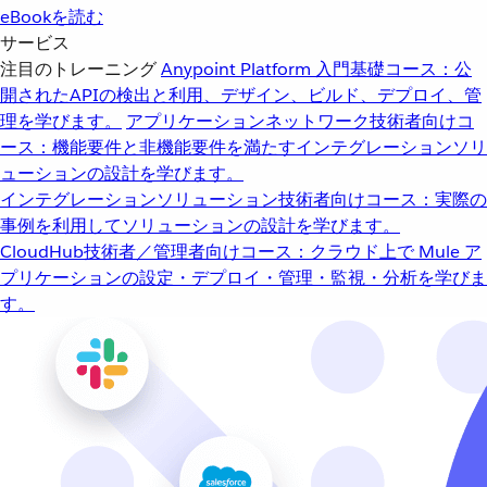
eBookを読む
サービス
注目のトレーニング
Anypoint Platform 入門
基礎コース：公
開されたAPIの検出と利用、デザイン、ビルド、デプロイ、管
理を学びます。
アプリケーションネットワーク
技術者向けコ
ース：機能要件と非機能要件を満たすインテグレーションソリ
ューションの設計を学びます。
インテグレーションソリューション
技術者向けコース：実際の
事例を利用してソリューションの設計を学びます。
CloudHub
技術者／管理者向けコース：クラウド上で Mule ア
プリケーションの設定・デプロイ・管理・監視・分析を学びま
す。