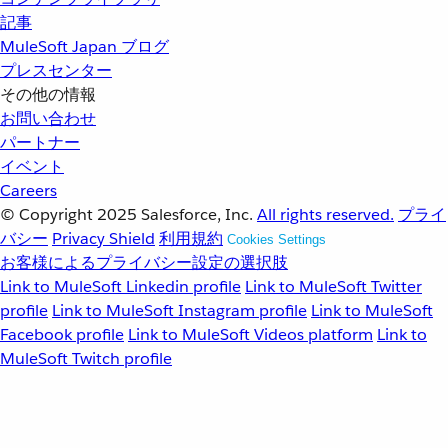
記事
MuleSoft Japan ブログ
プレスセンター
その他の情報
お問い合わせ
パートナー
イベント
Careers
© Copyright 2025
Salesforce, Inc.
All rights reserved.
プライ
バシー
Privacy Shield
利用規約
Cookies Settings
お客様によるプライバシー設定の選択肢
Link to MuleSoft Linkedin profile
Link to MuleSoft Twitter
profile
Link to MuleSoft Instagram profile
Link to MuleSoft
Facebook profile
Link to MuleSoft Videos platform
Link to
MuleSoft Twitch profile