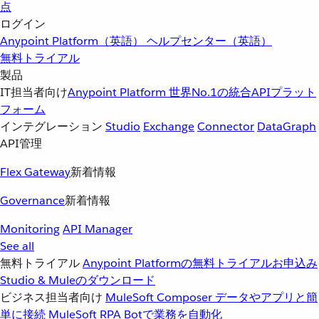
点
ログイン
Anypoint Platform（英語）
ヘルプセンター（英語）
無料トライアル
製品
IT担当者向け
Anypoint Platform
世界No.1の統合APIプラット
フォーム
インテグレーション
Studio
Exchange
Connector
DataGraph
API管理
Flex Gateway
新着情報
Governance
新着情報
Monitoring
API Manager
See all
無料トライアル
Anypoint Platformの無料トライアルお申込み
Studio & Muleのダウンロード
ビジネス担当者向け
MuleSoft Composer
データやアプリと簡
単に接続
MuleSoft RPA
Botで業務を自動化