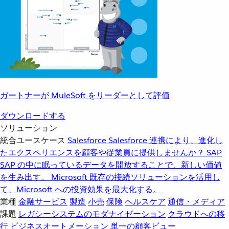
ガートナーが MuleSoft をリーダーとして評価
ダウンロードする
ソリューション
統合ユースケース
Salesforce
Salesforce 連携により、進化し
たエクスペリエンスを顧客や従業員に提供しませんか？
SAP
SAP の中に眠っているデータを開放することで、新しい価値
を生み出す。
Microsoft
既存の接続ソリューションを活用し
て、Microsoft への投資効果を最大化する。
業種
金融サービス
製造
小売
保険
ヘルスケア
通信・メディア
課題
レガシーシステムのモダナイゼーション
クラウドへの移
行
ビジネスオートメーション
単一の顧客ビュー