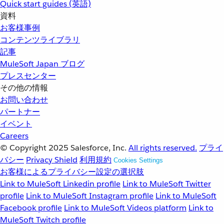
Quick start guides (英語)
資料
お客様事例
コンテンツライブラリ
記事
MuleSoft Japan ブログ
プレスセンター
その他の情報
お問い合わせ
パートナー
イベント
Careers
© Copyright 2025
Salesforce, Inc.
All rights reserved.
プライ
バシー
Privacy Shield
利用規約
Cookies Settings
お客様によるプライバシー設定の選択肢
Link to MuleSoft Linkedin profile
Link to MuleSoft Twitter
profile
Link to MuleSoft Instagram profile
Link to MuleSoft
Facebook profile
Link to MuleSoft Videos platform
Link to
MuleSoft Twitch profile