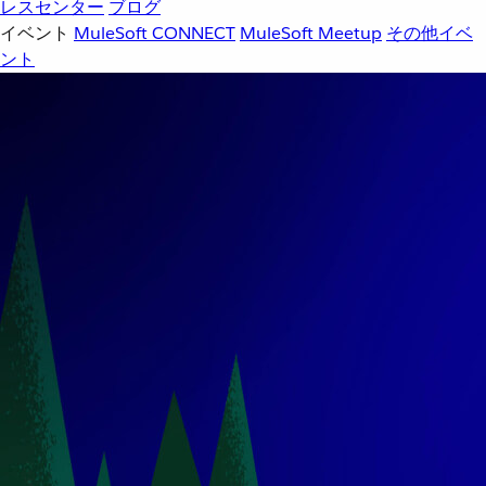
レスセンター
ブログ
イベント
MuleSoft CONNECT
MuleSoft Meetup
その他イベ
ント