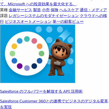
て、Microsoft への投資効果を最大化する。
業種
金融サービス
製造
小売
保険
ヘルスケア
通信・メディア
課題
レガシーシステムのモダナイゼーション
クラウドへの移
行
ビジネスオートメーション
単一の顧客ビュー
Salesforce のフルパワーを解放する API 活用術
Salesforce Customer 360との連携でビジネスのデジタル変革
を実現