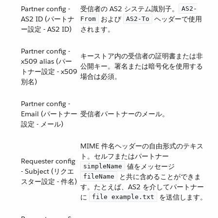
Partner config -
受信者の AS2 システム識別子。​
AS2-
AS2 ID (パートナ
​ および ​
​ ヘッダーで使用
From
AS2-To
ー設定 - AS2 ID)
されます。
Partner config -
キーストア内の受信者の証明書または非
x509 alias (パー
公開キー。署名または暗号化を使用する
トナー設定 - x509
場合は必須。
別名)
Partner config -
Email (パートナー
受信者パートナーのメール。
設定 - メール)
MIME 件名ヘッダーの自由形式のテキス
ト。セルフまたはパートナー ​
Requester config
​ 値をメッセージ ​
simpleName
- Subject (リクエ
​ と共に含めることができま
fileName
スター設定 - 件名)
す。たとえば、AS2 を介してパートナー
に ​
​ を送信します。
file example.txt