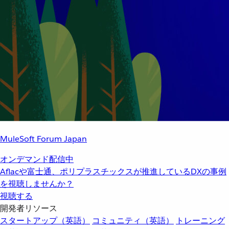
MuleSoft Forum Japan
オンデマンド配信中
Aflacや富士通、ポリプラスチックスが推進しているDXの事例
を視聴しませんか？
視聴する
開発者リソース
スタートアップ（英語）
コミュニティ（英語）
トレーニング