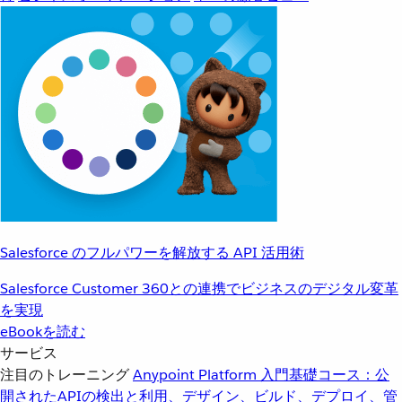
Salesforce のフルパワーを解放する API 活用術
Salesforce Customer 360との連携でビジネスのデジタル変革
を実現
eBookを読む
サービス
注目のトレーニング
Anypoint Platform 入門
基礎コース：公
開されたAPIの検出と利用、デザイン、ビルド、デプロイ、管