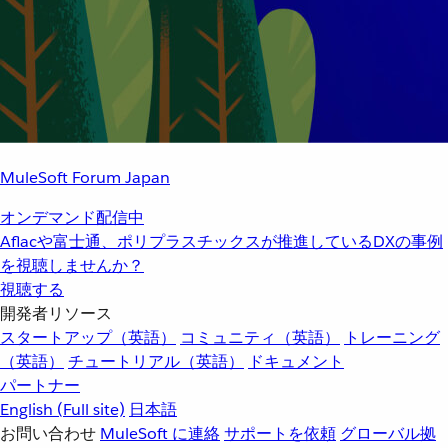
MuleSoft Forum Japan
オンデマンド配信中
Aflacや富士通、ポリプラスチックスが推進しているDXの事例
を視聴しませんか？
視聴する
開発者リソース
スタートアップ（英語）
コミュニティ（英語）
トレーニング
（英語）
チュートリアル（英語）
ドキュメント
パートナー
English
(Full site)
日本語
お問い合わせ
MuleSoft に連絡
サポートを依頼
グローバル拠