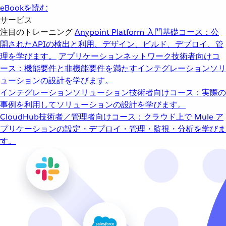
eBookを読む
サービス
注目のトレーニング
Anypoint Platform 入門
基礎コース：公
開されたAPIの検出と利用、デザイン、ビルド、デプロイ、管
理を学びます。
アプリケーションネットワーク
技術者向けコ
ース：機能要件と非機能要件を満たすインテグレーションソリ
ューションの設計を学びます。
インテグレーションソリューション
技術者向けコース：実際の
事例を利用してソリューションの設計を学びます。
CloudHub
技術者／管理者向けコース：クラウド上で Mule ア
プリケーションの設定・デプロイ・管理・監視・分析を学びま
す。