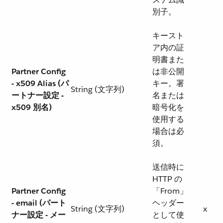
別子。
キースト
ア内の証
明書また
Partner Config
は非公開
- x509 Alias (パ
キー。署
String (文字列)
ートナー設定 -
名または
x509 別名)
暗号化を
使用する
場合は必
須。
送信時に
HTTP の
Partner Config
「From」
- email (パート
ヘッダー
String (文字列)
x
ナー設定 - メー
として使