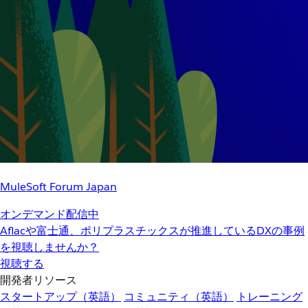
MuleSoft Forum Japan
オンデマンド配信中
Aflacや富士通、ポリプラスチックスが推進しているDXの事例
を視聴しませんか？
視聴する
開発者リソース
スタートアップ（英語）
コミュニティ（英語）
トレーニング