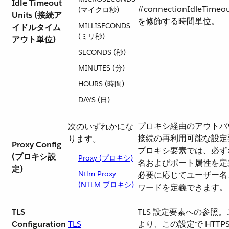
Idle Timeout
#connectionIdleTimeou
(マイクロ秒)
Units (接続ア
を修飾する時間単位。
MILLISECONDS
イドルタイム
(ミリ秒)
アウト単位)
SECONDS (秒)
MINUTES (分)
HOURS (時間)
DAYS (日)
プロキシ経由のアウトバ
次のいずれかにな
接続の再利用可能な設定
ります。
Proxy Config
プロキシ要素では、必ず
(プロキシ設
Proxy (プロキシ)
名およびポート属性を定
定)
Ntlm Proxy
必要に応じてユーザー名
(NTLM プロキシ)
ワードを定義できます。
TLS
TLS 設定要素への参照
Configuration
TLS
より、この設定で HTTPS