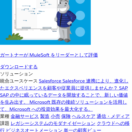
ガートナーが MuleSoft をリーダーとして評価
ダウンロードする
ソリューション
統合ユースケース
Salesforce
Salesforce 連携により、進化し
たエクスペリエンスを顧客や従業員に提供しませんか？
SAP
SAP の中に眠っているデータを開放することで、新しい価値
を生み出す。
Microsoft
既存の接続ソリューションを活用し
て、Microsoft への投資効果を最大化する。
業種
金融サービス
製造
小売
保険
ヘルスケア
通信・メディア
課題
レガシーシステムのモダナイゼーション
クラウドへの移
行
ビジネスオートメーション
単一の顧客ビュー