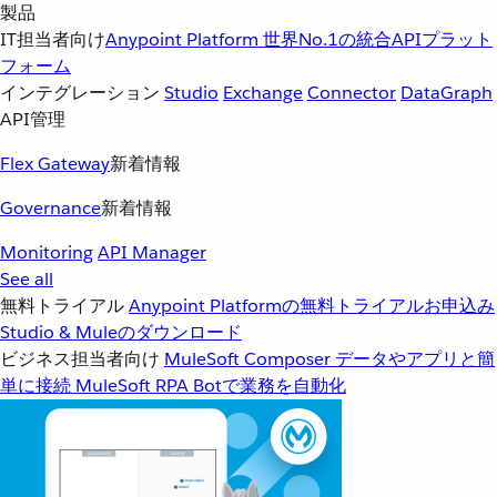
製品
IT担当者向け
Anypoint Platform
世界No.1の統合APIプラット
フォーム
インテグレーション
Studio
Exchange
Connector
DataGraph
API管理
Flex Gateway
新着情報
Governance
新着情報
Monitoring
API Manager
See all
無料トライアル
Anypoint Platformの無料トライアルお申込み
Studio & Muleのダウンロード
ビジネス担当者向け
MuleSoft Composer
データやアプリと簡
単に接続
MuleSoft RPA
Botで業務を自動化