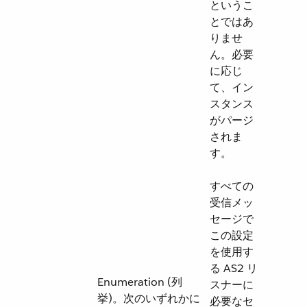
というこ
とではあ
りませ
ん。必要
に応じ
て、イン
スタンス
がパージ
されま
す。
すべての
受信メッ
セージで
この設定
を使用す
る AS2 リ
Enumeration (列
スナーに
挙)。次のいずれかに
必要なセ