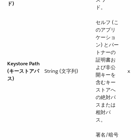
ド)
ド。
セルフ (こ
のアプリ
ケーショ
ン) とパー
トナーの
証明書お
Keystore Path
よび非公
(キーストアパ
String (文字列)
x
開キーを
ス)
含むキー
ストアへ
の絶対パ
スまたは
相対パ
ス。
署名/暗号