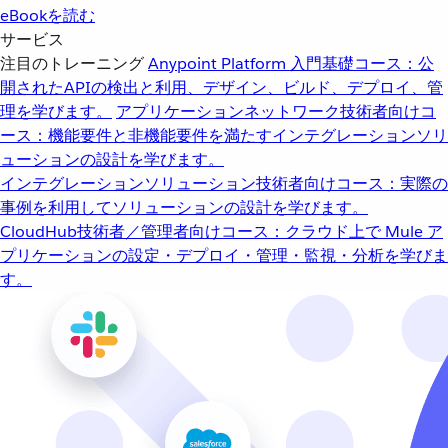
eBookを読む
サービス
注目のトレーニング
Anypoint Platform 入門
基礎コース：公
開されたAPIの検出と利用、デザイン、ビルド、デプロイ、管
理を学びます。
アプリケーションネットワーク
技術者向けコ
ース：機能要件と非機能要件を満たすインテグレーションソリ
ューションの設計を学びます。
インテグレーションソリューション
技術者向けコース：実際の
事例を利用してソリューションの設計を学びます。
CloudHub
技術者／管理者向けコース：クラウド上で Mule ア
プリケーションの設定・デプロイ・管理・監視・分析を学びま
す。