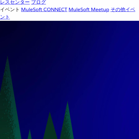
レスセンター
ブログ
イベント
MuleSoft CONNECT
MuleSoft Meetup
その他イベ
ント