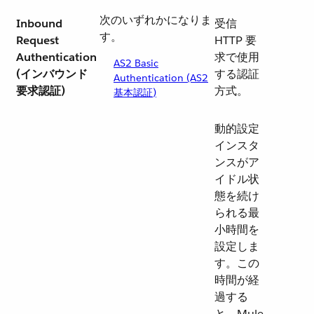
次のいずれかになりま
Inbound
受信
す。
Request
HTTP 要
Authentication
求で使用
AS2 Basic
(インバウンド
する認証
Authentication (AS2
要求認証)
方式。
基本認証)
動的設定
インスタ
ンスがア
イドル状
態を続け
られる最
小時間を
設定しま
す。この
時間が経
過する
と、Mule