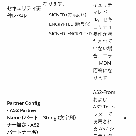
なります。
キュリテ
セキュリティ要
ィレベ
SIGNED (符号あり)
件レベル
ル。セキ
ENCRYPTED (暗号化)
ュリティ
要件が満
SIGNED_ENCRYPTED​
たされて
いない場
合、エラ
ー MDN
応答にな
ります。
AS2-From
および
Partner Config
AS2-To ヘ
- AS2 Partner
ッダーで
Name (パート
String (文字列)
x
使用され
ナー設定 - AS2
る AS2 シ
パートナー名)
ステム識