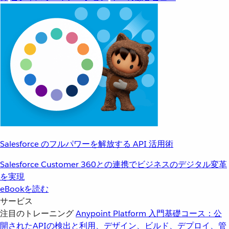
Salesforce のフルパワーを解放する API 活用術
Salesforce Customer 360との連携でビジネスのデジタル変革
を実現
eBookを読む
サービス
注目のトレーニング
Anypoint Platform 入門
基礎コース：公
開されたAPIの検出と利用、デザイン、ビルド、デプロイ、管