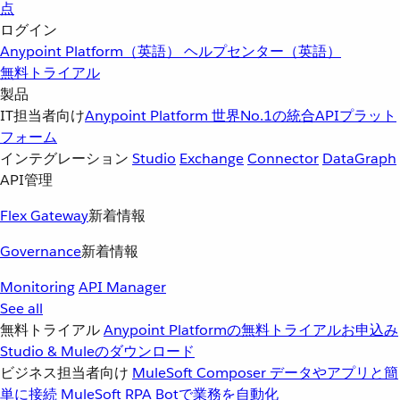
点
ログイン
Anypoint Platform（英語）
ヘルプセンター（英語）
無料トライアル
製品
IT担当者向け
Anypoint Platform
世界No.1の統合APIプラット
フォーム
インテグレーション
Studio
Exchange
Connector
DataGraph
API管理
Flex Gateway
新着情報
Governance
新着情報
Monitoring
API Manager
See all
無料トライアル
Anypoint Platformの無料トライアルお申込み
Studio & Muleのダウンロード
ビジネス担当者向け
MuleSoft Composer
データやアプリと簡
単に接続
MuleSoft RPA
Botで業務を自動化