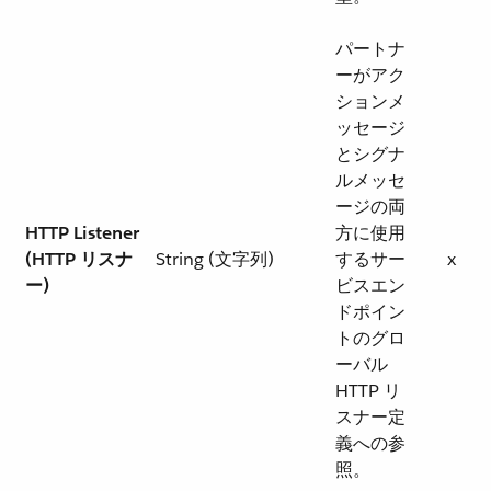
パートナ
ーがアク
ションメ
ッセージ
とシグナ
ルメッセ
ージの両
HTTP Listener
方に使用
(HTTP リスナ
String (文字列)
するサー
x
ー)
ビスエン
ドポイン
トのグロ
ーバル
HTTP リ
スナー定
義への参
照。