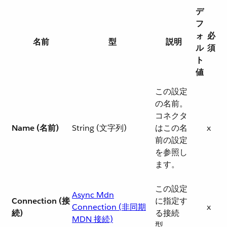
デ
フ
ォ
必
名前
型
説明
ル
須
ト
値
この設定
の名前。
コネクタ
Name (名前)
String (文字列)
はこの名
x
前の設定
を参照し
ます。
この設定
Async Mdn
Connection (接
に指定す
Connection (非同期
x
続)
る接続
MDN 接続)
型。