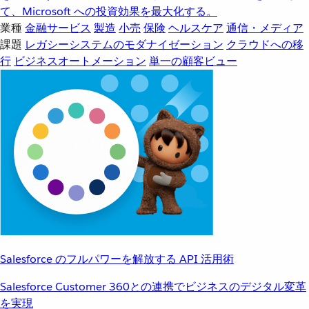
て、Microsoft への投資効果を最大化する。
業種
金融サービス
製造
小売
保険
ヘルスケア
通信・メディア
課題
レガシーシステムのモダナイゼーション
クラウドへの移
行
ビジネスオートメーション
単一の顧客ビュー
Salesforce のフルパワーを解放する API 活用術
Salesforce Customer 360との連携でビジネスのデジタル変革
を実現