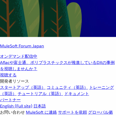
MuleSoft Forum Japan
オンデマンド配信中
Aflacや富士通、ポリプラスチックスが推進しているDXの事例
を視聴しませんか？
視聴する
開発者リソース
スタートアップ（英語）
コミュニティ（英語）
トレーニング
（英語）
チュートリアル（英語）
ドキュメント
パートナー
English
(Full site)
日本語
お問い合わせ
MuleSoft に連絡
サポートを依頼
グローバル拠