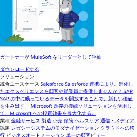
ガートナーが MuleSoft をリーダーとして評価
ダウンロードする
ソリューション
統合ユースケース
Salesforce
Salesforce 連携により、進化し
たエクスペリエンスを顧客や従業員に提供しませんか？
SAP
SAP の中に眠っているデータを開放することで、新しい価値
を生み出す。
Microsoft
既存の接続ソリューションを活用し
て、Microsoft への投資効果を最大化する。
業種
金融サービス
製造
小売
保険
ヘルスケア
通信・メディア
課題
レガシーシステムのモダナイゼーション
クラウドへの移
行
ビジネスオートメーション
単一の顧客ビュー