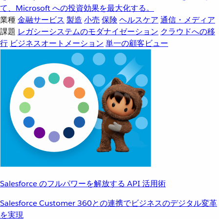
て、Microsoft への投資効果を最大化する。
業種
金融サービス
製造
小売
保険
ヘルスケア
通信・メディア
課題
レガシーシステムのモダナイゼーション
クラウドへの移
行
ビジネスオートメーション
単一の顧客ビュー
Salesforce のフルパワーを解放する API 活用術
Salesforce Customer 360との連携でビジネスのデジタル変革
を実現