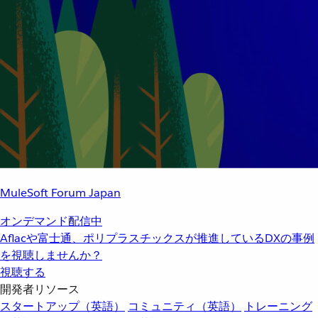
MuleSoft Forum Japan
オンデマンド配信中
Aflacや富士通、ポリプラスチックスが推進しているDXの事例
を視聴しませんか？
視聴する
開発者リソース
スタートアップ（英語）
コミュニティ（英語）
トレーニング