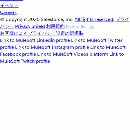
イベント
Careers
© Copyright 2025
Salesforce, Inc.
All rights reserved.
プライ
バシー
Privacy Shield
利用規約
Cookies Settings
お客様によるプライバシー設定の選択肢
Link to MuleSoft Linkedin profile
Link to MuleSoft Twitter
profile
Link to MuleSoft Instagram profile
Link to MuleSoft
Facebook profile
Link to MuleSoft Videos platform
Link to
MuleSoft Twitch profile