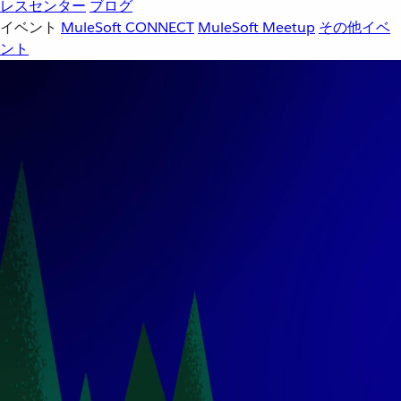
レスセンター
ブログ
イベント
MuleSoft CONNECT
MuleSoft Meetup
その他イベ
ント