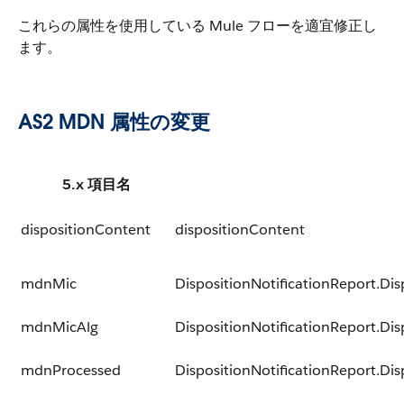
これらの属性を使用している Mule フローを適宜修正し
ます。
AS2 MDN 属性の変更
5.x 項目名
dispositionContent
dispositionContent
mdnMic
DispositionNotificationReport.Di
mdnMicAlg
DispositionNotificationReport.Di
mdnProcessed
DispositionNotificationReport.Dis