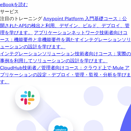
eBookを読む
サービス
注目のトレーニング
Anypoint Platform 入門
基礎コース：公
開されたAPIの検出と利用、デザイン、ビルド、デプロイ、管
理を学びます。
アプリケーションネットワーク
技術者向けコ
ース：機能要件と非機能要件を満たすインテグレーションソリ
ューションの設計を学びます。
インテグレーションソリューション
技術者向けコース：実際の
事例を利用してソリューションの設計を学びます。
CloudHub
技術者／管理者向けコース：クラウド上で Mule ア
プリケーションの設定・デプロイ・管理・監視・分析を学びま
す。