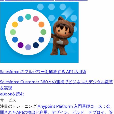
Salesforce のフルパワーを解放する API 活用術
Salesforce Customer 360との連携でビジネスのデジタル変革
を実現
eBookを読む
サービス
注目のトレーニング
Anypoint Platform 入門
基礎コース：公
開されたAPIの検出と利用、デザイン、ビルド、デプロイ、管