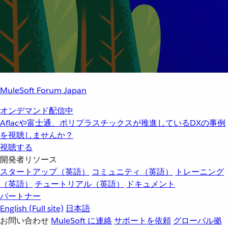
MuleSoft Forum Japan
オンデマンド配信中
Aflacや富士通、ポリプラスチックスが推進しているDXの事例
を視聴しませんか？
視聴する
開発者リソース
スタートアップ（英語）
コミュニティ（英語）
トレーニング
（英語）
チュートリアル（英語）
ドキュメント
パートナー
English
(Full site)
日本語
お問い合わせ
MuleSoft に連絡
サポートを依頼
グローバル拠