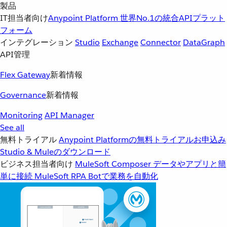
製品
IT担当者向け
Anypoint Platform
世界No.1の統合APIプラット
フォーム
インテグレーション
Studio
Exchange
Connector
DataGraph
API管理
Flex Gateway
新着情報
Governance
新着情報
Monitoring
API Manager
See all
無料トライアル
Anypoint Platformの無料トライアルお申込み
Studio & Muleのダウンロード
ビジネス担当者向け
MuleSoft Composer
データやアプリと簡
単に接続
MuleSoft RPA
Botで業務を自動化