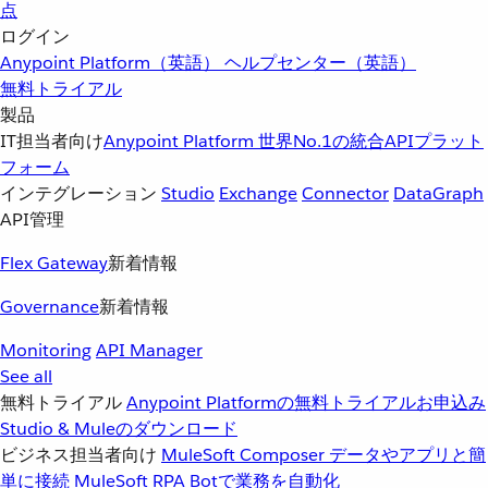
点
ログイン
Anypoint Platform（英語）
ヘルプセンター（英語）
無料トライアル
製品
IT担当者向け
Anypoint Platform
世界No.1の統合APIプラット
フォーム
インテグレーション
Studio
Exchange
Connector
DataGraph
API管理
Flex Gateway
新着情報
Governance
新着情報
Monitoring
API Manager
See all
無料トライアル
Anypoint Platformの無料トライアルお申込み
Studio & Muleのダウンロード
ビジネス担当者向け
MuleSoft Composer
データやアプリと簡
単に接続
MuleSoft RPA
Botで業務を自動化