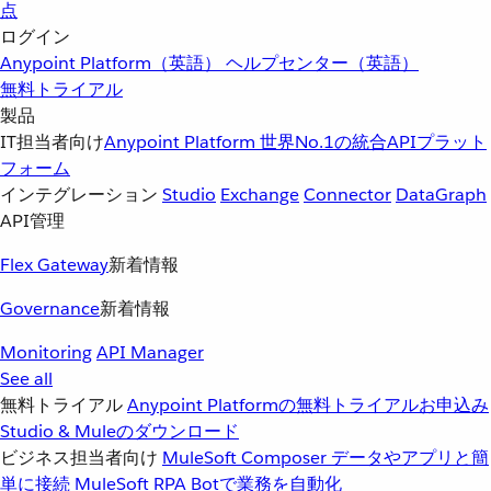
点
ログイン
Anypoint Platform（英語）
ヘルプセンター（英語）
無料トライアル
製品
IT担当者向け
Anypoint Platform
世界No.1の統合APIプラット
フォーム
インテグレーション
Studio
Exchange
Connector
DataGraph
API管理
Flex Gateway
新着情報
Governance
新着情報
Monitoring
API Manager
See all
無料トライアル
Anypoint Platformの無料トライアルお申込み
Studio & Muleのダウンロード
ビジネス担当者向け
MuleSoft Composer
データやアプリと簡
単に接続
MuleSoft RPA
Botで業務を自動化