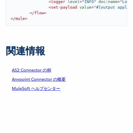
<
logger
level
=
"INFO"
doc:name
=
"Logg
<
set-payload
value
=
"#[output applic
</
flow
>
</
mule
>
関連情報
AS2 Connector の例
Anypoint Connector の概要
MuleSoft ヘルプセンター