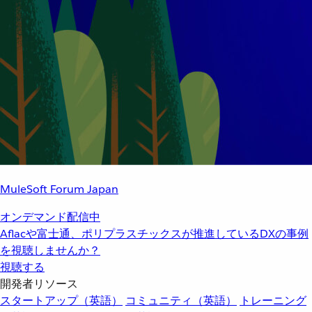
MuleSoft Forum Japan
オンデマンド配信中
Aflacや富士通、ポリプラスチックスが推進しているDXの事例
を視聴しませんか？
視聴する
開発者リソース
スタートアップ（英語）
コミュニティ（英語）
トレーニング