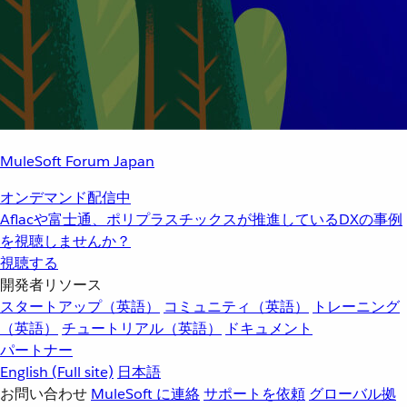
MuleSoft Forum Japan
オンデマンド配信中
Aflacや富士通、ポリプラスチックスが推進しているDXの事例
を視聴しませんか？
視聴する
開発者リソース
スタートアップ（英語）
コミュニティ（英語）
トレーニング
（英語）
チュートリアル（英語）
ドキュメント
パートナー
English
(Full site)
日本語
お問い合わせ
MuleSoft に連絡
サポートを依頼
グローバル拠