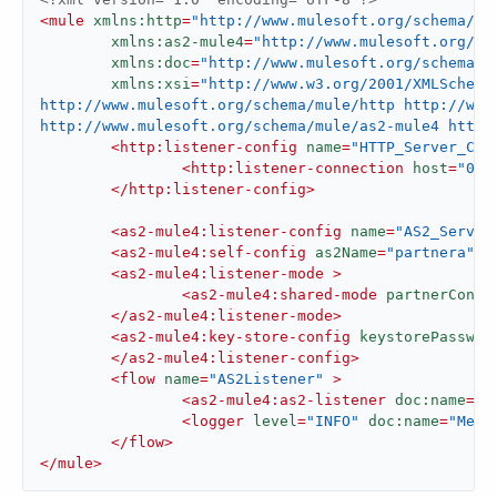
<
mule
xmlns:http
=
"http://www.mulesoft.org/schema/mu
xmlns:as2-mule4
=
"http://www.mulesoft.org/sc
xmlns:doc
=
"http://www.mulesoft.org/schema/m
xmlns:xsi
=
"http://www.w3.org/2001/XMLSchema
http://www.mulesoft.org/schema/mule/http http://www
http://www.mulesoft.org/schema/mule/as2-mule4 http:
<
http:listener-config
name
=
"HTTP_Server_Con
<
http:listener-connection
host
=
"0.0
</
http:listener-config
>
<
as2-mule4:listener-config
name
=
"AS2_Server
<
as2-mule4:self-config
as2Name
=
"partnera"
x
<
as2-mule4:listener-mode
 >
<
as2-mule4:shared-mode
partnerConfi
</
as2-mule4:listener-mode
>
<
as2-mule4:key-store-config
keystorePasswor
</
as2-mule4:listener-config
>
<
flow
name
=
"AS2Listener"
 >
<
as2-mule4:as2-listener
doc:name
=
"A
<
logger
level
=
"INFO"
doc:name
=
"Mess
</
flow
>
</
mule
>