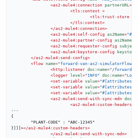
<
as2-mule4:connection
partnerURL
=
"#
<
tls:context
 >
<
tls:trust-store
in
</
tls:context
>
</
as2-mule4:connection
>
<
as2-mule4:self-config
as2Name
=
"#[v
<
as2-mule4:partner-config
as2Name
=
"
<
as2-mule4:requester-config
subject
<
as2-mule4:keystore-config
keystore
</
as2-mule4:send-config
>
<
flow
name
=
"forward-van-as2-simulatorFlow1"
<
http:listener
doc:name
=
"/forward-v
<
logger
level
=
"INFO"
doc:name
=
"Logg
<
set-variable
value
=
"#[attributes.h
<
set-variable
value
=
"#[attributes.h
<
set-variable
value
=
"#[attributes.h
<
as2-mule4:send-with-sync-mdn
doc:n
<
as2-mule4:custom-headers
 >
---

{

	"PLANT-CODE" : "ABC-12345"

}]]]>
</
as2-mule4:custom-headers
>
</
as2-mule4:send-with-sync-mdn
>