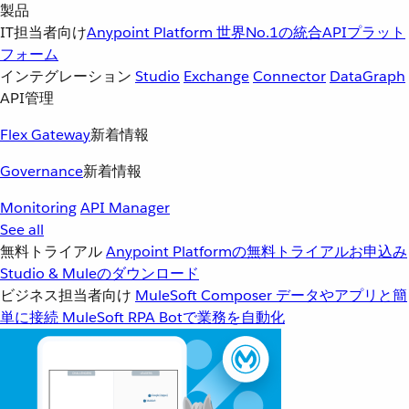
製品
IT担当者向け
Anypoint Platform
世界No.1の統合APIプラット
フォーム
インテグレーション
Studio
Exchange
Connector
DataGraph
API管理
Flex Gateway
新着情報
Governance
新着情報
Monitoring
API Manager
See all
無料トライアル
Anypoint Platformの無料トライアルお申込み
Studio & Muleのダウンロード
ビジネス担当者向け
MuleSoft Composer
データやアプリと簡
単に接続
MuleSoft RPA
Botで業務を自動化