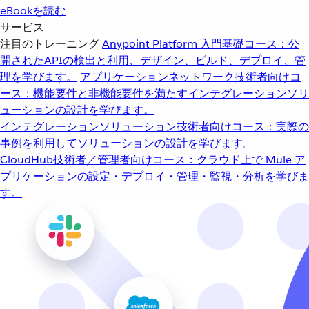
eBookを読む
サービス
注目のトレーニング
Anypoint Platform 入門
基礎コース：公
開されたAPIの検出と利用、デザイン、ビルド、デプロイ、管
理を学びます。
アプリケーションネットワーク
技術者向けコ
ース：機能要件と非機能要件を満たすインテグレーションソリ
ューションの設計を学びます。
インテグレーションソリューション
技術者向けコース：実際の
事例を利用してソリューションの設計を学びます。
CloudHub
技術者／管理者向けコース：クラウド上で Mule ア
プリケーションの設定・デプロイ・管理・監視・分析を学びま
す。