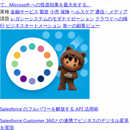
て、Microsoft への投資効果を最大化する。
業種
金融サービス
製造
小売
保険
ヘルスケア
通信・メディア
課題
レガシーシステムのモダナイゼーション
クラウドへの移
行
ビジネスオートメーション
単一の顧客ビュー
Salesforce のフルパワーを解放する API 活用術
Salesforce Customer 360との連携でビジネスのデジタル変革
を実現