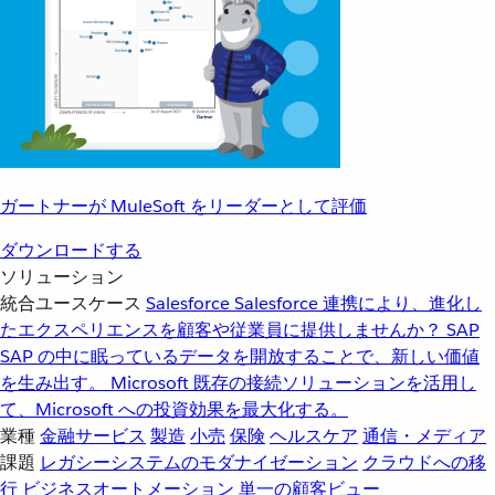
ガートナーが MuleSoft をリーダーとして評価
ダウンロードする
ソリューション
統合ユースケース
Salesforce
Salesforce 連携により、進化し
たエクスペリエンスを顧客や従業員に提供しませんか？
SAP
SAP の中に眠っているデータを開放することで、新しい価値
を生み出す。
Microsoft
既存の接続ソリューションを活用し
て、Microsoft への投資効果を最大化する。
業種
金融サービス
製造
小売
保険
ヘルスケア
通信・メディア
課題
レガシーシステムのモダナイゼーション
クラウドへの移
行
ビジネスオートメーション
単一の顧客ビュー