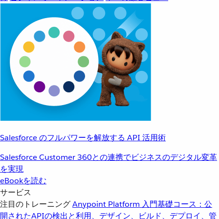
Salesforce のフルパワーを解放する API 活用術
Salesforce Customer 360との連携でビジネスのデジタル変革
を実現
eBookを読む
サービス
注目のトレーニング
Anypoint Platform 入門
基礎コース：公
開されたAPIの検出と利用、デザイン、ビルド、デプロイ、管