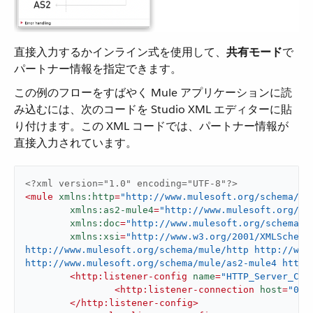
直接入力するかインライン式を使用して、​
共有モード
​で
パートナー情報を指定できます。
この例のフローをすばやく Mule アプリケーションに読
み込むには、次のコードを Studio XML エディターに貼
り付けます。この XML コードでは、パートナー情報が
直接入力されています。
<?xml version="1.0" encoding="UTF-8"?>
<
mule
xmlns:http
=
"http://www.mulesoft.org/schema/mu
xmlns:as2-mule4
=
"http://www.mulesoft.org/sc
xmlns:doc
=
"http://www.mulesoft.org/schema/m
xmlns:xsi
=
"http://www.w3.org/2001/XMLSchema
http://www.mulesoft.org/schema/mule/http http://www
http://www.mulesoft.org/schema/mule/as2-mule4 http:
<
http:listener-config
name
=
"HTTP_Server_Con
<
http:listener-connection
host
=
"0.0
</
http:listener-config
>