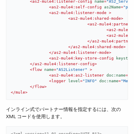
<
as2-mule4:listener-config
name
=
"AS2_Server
<
as2-mule4:self-config
as2Name
=
"par
<
as2-mule4:listener-mode
 >
<
as2-mule4:shared-mode
>
<
as2-mule4:partner-
<
as2-mule4:
<
as2-mule4:
</
as2-mule4:partner
</
as2-mule4:shared-mode
>
</
as2-mule4:listener-mode
>
<
as2-mule4:key-store-config
keystor
</
as2-mule4:listener-config
>
<
flow
name
=
"AS2Listener"
 >
<
as2-mule4:as2-listener
doc:name
=
"A
<
logger
level
=
"INFO"
doc:name
=
"Mess
</
flow
>
</
mule
>
インライン式でパートナー情報を指定するには、次の
XML コードを使用します。
<?xml version="1.0" encoding="UTF-8"?>