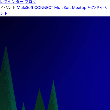
レスセンター
ブログ
イベント
MuleSoft CONNECT
MuleSoft Meetup
その他イベ
ント