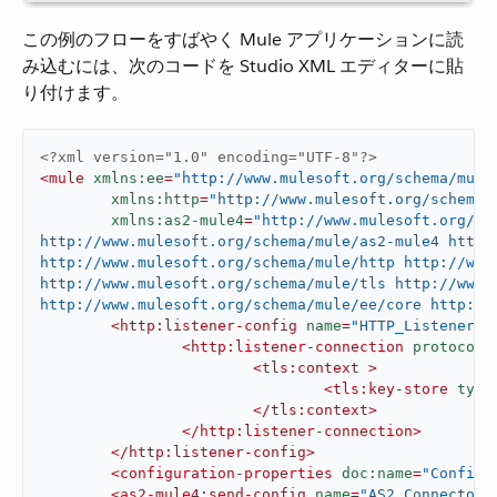
この例のフローをすばやく Mule アプリケーションに読
み込むには、次のコードを Studio XML エディターに貼
り付けます。
<?xml version="1.0" encoding="UTF-8"?>
<
mule
xmlns:ee
=
"http://www.mulesoft.org/schema/mule
xmlns:http
=
"http://www.mulesoft.org/schema/
xmlns:as2-mule4
=
"http://www.mulesoft.org/sc
http://www.mulesoft.org/schema/mule/as2-mule4 http:
http://www.mulesoft.org/schema/mule/http http://www.
http://www.mulesoft.org/schema/mule/tls http://www.m
http://www.mulesoft.org/schema/mule/ee/core http://
<
http:listener-config
name
=
"HTTP_Listener_c
<
http:listener-connection
protocol
=
<
tls:context
 >
<
tls:key-store
type
</
tls:context
>
</
http:listener-connection
>
</
http:listener-config
>
<
configuration-properties
doc:name
=
"Configu
<
as2-mule4:send-config
name
=
"AS2_Connector_