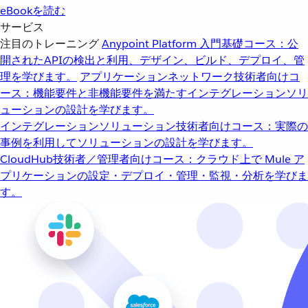
eBookを読む
サービス
注目のトレーニング
Anypoint Platform 入門
基礎コース：公
開されたAPIの検出と利用、デザイン、ビルド、デプロイ、管
理を学びます。
アプリケーションネットワーク
技術者向けコ
ース：機能要件と非機能要件を満たすインテグレーションソリ
ューションの設計を学びます。
インテグレーションソリューション
技術者向けコース：実際の
事例を利用してソリューションの設計を学びます。
CloudHub
技術者／管理者向けコース：クラウド上で Mule ア
プリケーションの設定・デプロイ・管理・監視・分析を学びま
す。