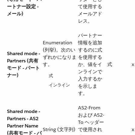
ートナー設定 -
て使用する
メール)
メールアド
レス。
パートナー
Enumeration
情報を追加
(列挙)。次のい
するのに式
Shared mode -
ずれかになりま
を使用する
Partners (共有
す。
か、値をイ
式
x
モード - パート
ンラインで
ナー)
式
入力するか
インライン
を示しま
す。
AS2-From
Shared mode -
および AS2-
Partners - AS2
To ヘッダー
Partner Name
String (文字列)
で使用され
x
(共有モード - パ