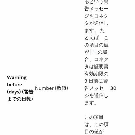
るという警
告メッセー
ジをコネク
タが送信し
ます。 た
とえば、こ
の項目の値
が ​
​ の場
3
合、コネク
タは証明書
有効期限の
Warning
3 日前に警
before
Number (数値)
告メッセー
30
(days) (警告
ジを送信し
までの日数)
ます。
この項目
は、この項
目の値が ​