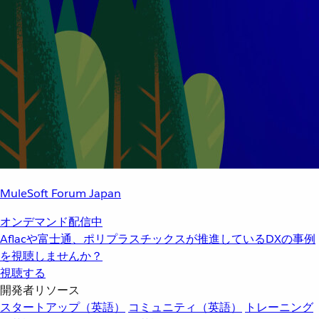
MuleSoft Forum Japan
オンデマンド配信中
Aflacや富士通、ポリプラスチックスが推進しているDXの事例
を視聴しませんか？
視聴する
開発者リソース
スタートアップ（英語）
コミュニティ（英語）
トレーニング