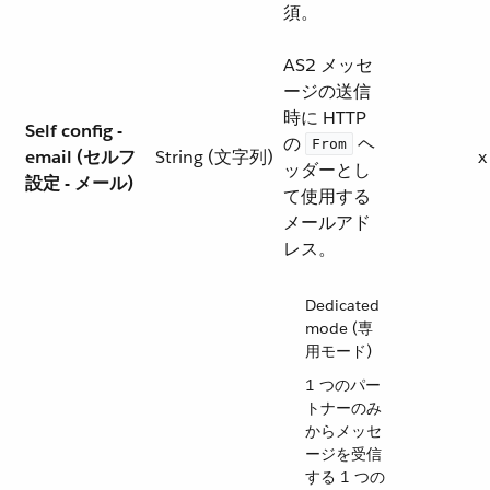
須。
AS2 メッセ
ージの送信
時に HTTP
Self config -
の ​
​ ヘ
From
email (セルフ
String (文字列)
x
ッダーとし
設定 - メール)
て使用する
メールアド
レス。
Dedicated
mode (専
用モード)
1 つのパー
トナーのみ
からメッセ
ージを受信
する 1 つの