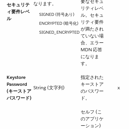
要なセキュ
なります。
セキュリテ
リティレベ
ィ要件レベ
SIGNED (符号あり)
ル。セキュ
ル
リティ要件
ENCRYPTED (暗号化)
が満たされ
SIGNED_ENCRYPTED​
ていない場
合、エラー
MDN 応答
になりま
す。
Keystore
指定された
Password
キーストア
String (文字列)
x
(キーストア
のパスワー
パスワード)
ド。
セルフ (こ
のアプリケ
ーション)