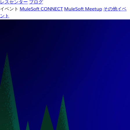
レスセンター
ブログ
イベント
MuleSoft CONNECT
MuleSoft Meetup
その他イベ
ント