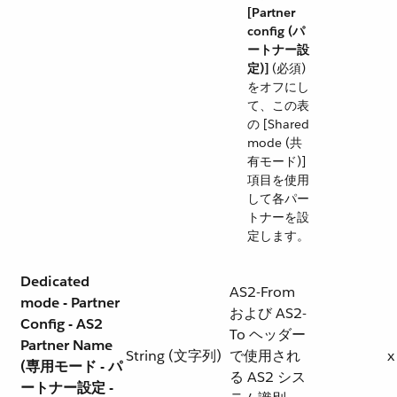
[Partner
config (パ
ートナー設
定)]
​ (必須)
をオフにし
て、この表
の [Shared
mode (共
有モード)]
項目を使用
して各パー
トナーを設
定します。
Dedicated
AS2-From
mode - Partner
および AS2-
Config - AS2
To ヘッダー
Partner Name
String (文字列)
で使用され
x
(専用モード - パ
る AS2 シス
ートナー設定 -