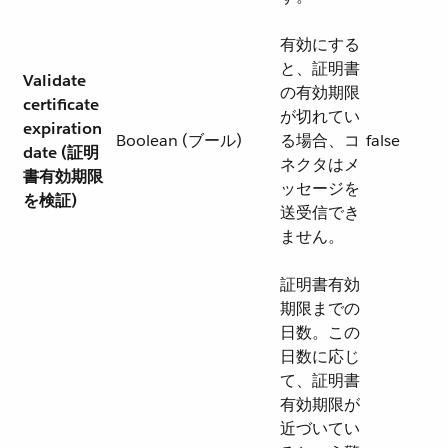
有効にする
と、証明書
Validate
の有効期限
certificate
が切れてい
expiration
Boolean (ブール)
る場合、コ
false
date (証明
ネクタはメ
書有効期限
ッセージを
を検証)
送受信でき
ません。
証明書有効
期限までの
日数。この
日数に応じ
て、証明書
有効期限が
近づいてい