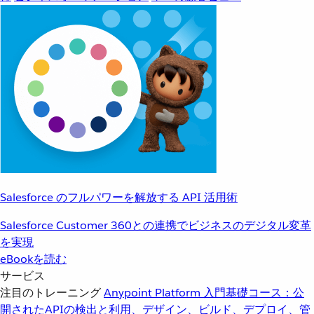
Salesforce のフルパワーを解放する API 活用術
Salesforce Customer 360との連携でビジネスのデジタル変革
を実現
eBookを読む
サービス
注目のトレーニング
Anypoint Platform 入門
基礎コース：公
開されたAPIの検出と利用、デザイン、ビルド、デプロイ、管