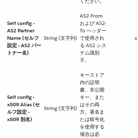
ください。
AS2-From
Self config -
および AS2-
AS2 Partner
To ヘッダー
Name (セルフ
String (文字列)
で使用され
x
設定 - AS2 パー
る AS2 シス
トナー名)
テム識別
子。
キーストア
内の証明
書、非公開
Self config -
キー、また
x509 Alias (セ
はその両
String (文字列)
ルフ設定 -
方。署名ま
x509 別名)
たは暗号化
を使用する
場合は必