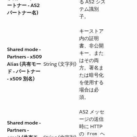
る AS2 シス
ートナー - AS2
テム識別
パートナー名)
子。
キーストア
内の証明
書、非公開
Shared mode -
キー、また
Partners - x509
はその両
Alias (共有モー
String (文字列)
方。署名ま
ド - パートナー
たは暗号化
- x509 別名)
を使用する
場合は必
須。
AS2 メッセ
ージの送信
Shared mode -
時に HTTP
Partners -
の ​
​ ヘ
From