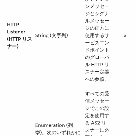
ンメッセー
ジとシグナ
ルメッセー
HTTP
ジの両方に
Listener
String (文字列)
使用するサ
x
(HTTP リス
ービスエン
ナー)
ドポイント
のグローバ
ル HTTP リ
スナー定義
への参照。
すべての受
信メッセー
ジでこの設
定を使用す
る AS2 リ
Enumeration (列
スナーに必
挙)。次のいずれかに