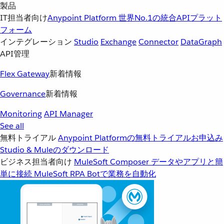
製品
IT担当者向け
Anypoint Platform
世界No.1の統合APIプラット
フォーム
インテグレーション
Studio
Exchange
Connector
DataGraph
API管理
Flex Gateway
新着情報
Governance
新着情報
Monitoring
API Manager
See all
無料トライアル
Anypoint Platformの無料トライアルお申込み
Studio & Muleのダウンロード
ビジネス担当者向け
MuleSoft Composer
データやアプリと簡
単に接続
MuleSoft RPA
Botで業務を自動化