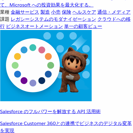
て、Microsoft への投資効果を最大化する。
業種
金融サービス
製造
小売
保険
ヘルスケア
通信・メディア
課題
レガシーシステムのモダナイゼーション
クラウドへの移
行
ビジネスオートメーション
単一の顧客ビュー
Salesforce のフルパワーを解放する API 活用術
Salesforce Customer 360との連携でビジネスのデジタル変革
を実現