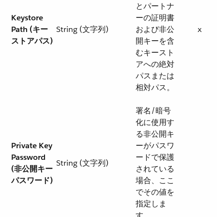
とパートナ
Keystore
ーの証明書
Path (キー
String (文字列)
および非公
x
ストアパス)
開キーを含
むキースト
アへの絶対
パスまたは
相対パス。
署名/暗号
化に使用す
る非公開キ
Private Key
ーがパスワ
Password
ードで保護
String (文字列)
(非公開キー
されている
パスワード)
場合、ここ
でその値を
指定しま
す。