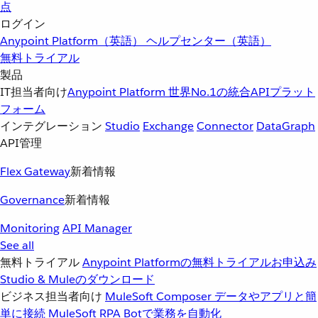
点
ログイン
Anypoint Platform（英語）
ヘルプセンター（英語）
無料トライアル
製品
IT担当者向け
Anypoint Platform
世界No.1の統合APIプラット
フォーム
インテグレーション
Studio
Exchange
Connector
DataGraph
API管理
Flex Gateway
新着情報
Governance
新着情報
Monitoring
API Manager
See all
無料トライアル
Anypoint Platformの無料トライアルお申込み
Studio & Muleのダウンロード
ビジネス担当者向け
MuleSoft Composer
データやアプリと簡
単に接続
MuleSoft RPA
Botで業務を自動化