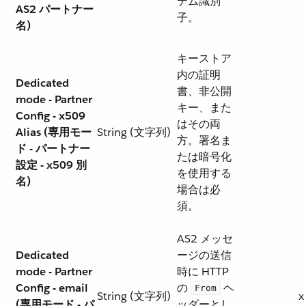
テム識別
AS2 パートナー
子。
名)
キーストア
内の証明
Dedicated
書、非公開
mode - Partner
キー、また
Config - x509
はその両
Alias (専用モー
String (文字列)
方。署名ま
ド - パートナー
たは暗号化
設定 - x509 別
を使用する
名)
場合は必
須。
AS2 メッセ
Dedicated
ージの送信
mode - Partner
時に HTTP
Config - email
の ​
​ ヘ
From
String (文字列)
x
(専用モード - パ
ッダーとし