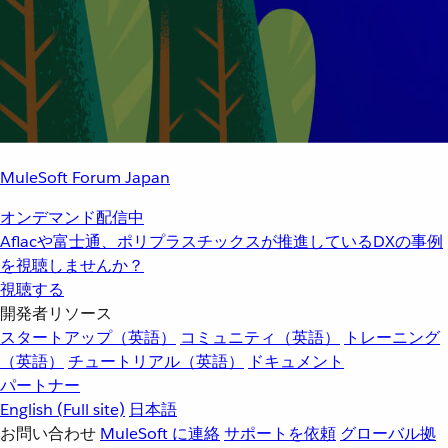
MuleSoft Forum Japan
オンデマンド配信中
Aflacや富士通、ポリプラスチックスが推進しているDXの事例
を視聴しませんか？
視聴する
開発者リソース
スタートアップ（英語）
コミュニティ（英語）
トレーニング
（英語）
チュートリアル（英語）
ドキュメント
パートナー
English
(Full site)
日本語
お問い合わせ
MuleSoft に連絡
サポートを依頼
グローバル拠