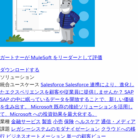
ガートナーが MuleSoft をリーダーとして評価
ダウンロードする
ソリューション
統合ユースケース
Salesforce
Salesforce 連携により、進化し
たエクスペリエンスを顧客や従業員に提供しませんか？
SAP
SAP の中に眠っているデータを開放することで、新しい価値
を生み出す。
Microsoft
既存の接続ソリューションを活用し
て、Microsoft への投資効果を最大化する。
業種
金融サービス
製造
小売
保険
ヘルスケア
通信・メディア
課題
レガシーシステムのモダナイゼーション
クラウドへの移
行
ビジネスオートメーション
単一の顧客ビュー