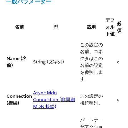
一般パラメーター
デフ
必
名前
型
説明
ォル
須
ト値
この設定の
名前。コネ
Name (名
クタはこの
String (文字列)
x
前)
名前の設定
を参照しま
す。
Async Mdn
Connection
この設定の
Connection (非同期
x
(接続)
接続種別。
MDN 接続)
パートナー
がアクショ