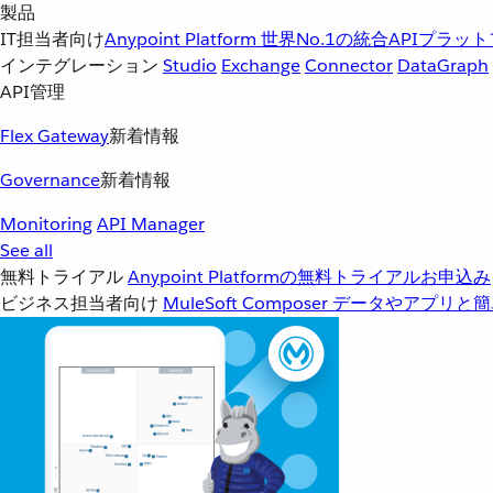
製品
IT担当者向け
Anypoint Platform
世界No.1の統合APIプラッ
インテグレーション
Studio
Exchange
Connector
DataGraph
API管理
Flex Gateway
新着情報
Governance
新着情報
Monitoring
API Manager
See all
無料トライアル
Anypoint Platformの無料トライアルお申込み
ビジネス担当者向け
MuleSoft Composer
データやアプリと簡