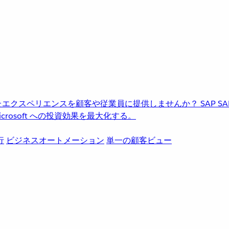
進化したエクスペリエンスを顧客や従業員に提供しませんか？
SAP
S
rosoft への投資効果を最大化する。
行
ビジネスオートメーション
単一の顧客ビュー