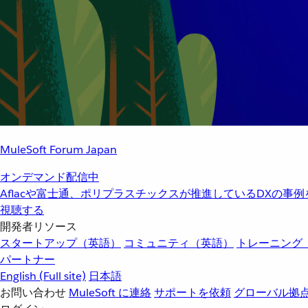
MuleSoft Forum Japan
オンデマンド配信中
Aflacや富士通、ポリプラスチックスが推進しているDXの事
視聴する
開発者リソース
スタートアップ（英語）
コミュニティ（英語）
トレーニング
パートナー
English
(Full site)
日本語
お問い合わせ
MuleSoft に連絡
サポートを依頼
グローバル拠