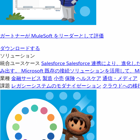
ガートナーが MuleSoft をリーダーとして評価
ダウンロードする
ソリューション
統合ユースケース
Salesforce
Salesforce 連携により、
み出す。
Microsoft
既存の接続ソリューションを活用して、Mic
業種
金融サービス
製造
小売
保険
ヘルスケア
通信・メディア
課題
レガシーシステムのモダナイゼーション
クラウドへの移