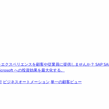
進化したエクスペリエンスを顧客や従業員に提供しませんか？
SAP
S
rosoft への投資効果を最大化する。
行
ビジネスオートメーション
単一の顧客ビュー