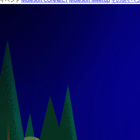
イベント
MuleSoft CONNECT
MuleSoft Meetup
その他イベ