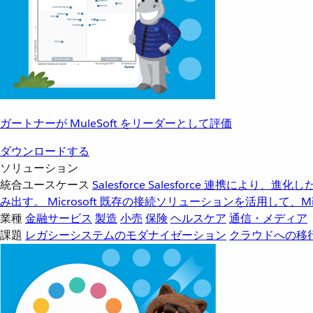
ガートナーが MuleSoft をリーダーとして評価
ダウンロードする
ソリューション
統合ユースケース
Salesforce
Salesforce 連携により、
み出す。
Microsoft
既存の接続ソリューションを活用して、Mic
業種
金融サービス
製造
小売
保険
ヘルスケア
通信・メディア
課題
レガシーシステムのモダナイゼーション
クラウドへの移