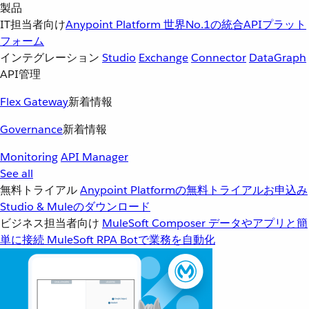
製品
IT担当者向け
Anypoint Platform
世界No.1の統合APIプラット
フォーム
インテグレーション
Studio
Exchange
Connector
DataGraph
API管理
Flex Gateway
新着情報
Governance
新着情報
Monitoring
API Manager
See all
無料トライアル
Anypoint Platformの無料トライアルお申込み
Studio & Muleのダウンロード
ビジネス担当者向け
MuleSoft Composer
データやアプリと簡
単に接続
MuleSoft RPA
Botで業務を自動化