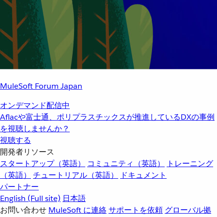
MuleSoft Forum Japan
オンデマンド配信中
Aflacや富士通、ポリプラスチックスが推進しているDXの事例
を視聴しませんか？
視聴する
開発者リソース
スタートアップ（英語）
コミュニティ（英語）
トレーニング
（英語）
チュートリアル（英語）
ドキュメント
パートナー
English
(Full site)
日本語
お問い合わせ
MuleSoft に連絡
サポートを依頼
グローバル拠