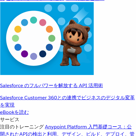
Salesforce のフルパワーを解放する API 活用術
Salesforce Customer 360との連携でビジネスのデジタル変革
を実現
eBookを読む
サービス
注目のトレーニング
Anypoint Platform 入門
基礎コース：公
開されたAPIの検出と利用、デザイン、ビルド、デプロイ、管