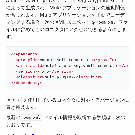
Apache Maven ​
​ ファイルは Anypoint Studio
pom.xml
によって生成され、Mule アプリケーションの連動関係
が含まれます。Mule アプリケーションを手動でコーデ
ィングする場合、次の XML スニペットを ​
​ ファ
pom.xml
イルに含めてこのコネクタにアクセスできるようにしま
す。
<
dependency
>
<
groupId
>
com.mulesoft.connectors
</
groupId
>
<
artifactId
>
mule4-azure-key-vault-connector
</
arti
<
version
>
x.x.x
</
version
>
<
classifier
>
mule-plugin
</
classifier
>
</
dependency
>
​ を使用しているコネクタに対応するバージョンに
x.x.x
置き換えます。
最新の ​
​ ファイル情報を取得する手順は、次の
pom.xml
とおりです。