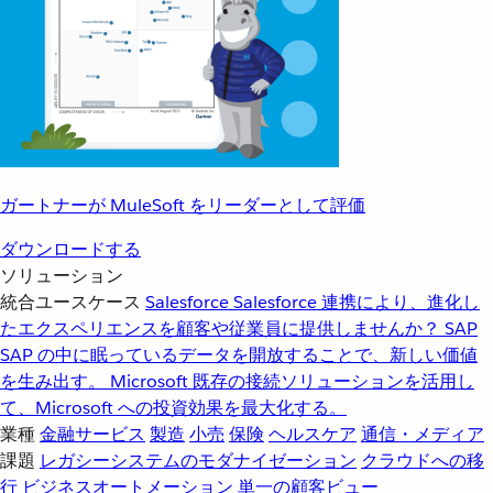
ガートナーが MuleSoft をリーダーとして評価
ダウンロードする
ソリューション
統合ユースケース
Salesforce
Salesforce 連携により、進化し
たエクスペリエンスを顧客や従業員に提供しませんか？
SAP
SAP の中に眠っているデータを開放することで、新しい価値
を生み出す。
Microsoft
既存の接続ソリューションを活用し
て、Microsoft への投資効果を最大化する。
業種
金融サービス
製造
小売
保険
ヘルスケア
通信・メディア
課題
レガシーシステムのモダナイゼーション
クラウドへの移
行
ビジネスオートメーション
単一の顧客ビュー