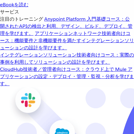
eBookを読む
サービス
注目のトレーニング
Anypoint Platform 入門
基礎コース：公
開されたAPIの検出と利用、デザイン、ビルド、デプロイ、管
理を学びます。
アプリケーションネットワーク
技術者向けコ
ース：機能要件と非機能要件を満たすインテグレーションソリ
ューションの設計を学びます。
インテグレーションソリューション
技術者向けコース：実際の
事例を利用してソリューションの設計を学びます。
CloudHub
技術者／管理者向けコース：クラウド上で Mule ア
プリケーションの設定・デプロイ・管理・監視・分析を学びま
す。