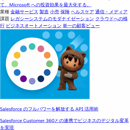
て、Microsoft への投資効果を最大化する。
業種
金融サービス
製造
小売
保険
ヘルスケア
通信・メディア
課題
レガシーシステムのモダナイゼーション
クラウドへの移
行
ビジネスオートメーション
単一の顧客ビュー
Salesforce のフルパワーを解放する API 活用術
Salesforce Customer 360との連携でビジネスのデジタル変革
を実現