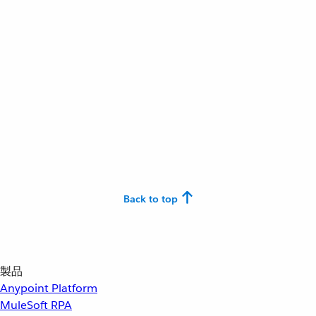
Back to top
製品
Anypoint Platform
MuleSoft RPA