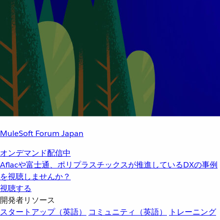
MuleSoft Forum Japan
オンデマンド配信中
Aflacや富士通、ポリプラスチックスが推進しているDXの事例
を視聴しませんか？
視聴する
開発者リソース
スタートアップ（英語）
コミュニティ（英語）
トレーニング