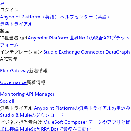
点
ログイン
Anypoint Platform（英語）
ヘルプセンター（英語）
無料トライアル
製品
IT担当者向け
Anypoint Platform
世界No.1の統合APIプラット
フォーム
インテグレーション
Studio
Exchange
Connector
DataGraph
API管理
Flex Gateway
新着情報
Governance
新着情報
Monitoring
API Manager
See all
無料トライアル
Anypoint Platformの無料トライアルお申込み
Studio & Muleのダウンロード
ビジネス担当者向け
MuleSoft Composer
データやアプリと簡
単に接続
MuleSoft RPA
Botで業務を自動化