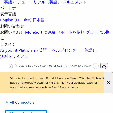
（英語）
チュートリアル（英語）
ドキュメント
パートナー
表示言語
English
(Full site)
日本語
お問い合わせ
お問い合わせ
MuleSoft に連絡
サポートを依頼
グローバル拠
点
ログイン
Anypoint Platform（英語）
ヘルプセンター（英語）
無料トライアル
Azure Key Vault Connector
(1.1)
Azure Key Vault Connector
Standard support for Java 8 and 11 ends in March 2025 for Mule 4.8
Edge and February 2026 for 4.6 LTS. Plan your upgrade path for
apps that are running on Java 8 or 11 accordingly.
All Connectors