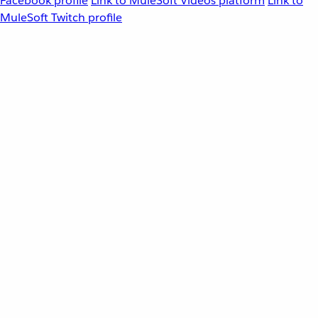
Facebook profile
Link to MuleSoft Videos platform
Link to
MuleSoft Twitch profile