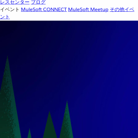
レスセンター
ブログ
イベント
MuleSoft CONNECT
MuleSoft Meetup
その他イベ
ント