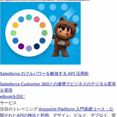
Salesforce のフルパワーを解放する API 活用術
Salesforce Customer 360との連携でビジネスのデジタル変革
を実現
eBookを読む
サービス
注目のトレーニング
Anypoint Platform 入門
基礎コース：公
開されたAPIの検出と利用、デザイン、ビルド、デプロイ、管