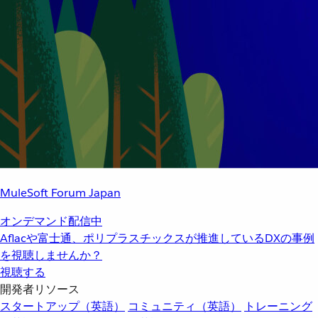
MuleSoft Forum Japan
オンデマンド配信中
Aflacや富士通、ポリプラスチックスが推進しているDXの事例
を視聴しませんか？
視聴する
開発者リソース
スタートアップ（英語）
コミュニティ（英語）
トレーニング