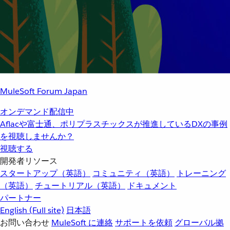
MuleSoft Forum Japan
オンデマンド配信中
Aflacや富士通、ポリプラスチックスが推進しているDXの事例
を視聴しませんか？
視聴する
開発者リソース
スタートアップ（英語）
コミュニティ（英語）
トレーニング
（英語）
チュートリアル（英語）
ドキュメント
パートナー
English
(Full site)
日本語
お問い合わせ
MuleSoft に連絡
サポートを依頼
グローバル拠