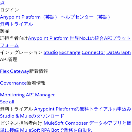
点
ログイン
Anypoint Platform（英語）
ヘルプセンター（英語）
無料トライアル
製品
IT担当者向け
Anypoint Platform
世界No.1の統合APIプラット
フォーム
インテグレーション
Studio
Exchange
Connector
DataGraph
API管理
Flex Gateway
新着情報
Governance
新着情報
Monitoring
API Manager
See all
無料トライアル
Anypoint Platformの無料トライアルお申込み
Studio & Muleのダウンロード
ビジネス担当者向け
MuleSoft Composer
データやアプリと簡
単に接続
MuleSoft RPA
Botで業務を自動化