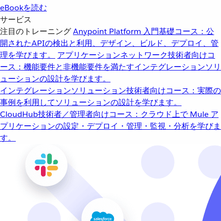
eBookを読む
サービス
注目のトレーニング
Anypoint Platform 入門
基礎コース：公
開されたAPIの検出と利用、デザイン、ビルド、デプロイ、管
理を学びます。
アプリケーションネットワーク
技術者向けコ
ース：機能要件と非機能要件を満たすインテグレーションソリ
ューションの設計を学びます。
インテグレーションソリューション
技術者向けコース：実際の
事例を利用してソリューションの設計を学びます。
CloudHub
技術者／管理者向けコース：クラウド上で Mule ア
プリケーションの設定・デプロイ・管理・監視・分析を学びま
す。