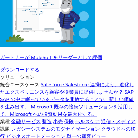
ガートナーが MuleSoft をリーダーとして評価
ダウンロードする
ソリューション
統合ユースケース
Salesforce
Salesforce 連携により、進化し
たエクスペリエンスを顧客や従業員に提供しませんか？
SAP
SAP の中に眠っているデータを開放することで、新しい価値
を生み出す。
Microsoft
既存の接続ソリューションを活用し
て、Microsoft への投資効果を最大化する。
業種
金融サービス
製造
小売
保険
ヘルスケア
通信・メディア
課題
レガシーシステムのモダナイゼーション
クラウドへの移
行
ビジネスオートメーション
単一の顧客ビュー