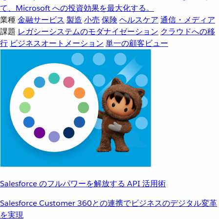
て、Microsoft への投資効果を最大化する。
業種
金融サービス
製造
小売
保険
ヘルスケア
通信・メディア
課題
レガシーシステムのモダナイゼーション
クラウドへの移
行
ビジネスオートメーション
単一の顧客ビュー
Salesforce のフルパワーを解放する API 活用術
Salesforce Customer 360との連携でビジネスのデジタル変革
を実現