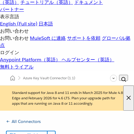
（英語）
チュートリアル（英語）
ドキュメント
パートナー
表示言語
English
(Full site)
日本語
お問い合わせ
お問い合わせ
MuleSoft に連絡
サポートを依頼
グローバル拠
点
ログイン
Anypoint Platform（英語）
ヘルプセンター（英語）
無料トライアル
Azure Key Vault Connector
(1.1)
Standard support for Java 8 and 11 ends in March 2025 for Mule 4.8
Edge and February 2026 for 4.6 LTS. Plan your upgrade path for
apps that are running on Java 8 or 11 accordingly.
All Connectors