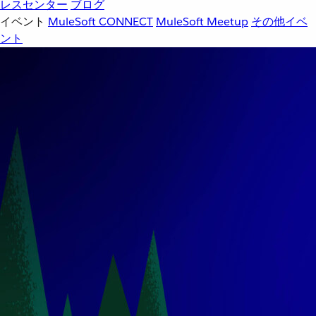
レスセンター
ブログ
イベント
MuleSoft CONNECT
MuleSoft Meetup
その他イベ
ント