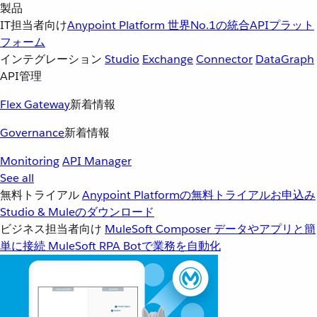
製品
IT担当者向け
Anypoint Platform
世界No.1の統合APIプラット
フォーム
インテグレーション
Studio
Exchange
Connector
DataGraph
API管理
Flex Gateway
新着情報
Governance
新着情報
Monitoring
API Manager
See all
無料トライアル
Anypoint Platformの無料トライアルお申込み
Studio & Muleのダウンロード
ビジネス担当者向け
MuleSoft Composer
データやアプリと簡
単に接続
MuleSoft RPA
Botで業務を自動化