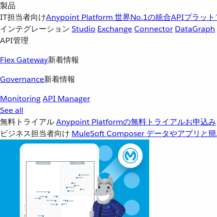
製品
IT担当者向け
Anypoint Platform
世界No.1の統合APIプラッ
インテグレーション
Studio
Exchange
Connector
DataGraph
API管理
Flex Gateway
新着情報
Governance
新着情報
Monitoring
API Manager
See all
無料トライアル
Anypoint Platformの無料トライアルお申込み
ビジネス担当者向け
MuleSoft Composer
データやアプリと簡