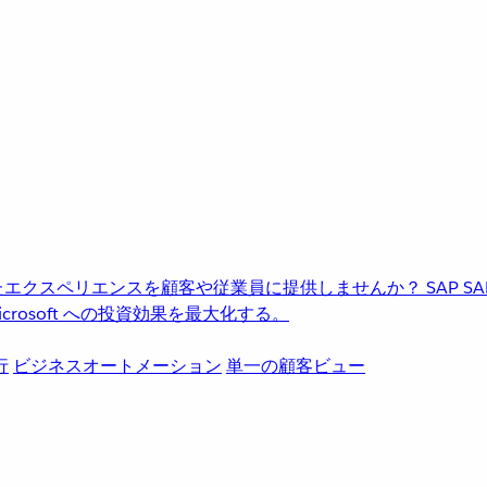
進化したエクスペリエンスを顧客や従業員に提供しませんか？
SAP
S
rosoft への投資効果を最大化する。
行
ビジネスオートメーション
単一の顧客ビュー