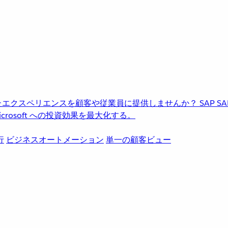
進化したエクスペリエンスを顧客や従業員に提供しませんか？
SAP
S
rosoft への投資効果を最大化する。
行
ビジネスオートメーション
単一の顧客ビュー