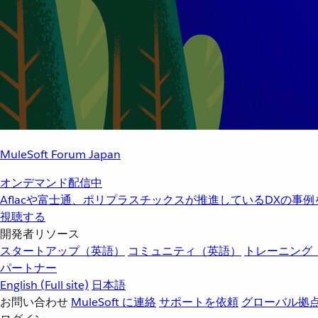
MuleSoft Forum Japan
オンデマンド配信中
Aflacや富士通、ポリプラスチックスが推進しているDXの事
視聴する
開発者リソース
スタートアップ（英語）
コミュニティ（英語）
トレーニング
パートナー
English
(Full site)
日本語
お問い合わせ
MuleSoft に連絡
サポートを依頼
グローバル拠