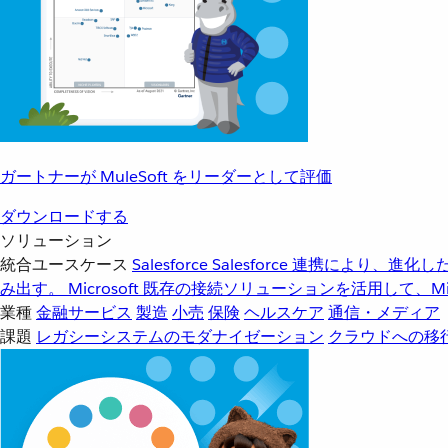
ガートナーが MuleSoft をリーダーとして評価
ダウンロードする
ソリューション
統合ユースケース
Salesforce
Salesforce 連携により、
み出す。
Microsoft
既存の接続ソリューションを活用して、Mic
業種
金融サービス
製造
小売
保険
ヘルスケア
通信・メディア
課題
レガシーシステムのモダナイゼーション
クラウドへの移