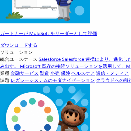
ガートナーが MuleSoft をリーダーとして評価
ダウンロードする
ソリューション
統合ユースケース
Salesforce
Salesforce 連携により、
み出す。
Microsoft
既存の接続ソリューションを活用して、Mic
業種
金融サービス
製造
小売
保険
ヘルスケア
通信・メディア
課題
レガシーシステムのモダナイゼーション
クラウドへの移