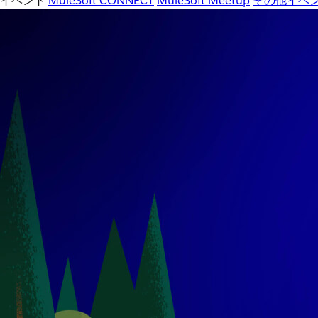
イベント
MuleSoft CONNECT
MuleSoft Meetup
その他イベ