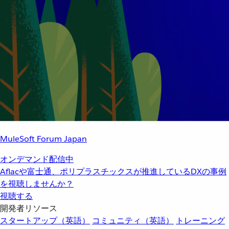
MuleSoft Forum Japan
オンデマンド配信中
Aflacや富士通、ポリプラスチックスが推進しているDXの事例
を視聴しませんか？
視聴する
開発者リソース
スタートアップ（英語）
コミュニティ（英語）
トレーニング