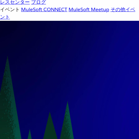
レスセンター
ブログ
イベント
MuleSoft CONNECT
MuleSoft Meetup
その他イベ
ント