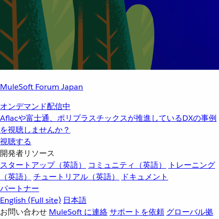
MuleSoft Forum Japan
オンデマンド配信中
Aflacや富士通、ポリプラスチックスが推進しているDXの事例
を視聴しませんか？
視聴する
開発者リソース
スタートアップ（英語）
コミュニティ（英語）
トレーニング
（英語）
チュートリアル（英語）
ドキュメント
パートナー
English
(Full site)
日本語
お問い合わせ
MuleSoft に連絡
サポートを依頼
グローバル拠