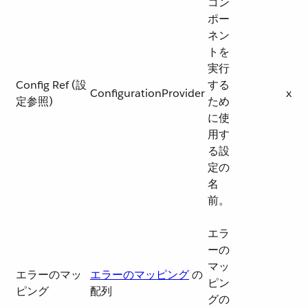
コン
ポー
ネン
トを
実行
Config Ref (設
する
ConfigurationProvider
x
定参照)
ため
に使
用す
る設
定の
名
前。
エラ
ーの
マッ
エラーのマッ
エラーのマッピング
​ の
ピン
ピング
配列
グの