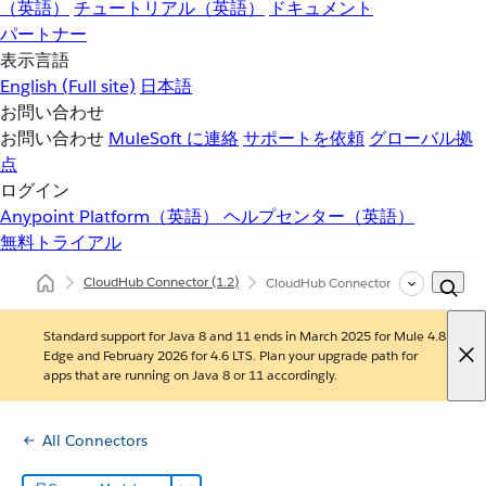
（英語）
チュートリアル（英語）
ドキュメント
パートナー
表示言語
English
(Full site)
日本語
お問い合わせ
お問い合わせ
MuleSoft に連絡
サポートを依頼
グローバル拠
点
ログイン
Anypoint Platform（英語）
ヘルプセンター（英語）
無料トライアル
CloudHub Connector
(1.2)
CloudHub Connector リファレンス
Standard support for Java 8 and 11 ends in March 2025 for Mule 4.8
Edge and February 2026 for 4.6 LTS. Plan your upgrade path for
apps that are running on Java 8 or 11 accordingly.
All Connectors