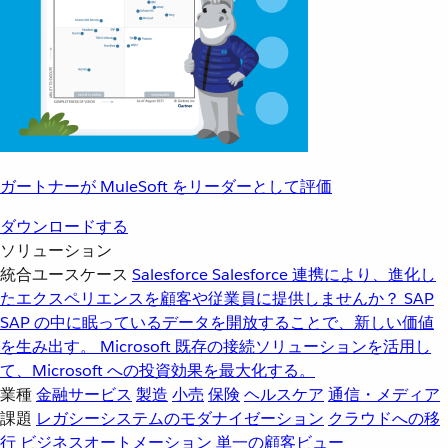
ガートナーが MuleSoft をリーダーとして評価
ダウンロードする
ソリューション
統合ユースケース
Salesforce
Salesforce 連携により、進化し
たエクスペリエンスを顧客や従業員に提供しませんか？
SAP
SAP の中に眠っているデータを開放することで、新しい価値
を生み出す。
Microsoft
既存の接続ソリューションを活用し
て、Microsoft への投資効果を最大化する。
業種
金融サービス
製造
小売
保険
ヘルスケア
通信・メディア
課題
レガシーシステムのモダナイゼーション
クラウドへの移
行
ビジネスオートメーション
単一の顧客ビュー