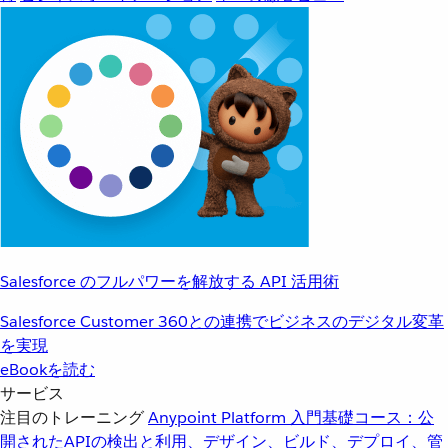
Salesforce のフルパワーを解放する API 活用術
Salesforce Customer 360との連携でビジネスのデジタル変革
を実現
eBookを読む
サービス
注目のトレーニング
Anypoint Platform 入門
基礎コース：公
開されたAPIの検出と利用、デザイン、ビルド、デプロイ、管