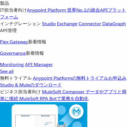
製品
IT担当者向け
Anypoint Platform
世界No.1の統合APIプラット
フォーム
インテグレーション
Studio
Exchange
Connector
DataGraph
API管理
Flex Gateway
新着情報
Governance
新着情報
Monitoring
API Manager
See all
無料トライアル
Anypoint Platformの無料トライアルお申込み
Studio & Muleのダウンロード
ビジネス担当者向け
MuleSoft Composer
データやアプリと簡
単に接続
MuleSoft RPA
Botで業務を自動化