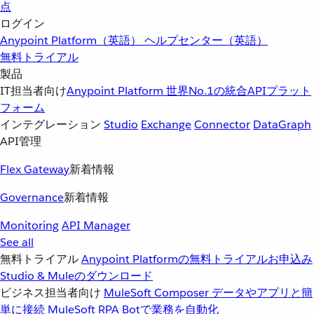
点
ログイン
Anypoint Platform（英語）
ヘルプセンター（英語）
無料トライアル
製品
IT担当者向け
Anypoint Platform
世界No.1の統合APIプラット
フォーム
インテグレーション
Studio
Exchange
Connector
DataGraph
API管理
Flex Gateway
新着情報
Governance
新着情報
Monitoring
API Manager
See all
無料トライアル
Anypoint Platformの無料トライアルお申込み
Studio & Muleのダウンロード
ビジネス担当者向け
MuleSoft Composer
データやアプリと簡
単に接続
MuleSoft RPA
Botで業務を自動化