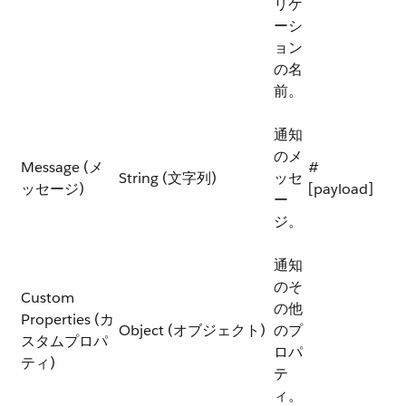
リケ
ーシ
ョン
の名
前。
通知
のメ
Message (メ
#
String (文字列)
ッセ
ッセージ)
[payload]
ー
ジ。
通知
のそ
Custom
の他
Properties (カ
Object (オブジェクト)
のプ
スタムプロパ
ロパ
ティ)
テ
ィ。