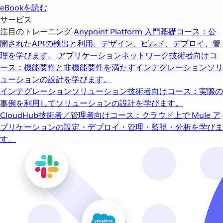
eBookを読む
サービス
注目のトレーニング
Anypoint Platform 入門
基礎コース：公
開されたAPIの検出と利用、デザイン、ビルド、デプロイ、管
理を学びます。
アプリケーションネットワーク
技術者向けコ
ース：機能要件と非機能要件を満たすインテグレーションソリ
ューションの設計を学びます。
インテグレーションソリューション
技術者向けコース：実際の
事例を利用してソリューションの設計を学びます。
CloudHub
技術者／管理者向けコース：クラウド上で Mule ア
プリケーションの設定・デプロイ・管理・監視・分析を学びま
す。