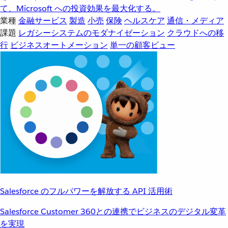
て、Microsoft への投資効果を最大化する。
業種
金融サービス
製造
小売
保険
ヘルスケア
通信・メディア
課題
レガシーシステムのモダナイゼーション
クラウドへの移
行
ビジネスオートメーション
単一の顧客ビュー
Salesforce のフルパワーを解放する API 活用術
Salesforce Customer 360との連携でビジネスのデジタル変革
を実現