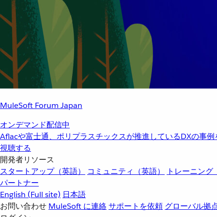
MuleSoft Forum Japan
オンデマンド配信中
Aflacや富士通、ポリプラスチックスが推進しているDXの事
視聴する
開発者リソース
スタートアップ（英語）
コミュニティ（英語）
トレーニング
パートナー
English
(Full site)
日本語
お問い合わせ
MuleSoft に連絡
サポートを依頼
グローバル拠