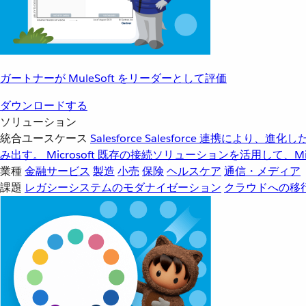
ガートナーが MuleSoft をリーダーとして評価
ダウンロードする
ソリューション
統合ユースケース
Salesforce
Salesforce 連携により、
み出す。
Microsoft
既存の接続ソリューションを活用して、Mic
業種
金融サービス
製造
小売
保険
ヘルスケア
通信・メディア
課題
レガシーシステムのモダナイゼーション
クラウドへの移