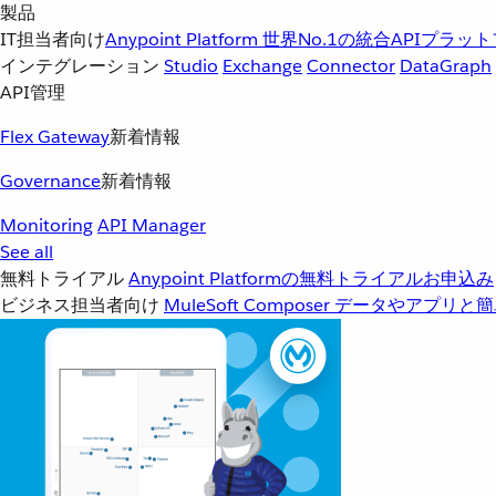
製品
IT担当者向け
Anypoint Platform
世界No.1の統合APIプラッ
インテグレーション
Studio
Exchange
Connector
DataGraph
API管理
Flex Gateway
新着情報
Governance
新着情報
Monitoring
API Manager
See all
無料トライアル
Anypoint Platformの無料トライアルお申込み
ビジネス担当者向け
MuleSoft Composer
データやアプリと簡