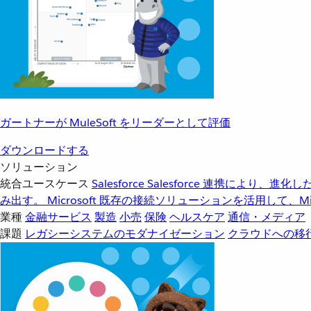
ガートナーが MuleSoft をリーダーとして評価
ダウンロードする
ソリューション
統合ユースケース
Salesforce
Salesforce 連携により、
み出す。
Microsoft
既存の接続ソリューションを活用して、Mic
業種
金融サービス
製造
小売
保険
ヘルスケア
通信・メディア
課題
レガシーシステムのモダナイゼーション
クラウドへの移