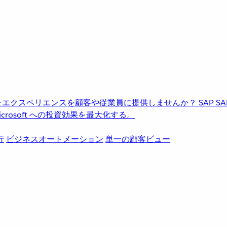
進化したエクスペリエンスを顧客や従業員に提供しませんか？
SAP
S
rosoft への投資効果を最大化する。
行
ビジネスオートメーション
単一の顧客ビュー