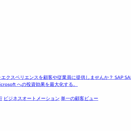
進化したエクスペリエンスを顧客や従業員に提供しませんか？
SAP
S
rosoft への投資効果を最大化する。
行
ビジネスオートメーション
単一の顧客ビュー