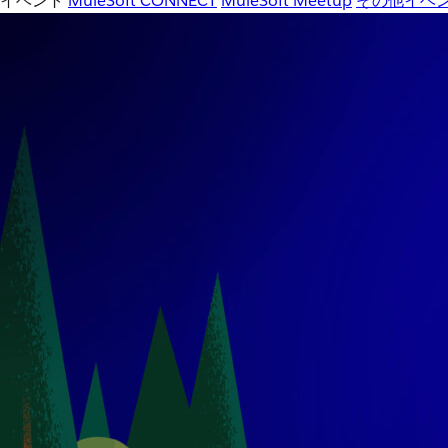
イベント
MuleSoft CONNECT
MuleSoft Meetup
その他イベ