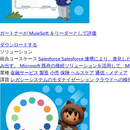
ガートナーが MuleSoft をリーダーとして評価
ダウンロードする
ソリューション
統合ユースケース
Salesforce
Salesforce 連携により、
み出す。
Microsoft
既存の接続ソリューションを活用して、Mic
業種
金融サービス
製造
小売
保険
ヘルスケア
通信・メディア
課題
レガシーシステムのモダナイゼーション
クラウドへの移