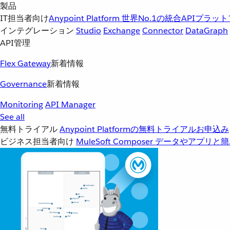
製品
IT担当者向け
Anypoint Platform
世界No.1の統合APIプラッ
インテグレーション
Studio
Exchange
Connector
DataGraph
API管理
Flex Gateway
新着情報
Governance
新着情報
Monitoring
API Manager
See all
無料トライアル
Anypoint Platformの無料トライアルお申込み
ビジネス担当者向け
MuleSoft Composer
データやアプリと簡