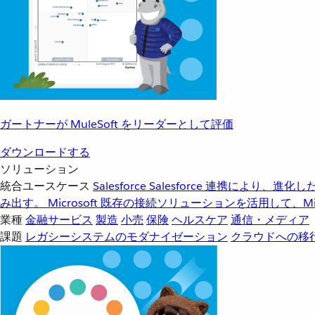
ガートナーが MuleSoft をリーダーとして評価
ダウンロードする
ソリューション
統合ユースケース
Salesforce
Salesforce 連携により、
み出す。
Microsoft
既存の接続ソリューションを活用して、Mic
業種
金融サービス
製造
小売
保険
ヘルスケア
通信・メディア
課題
レガシーシステムのモダナイゼーション
クラウドへの移