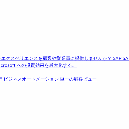
進化したエクスペリエンスを顧客や従業員に提供しませんか？
SAP
S
rosoft への投資効果を最大化する。
行
ビジネスオートメーション
単一の顧客ビュー