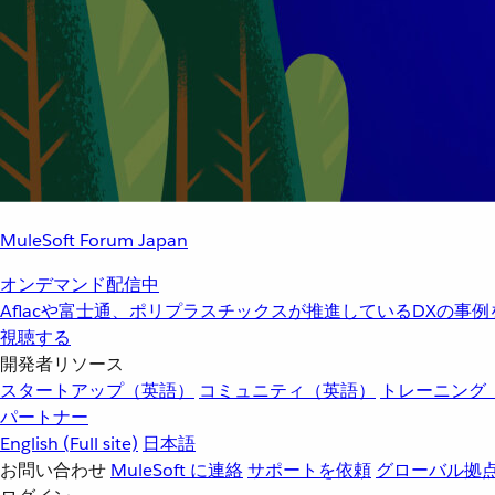
MuleSoft Forum Japan
オンデマンド配信中
Aflacや富士通、ポリプラスチックスが推進しているDXの事
視聴する
開発者リソース
スタートアップ（英語）
コミュニティ（英語）
トレーニング
パートナー
English
(Full site)
日本語
お問い合わせ
MuleSoft に連絡
サポートを依頼
グローバル拠