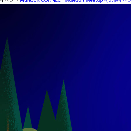
イベント
MuleSoft CONNECT
MuleSoft Meetup
その他イベ