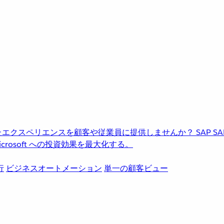
進化したエクスペリエンスを顧客や従業員に提供しませんか？
SAP
S
rosoft への投資効果を最大化する。
行
ビジネスオートメーション
単一の顧客ビュー