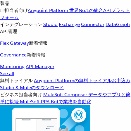
製品
IT担当者向け
Anypoint Platform
世界No.1の統合APIプラット
フォーム
インテグレーション
Studio
Exchange
Connector
DataGraph
API管理
Flex Gateway
新着情報
Governance
新着情報
Monitoring
API Manager
See all
無料トライアル
Anypoint Platformの無料トライアルお申込み
Studio & Muleのダウンロード
ビジネス担当者向け
MuleSoft Composer
データやアプリと簡
単に接続
MuleSoft RPA
Botで業務を自動化