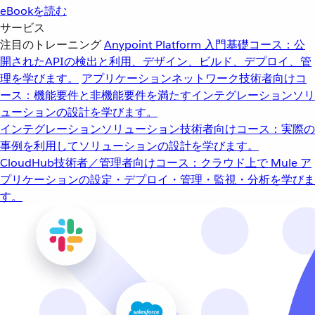
eBookを読む
サービス
注目のトレーニング
Anypoint Platform 入門
基礎コース：公
開されたAPIの検出と利用、デザイン、ビルド、デプロイ、管
理を学びます。
アプリケーションネットワーク
技術者向けコ
ース：機能要件と非機能要件を満たすインテグレーションソリ
ューションの設計を学びます。
インテグレーションソリューション
技術者向けコース：実際の
事例を利用してソリューションの設計を学びます。
CloudHub
技術者／管理者向けコース：クラウド上で Mule ア
プリケーションの設定・デプロイ・管理・監視・分析を学びま
す。