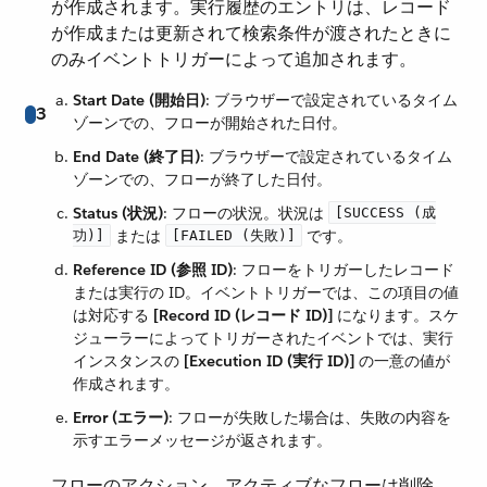
が作成されます。実行履歴のエントリは、レコード
が作成または更新されて検索条件が渡されたときに
のみイベントトリガーによって追加されます。
Start Date (開始日)
​: ブラウザーで設定されているタイム
3
ゾーンでの、フローが開始された日付。
End Date (終了日)
​: ブラウザーで設定されているタイム
ゾーンでの、フローが終了した日付。
Status (状況)
​: フローの状況。状況は ​
[SUCCESS (成
​ または ​
​ です。
功)]
[FAILED (失敗)]
Reference ID (参照 ID)
​: フローをトリガーしたレコード
または実行の ID。イベントトリガーでは、この項目の値
は対応する ​
[Record ID (レコード ID)]
​ になります。スケ
ジューラーによってトリガーされたイベントでは、実行
インスタンスの ​
[Execution ID (実行 ID)]
​ の一意の値が
作成されます。
Error (エラー)
​: フローが失敗した場合は、失敗の内容を
示すエラーメッセージが返されます。
フローのアクション。アクティブなフローは削除、