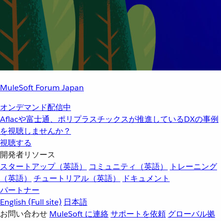
MuleSoft Forum Japan
オンデマンド配信中
Aflacや富士通、ポリプラスチックスが推進しているDXの事例
を視聴しませんか？
視聴する
開発者リソース
スタートアップ（英語）
コミュニティ（英語）
トレーニング
（英語）
チュートリアル（英語）
ドキュメント
パートナー
English
(Full site)
日本語
お問い合わせ
MuleSoft に連絡
サポートを依頼
グローバル拠