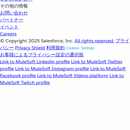
その他の情報
お問い合わせ
パートナー
イベント
Careers
© Copyright 2025
Salesforce, Inc.
All rights reserved.
プライ
バシー
Privacy Shield
利用規約
Cookies Settings
お客様によるプライバシー設定の選択肢
Link to MuleSoft Linkedin profile
Link to MuleSoft Twitter
profile
Link to MuleSoft Instagram profile
Link to MuleSoft
Facebook profile
Link to MuleSoft Videos platform
Link to
MuleSoft Twitch profile