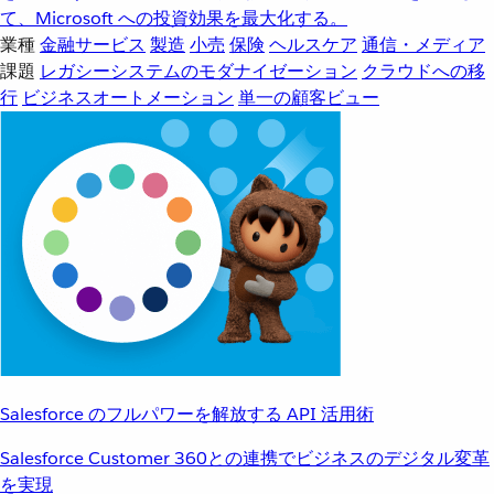
て、Microsoft への投資効果を最大化する。
業種
金融サービス
製造
小売
保険
ヘルスケア
通信・メディア
課題
レガシーシステムのモダナイゼーション
クラウドへの移
行
ビジネスオートメーション
単一の顧客ビュー
Salesforce のフルパワーを解放する API 活用術
Salesforce Customer 360との連携でビジネスのデジタル変革
を実現