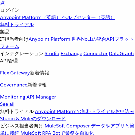
点
ログイン
Anypoint Platform（英語）
ヘルプセンター（英語）
無料トライアル
製品
IT担当者向け
Anypoint Platform
世界No.1の統合APIプラット
フォーム
インテグレーション
Studio
Exchange
Connector
DataGraph
API管理
Flex Gateway
新着情報
Governance
新着情報
Monitoring
API Manager
See all
無料トライアル
Anypoint Platformの無料トライアルお申込み
Studio & Muleのダウンロード
ビジネス担当者向け
MuleSoft Composer
データやアプリと簡
単に接続
MuleSoft RPA
Botで業務を自動化