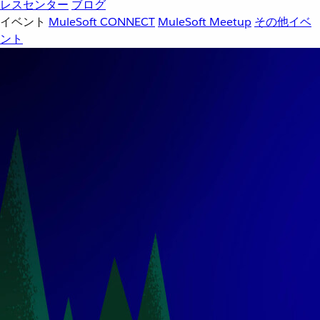
レスセンター
ブログ
イベント
MuleSoft CONNECT
MuleSoft Meetup
その他イベ
ント