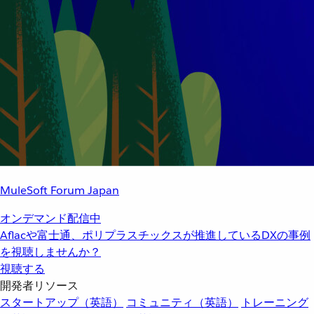
MuleSoft Forum Japan
オンデマンド配信中
Aflacや富士通、ポリプラスチックスが推進しているDXの事例
を視聴しませんか？
視聴する
開発者リソース
スタートアップ（英語）
コミュニティ（英語）
トレーニング