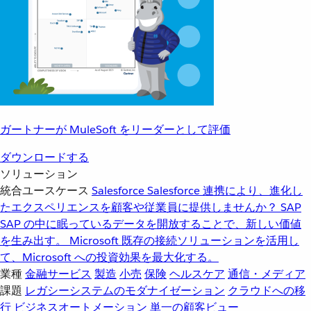
ガートナーが MuleSoft をリーダーとして評価
ダウンロードする
ソリューション
統合ユースケース
Salesforce
Salesforce 連携により、進化し
たエクスペリエンスを顧客や従業員に提供しませんか？
SAP
SAP の中に眠っているデータを開放することで、新しい価値
を生み出す。
Microsoft
既存の接続ソリューションを活用し
て、Microsoft への投資効果を最大化する。
業種
金融サービス
製造
小売
保険
ヘルスケア
通信・メディア
課題
レガシーシステムのモダナイゼーション
クラウドへの移
行
ビジネスオートメーション
単一の顧客ビュー