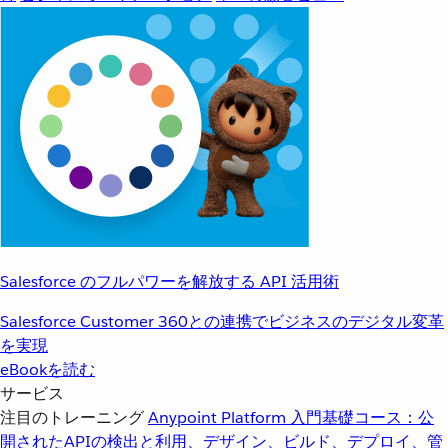
Salesforce のフルパワーを解放する API 活用術
Salesforce Customer 360との連携でビジネスのデジタル変革
を実現
eBookを読む
サービス
注目のトレーニング
Anypoint Platform 入門
基礎コース：公
開されたAPIの検出と利用、デザイン、ビルド、デプロイ、管