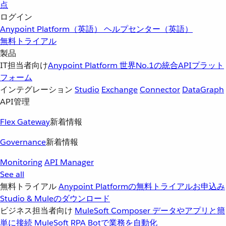
点
ログイン
Anypoint Platform（英語）
ヘルプセンター（英語）
無料トライアル
製品
IT担当者向け
Anypoint Platform
世界No.1の統合APIプラット
フォーム
インテグレーション
Studio
Exchange
Connector
DataGraph
API管理
Flex Gateway
新着情報
Governance
新着情報
Monitoring
API Manager
See all
無料トライアル
Anypoint Platformの無料トライアルお申込み
Studio & Muleのダウンロード
ビジネス担当者向け
MuleSoft Composer
データやアプリと簡
単に接続
MuleSoft RPA
Botで業務を自動化