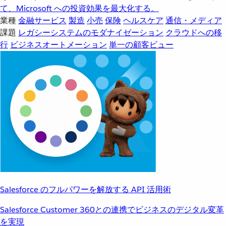
て、Microsoft への投資効果を最大化する。
業種
金融サービス
製造
小売
保険
ヘルスケア
通信・メディア
課題
レガシーシステムのモダナイゼーション
クラウドへの移
行
ビジネスオートメーション
単一の顧客ビュー
Salesforce のフルパワーを解放する API 活用術
Salesforce Customer 360との連携でビジネスのデジタル変革
を実現