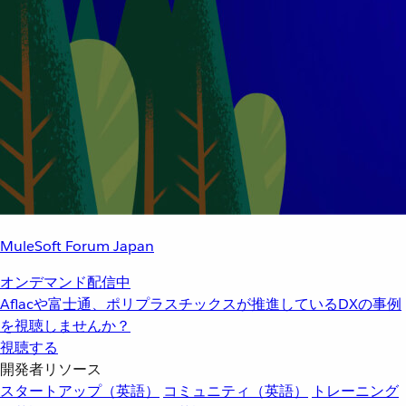
MuleSoft Forum Japan
オンデマンド配信中
Aflacや富士通、ポリプラスチックスが推進しているDXの事例
を視聴しませんか？
視聴する
開発者リソース
スタートアップ（英語）
コミュニティ（英語）
トレーニング