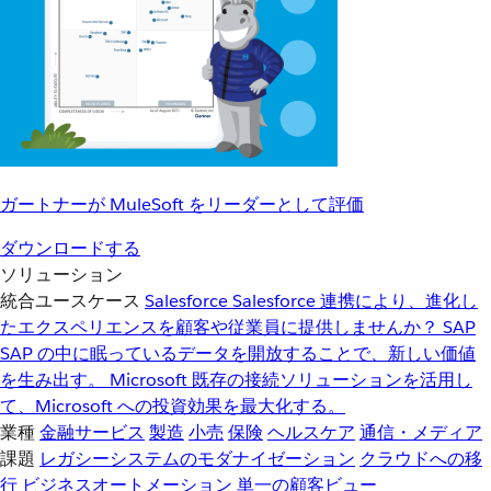
ガートナーが MuleSoft をリーダーとして評価
ダウンロードする
ソリューション
統合ユースケース
Salesforce
Salesforce 連携により、進化し
たエクスペリエンスを顧客や従業員に提供しませんか？
SAP
SAP の中に眠っているデータを開放することで、新しい価値
を生み出す。
Microsoft
既存の接続ソリューションを活用し
て、Microsoft への投資効果を最大化する。
業種
金融サービス
製造
小売
保険
ヘルスケア
通信・メディア
課題
レガシーシステムのモダナイゼーション
クラウドへの移
行
ビジネスオートメーション
単一の顧客ビュー