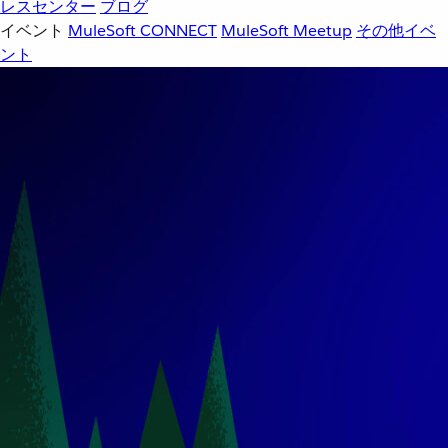
レスセンター
ブログ
イベント
MuleSoft CONNECT
MuleSoft Meetup
その他イベ
ント