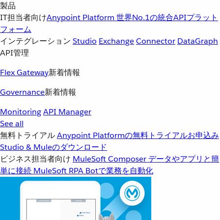
製品
IT担当者向け
Anypoint Platform
世界No.1の統合APIプラット
フォーム
インテグレーション
Studio
Exchange
Connector
DataGraph
API管理
Flex Gateway
新着情報
Governance
新着情報
Monitoring
API Manager
See all
無料トライアル
Anypoint Platformの無料トライアルお申込み
Studio & Muleのダウンロード
ビジネス担当者向け
MuleSoft Composer
データやアプリと簡
単に接続
MuleSoft RPA
Botで業務を自動化