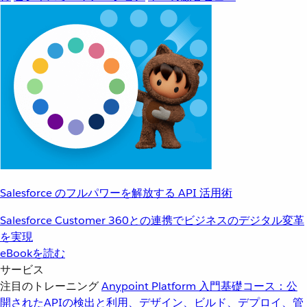
Salesforce のフルパワーを解放する API 活用術
Salesforce Customer 360との連携でビジネスのデジタル変革
を実現
eBookを読む
サービス
注目のトレーニング
Anypoint Platform 入門
基礎コース：公
開されたAPIの検出と利用、デザイン、ビルド、デプロイ、管