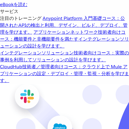
eBookを読む
サービス
注目のトレーニング
Anypoint Platform 入門
基礎コース：公
開されたAPIの検出と利用、デザイン、ビルド、デプロイ、管
理を学びます。
アプリケーションネットワーク
技術者向けコ
ース：機能要件と非機能要件を満たすインテグレーションソリ
ューションの設計を学びます。
インテグレーションソリューション
技術者向けコース：実際の
事例を利用してソリューションの設計を学びます。
CloudHub
技術者／管理者向けコース：クラウド上で Mule ア
プリケーションの設定・デプロイ・管理・監視・分析を学びま
す。