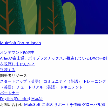
MuleSoft Forum Japan
オンデマンド配信中
Aflacや富士通、ポリプラスチックスが推進しているDXの事例
を視聴しませんか？
視聴する
開発者リソース
スタートアップ（英語）
コミュニティ（英語）
トレーニング
（英語）
チュートリアル（英語）
ドキュメント
パートナー
English
(Full site)
日本語
お問い合わせ
MuleSoft に連絡
サポートを依頼
グローバル拠