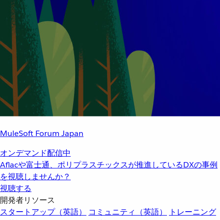
MuleSoft Forum Japan
オンデマンド配信中
Aflacや富士通、ポリプラスチックスが推進しているDXの事例
を視聴しませんか？
視聴する
開発者リソース
スタートアップ（英語）
コミュニティ（英語）
トレーニング