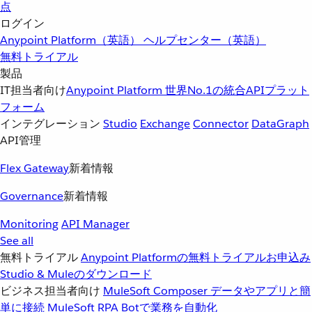
点
ログイン
Anypoint Platform（英語）
ヘルプセンター（英語）
無料トライアル
製品
IT担当者向け
Anypoint Platform
世界No.1の統合APIプラット
フォーム
インテグレーション
Studio
Exchange
Connector
DataGraph
API管理
Flex Gateway
新着情報
Governance
新着情報
Monitoring
API Manager
See all
無料トライアル
Anypoint Platformの無料トライアルお申込み
Studio & Muleのダウンロード
ビジネス担当者向け
MuleSoft Composer
データやアプリと簡
単に接続
MuleSoft RPA
Botで業務を自動化