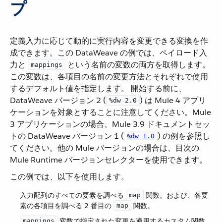
プ
定義入力に応じて動的に実行内容を変更できる変換を作
成できます。この DataWeave の例では、ペイロード入
力と ​
​ という名前の変数の両方を取得します。
mappings
この変数は、各項目の名前の変更方法とそれぞれで使用
するデフォルト値を指定します。 開始する前に、
DataWeave バージョン 2 (​
​) は Mule 4 アプリ
%dw 2.0
ケーションを対象とすることに注意してください。Mule
3 アプリケーションの場合、Mule 3.9 ドキュメントセッ
トの DataWeave バージョン 1 (​
​) の例を参照し
%dw 1.0
てください。他の Mule バージョンの場合は、目次の
Mule Runtime バージョンセレクターを使用できます。
この例では、以下を使用します。
入力配列のすべての要素を調べる ​
​ 関数。および、各要
map
素の各項目を調べる 2 番目の ​
​ 関数。
map
​ 変数で指定された変更を適用するカスタム関数。
mappings