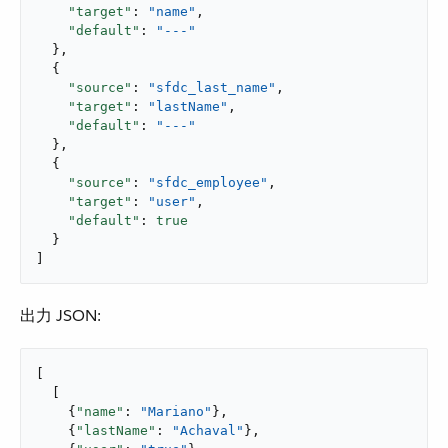
"target"
: 
"name"
,

"default"
: 
"---"
  },

  {

"source"
: 
"sfdc_last_name"
,

"target"
: 
"lastName"
,

"default"
: 
"---"
  },

  {

"source"
: 
"sfdc_employee"
,

"target"
: 
"user"
,

"default"
: 
true
  }

]
出力 JSON:
[

  [

    {
"name"
: 
"Mariano"
},

    {
"lastName"
: 
"Achaval"
},
