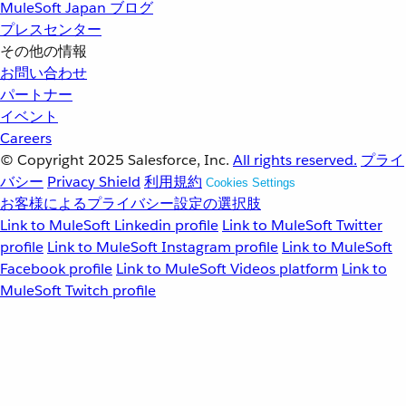
MuleSoft Japan ブログ
プレスセンター
その他の情報
お問い合わせ
パートナー
イベント
Careers
© Copyright 2025
Salesforce, Inc.
All rights reserved.
プライ
バシー
Privacy Shield
利用規約
Cookies Settings
お客様によるプライバシー設定の選択肢
Link to MuleSoft Linkedin profile
Link to MuleSoft Twitter
profile
Link to MuleSoft Instagram profile
Link to MuleSoft
Facebook profile
Link to MuleSoft Videos platform
Link to
MuleSoft Twitch profile