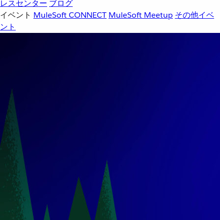
レスセンター
ブログ
イベント
MuleSoft CONNECT
MuleSoft Meetup
その他イベ
ント