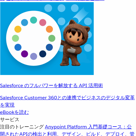
Salesforce のフルパワーを解放する API 活用術
Salesforce Customer 360との連携でビジネスのデジタル変革
を実現
eBookを読む
サービス
注目のトレーニング
Anypoint Platform 入門
基礎コース：公
開されたAPIの検出と利用、デザイン、ビルド、デプロイ、管