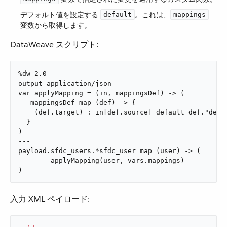
デフォルト値を設定する ​
​。これは、​
default
mappings
変数から取得します。
DataWeave スクリプト:
%dw 2.0

output application/json

var applyMapping = (in, mappingsDef) -> (

   mappingsDef map (def) -> {

    (def.target) : in[def.source] default def."defau
  }

)

---

payload.sfdc_users.*sfdc_user map (user) -> (

        applyMapping(user, vars.mappings)

)
入力 XML ペイロード: