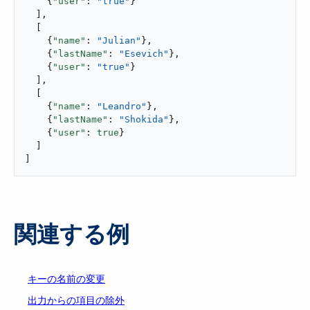
    {
"user"
: 
"true"
}

  ],

  [

    {
"name"
: 
"Julian"
},

    {
"lastName"
: 
"Esevich"
},

    {
"user"
: 
"true"
}

  ],

  [

    {
"name"
: 
"Leandro"
},

    {
"lastName"
: 
"Shokida"
},

    {
"user"
: 
true
}

  ]

]
関連する例
キーの名前の変更
出力からの項目の除外