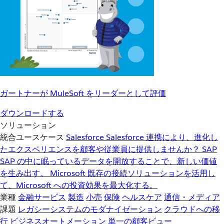
ガートナーが MuleSoft をリーダーとして評価
ダウンロードする
ソリューション
統合ユースケース
Salesforce
Salesforce 連携により、進化し
たエクスペリエンスを顧客や従業員に提供しませんか？
SAP
SAP の中に眠っているデータを開放することで、新しい価値
を生み出す。
Microsoft
既存の接続ソリューションを活用し
て、Microsoft への投資効果を最大化する。
業種
金融サービス
製造
小売
保険
ヘルスケア
通信・メディア
課題
レガシーシステムのモダナイゼーション
クラウドへの移
行
ビジネスオートメーション
単一の顧客ビュー