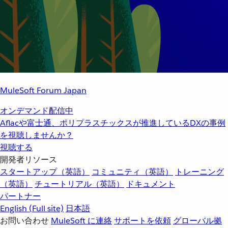
MuleSoft Forum Japan
オンデマンド配信中
Aflacや富士通、ポリプラスチックスが推進しているDXの事例
を視聴しませんか？
視聴する
開発者リソース
スタートアップ（英語）
コミュニティ（英語）
トレーニング
（英語）
チュートリアル（英語）
ドキュメント
パートナー
English
(Full site)
日本語
お問い合わせ
MuleSoft に連絡
サポートを依頼
グローバル拠