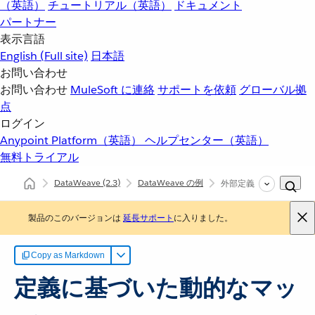
（英語）
チュートリアル（英語）
ドキュメント
パートナー
表示言語
English
(Full site)
日本語
お問い合わせ
お問い合わせ
MuleSoft に連絡
サポートを依頼
グローバル拠
点
ログイン
Anypoint Platform（英語）
ヘルプセンター（英語）
無料トライアル
DataWeave
(2.3)
DataWeave の例
外部定義に基づくマップ
製品のこのバージョンは
延長サポート
に入りました。
Copy as Markdown
定義に基づいた動的なマッ