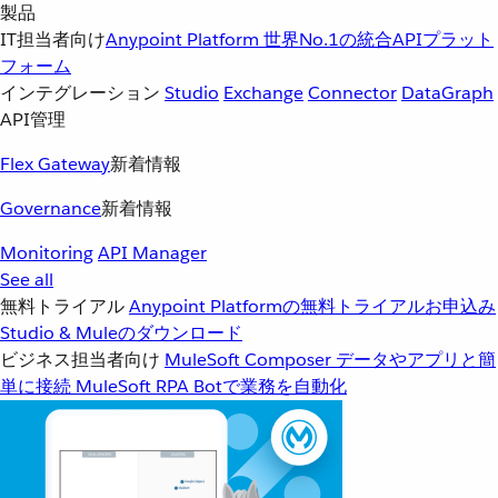
製品
IT担当者向け
Anypoint Platform
世界No.1の統合APIプラット
フォーム
インテグレーション
Studio
Exchange
Connector
DataGraph
API管理
Flex Gateway
新着情報
Governance
新着情報
Monitoring
API Manager
See all
無料トライアル
Anypoint Platformの無料トライアルお申込み
Studio & Muleのダウンロード
ビジネス担当者向け
MuleSoft Composer
データやアプリと簡
単に接続
MuleSoft RPA
Botで業務を自動化