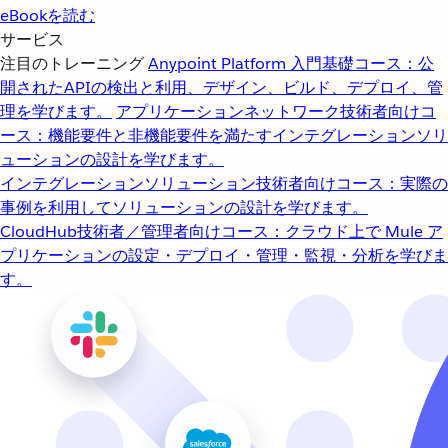
eBookを読む
サービス
注目のトレーニング
Anypoint Platform 入門
基礎コース：公
開されたAPIの検出と利用、デザイン、ビルド、デプロイ、管
理を学びます。
アプリケーションネットワーク
技術者向けコ
ース：機能要件と非機能要件を満たすインテグレーションソリ
ューションの設計を学びます。
インテグレーションソリューション
技術者向けコース：実際の
事例を利用してソリューションの設計を学びます。
CloudHub
技術者／管理者向けコース：クラウド上で Mule ア
プリケーションの設定・デプロイ・管理・監視・分析を学びま
す。