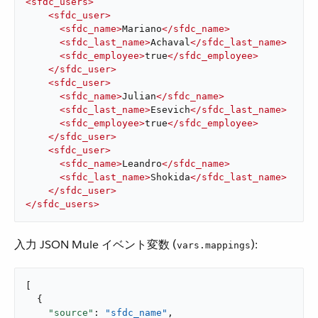
<
sfdc_users
>
<
sfdc_user
>
<
sfdc_name
>
Mariano
</
sfdc_name
>
<
sfdc_last_name
>
Achaval
</
sfdc_last_name
>
<
sfdc_employee
>
true
</
sfdc_employee
>
</
sfdc_user
>
<
sfdc_user
>
<
sfdc_name
>
Julian
</
sfdc_name
>
<
sfdc_last_name
>
Esevich
</
sfdc_last_name
>
<
sfdc_employee
>
true
</
sfdc_employee
>
</
sfdc_user
>
<
sfdc_user
>
<
sfdc_name
>
Leandro
</
sfdc_name
>
<
sfdc_last_name
>
Shokida
</
sfdc_last_name
>
</
sfdc_user
>
</
sfdc_users
>
入力 JSON Mule イベント変数 (​
​):
vars.mappings
[

  {

"source"
: 
"sfdc_name"
,
