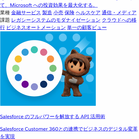
て、Microsoft への投資効果を最大化する。
業種
金融サービス
製造
小売
保険
ヘルスケア
通信・メディア
課題
レガシーシステムのモダナイゼーション
クラウドへの移
行
ビジネスオートメーション
単一の顧客ビュー
Salesforce のフルパワーを解放する API 活用術
Salesforce Customer 360との連携でビジネスのデジタル変革
を実現