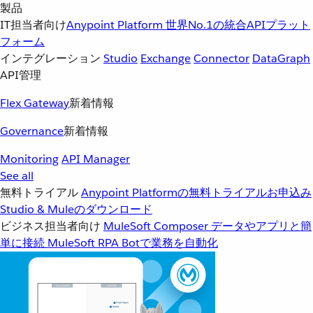
製品
IT担当者向け
Anypoint Platform
世界No.1の統合APIプラット
フォーム
インテグレーション
Studio
Exchange
Connector
DataGraph
API管理
Flex Gateway
新着情報
Governance
新着情報
Monitoring
API Manager
See all
無料トライアル
Anypoint Platformの無料トライアルお申込み
Studio & Muleのダウンロード
ビジネス担当者向け
MuleSoft Composer
データやアプリと簡
単に接続
MuleSoft RPA
Botで業務を自動化