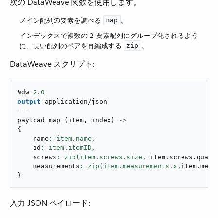
次の DataWeave 関数を使用します。
メイン配列の要素を調べる ​
​。
map
インデックスで複数の 2 要素配列にグループ化されるよう
に、長い配列のペアを再編成する ​
​。
zip
DataWeave スクリプト:
%dw 
2.0
output
application/json
---
payload 
map
(
item
,
 index
)
->
{
    name
: item.name,
    id
: item.itemID,
    screws
: zip(item.screws.size,
 item
.
screws
.
quant
    measurements
: zip(item.measurements.x,
item
.
meas
}
入力 JSON ペイロード: