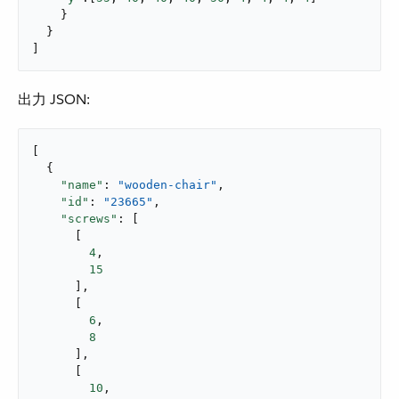
    }

  }

]
出力 JSON:
[

  {

"name"
: 
"wooden-chair"
,

"id"
: 
"23665"
,

"screws"
: [

      [

4
,

15
      ],

      [

6
,

8
      ],

      [

10
,
