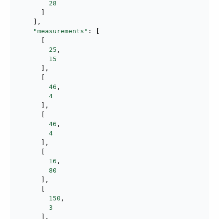
28
      ]

    ],

"measurements"
: [

      [

25
,

15
      ],

      [

46
,

4
      ],

      [

46
,

4
      ],

      [

16
,

80
      ],

      [

150
,

3
      ],
