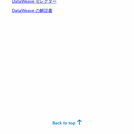
DataWeave セレクター
DataWeave の解説書
Back to top