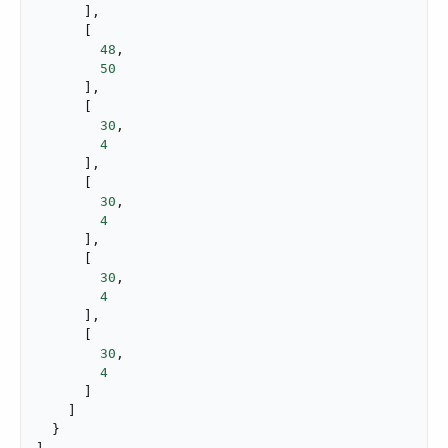
      ],

      [

48
,

50
      ],

      [

30
,

4
      ],

      [

30
,

4
      ],

      [

30
,

4
      ],

      [

30
,

4
      ]

    ]

  }
