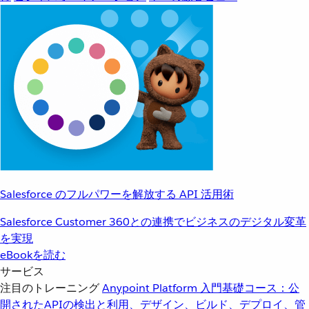
Salesforce のフルパワーを解放する API 活用術
Salesforce Customer 360との連携でビジネスのデジタル変革
を実現
eBookを読む
サービス
注目のトレーニング
Anypoint Platform 入門
基礎コース：公
開されたAPIの検出と利用、デザイン、ビルド、デプロイ、管