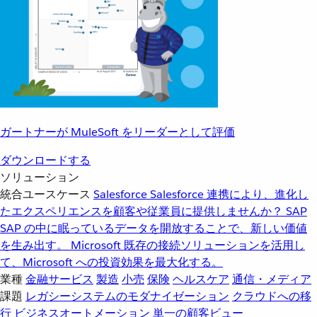
ガートナーが MuleSoft をリーダーとして評価
ダウンロードする
ソリューション
統合ユースケース
Salesforce
Salesforce 連携により、進化し
たエクスペリエンスを顧客や従業員に提供しませんか？
SAP
SAP の中に眠っているデータを開放することで、新しい価値
を生み出す。
Microsoft
既存の接続ソリューションを活用し
て、Microsoft への投資効果を最大化する。
業種
金融サービス
製造
小売
保険
ヘルスケア
通信・メディア
課題
レガシーシステムのモダナイゼーション
クラウドへの移
行
ビジネスオートメーション
単一の顧客ビュー