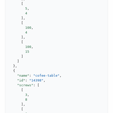
      [

5
,

4
      ],

      [

100
,

4
      ],

      [

100
,

15
      ]

    ]

  },

  {

"name"
: 
"cofee-table"
,

"id"
: 
"14398"
,

"screws"
: [

      [

3
,

8
      ],

      [
