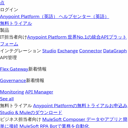
点
ログイン
Anypoint Platform（英語）
ヘルプセンター（英語）
無料トライアル
製品
IT担当者向け
Anypoint Platform
世界No.1の統合APIプラット
フォーム
インテグレーション
Studio
Exchange
Connector
DataGraph
API管理
Flex Gateway
新着情報
Governance
新着情報
Monitoring
API Manager
See all
無料トライアル
Anypoint Platformの無料トライアルお申込み
Studio & Muleのダウンロード
ビジネス担当者向け
MuleSoft Composer
データやアプリと簡
単に接続
MuleSoft RPA
Botで業務を自動化