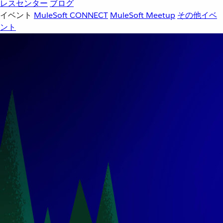
レスセンター
ブログ
イベント
MuleSoft CONNECT
MuleSoft Meetup
その他イベ
ント