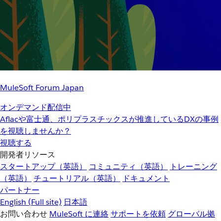
MuleSoft Forum Japan
オンデマンド配信中
Aflacや富士通、ポリプラスチックスが推進しているDXの事例
を視聴しませんか？
視聴する
開発者リソース
スタートアップ（英語）
コミュニティ（英語）
トレーニング
（英語）
チュートリアル（英語）
ドキュメント
パートナー
English
(Full site)
日本語
お問い合わせ
MuleSoft に連絡
サポートを依頼
グローバル拠