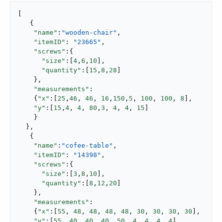
[

   {

"name"
:
"wooden-chair"
,

"itemID"
: 
"23665"
,

"screws"
:{

"size"
:[
4
,
6
,
10
],

"quantity"
:[
15
,
8
,
28
]

    },

"measurements"
:

    {
"x"
:[
25
,
46
, 
46
, 
16
,
150
,
5
, 
100
, 
100
, 
8
],

"y"
:[
15
,
4
, 
4
, 
80
,
3
, 
4
, 
4
, 
15
]

    }

  },

   {

"name"
:
"cofee-table"
,

"itemID"
: 
"14398"
,

"screws"
:{

"size"
:[
3
,
8
,
10
],

"quantity"
:[
8
,
12
,
20
]

    },

"measurements"
:

    {
"x"
:[
55
, 
48
, 
48
, 
48
, 
48
, 
30
, 
30
, 
30
, 
30
],

"y"
:[
55
, 
40
, 
40
, 
40
, 
50
, 
4
, 
4
, 
4
, 
4
]
