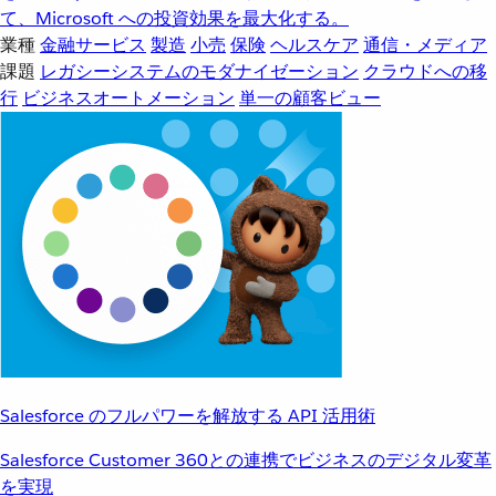
て、Microsoft への投資効果を最大化する。
業種
金融サービス
製造
小売
保険
ヘルスケア
通信・メディア
課題
レガシーシステムのモダナイゼーション
クラウドへの移
行
ビジネスオートメーション
単一の顧客ビュー
Salesforce のフルパワーを解放する API 活用術
Salesforce Customer 360との連携でビジネスのデジタル変革
を実現