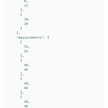
8
,

12
      ],

      [

10
,

20
      ]

    ],

"measurements"
: [

      [

55
,

55
      ],

      [

48
,

40
      ],

      [

48
,

40
      ],

      [

48
,

40