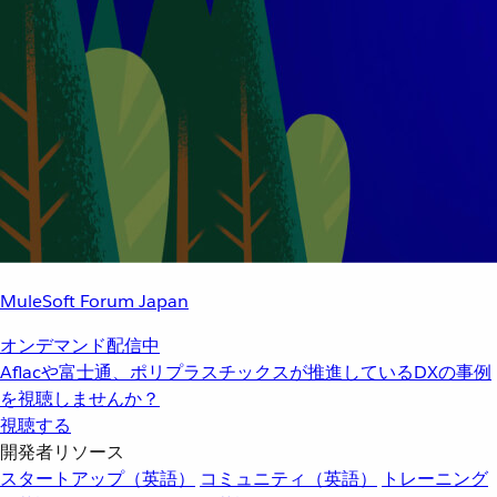
MuleSoft Forum Japan
オンデマンド配信中
Aflacや富士通、ポリプラスチックスが推進しているDXの事例
を視聴しませんか？
視聴する
開発者リソース
スタートアップ（英語）
コミュニティ（英語）
トレーニング