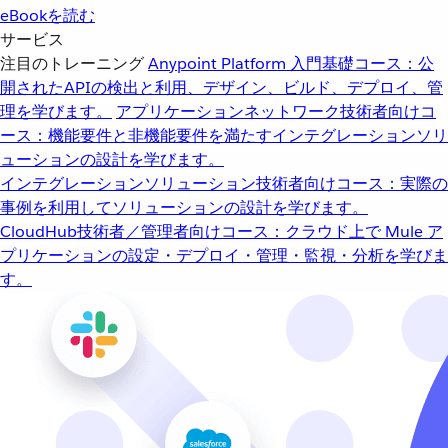
eBookを読む
サービス
注目のトレーニング
Anypoint Platform 入門
基礎コース：公
開されたAPIの検出と利用、デザイン、ビルド、デプロイ、管
理を学びます。
アプリケーションネットワーク
技術者向けコ
ース：機能要件と非機能要件を満たすインテグレーションソリ
ューションの設計を学びます。
インテグレーションソリューション
技術者向けコース：実際の
事例を利用してソリューションの設計を学びます。
CloudHub
技術者／管理者向けコース：クラウド上で Mule ア
プリケーションの設定・デプロイ・管理・監視・分析を学びま
す。