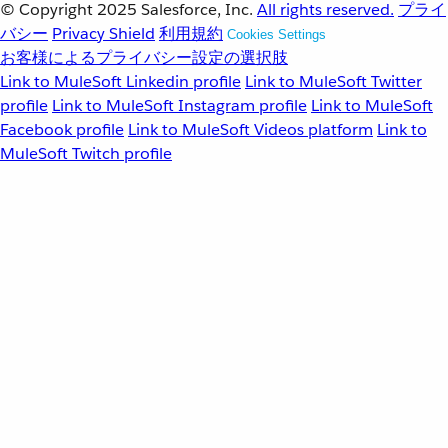
© Copyright 2025
Salesforce, Inc.
All rights reserved.
プライ
バシー
Privacy Shield
利用規約
Cookies Settings
お客様によるプライバシー設定の選択肢
Link to MuleSoft Linkedin profile
Link to MuleSoft Twitter
profile
Link to MuleSoft Instagram profile
Link to MuleSoft
Facebook profile
Link to MuleSoft Videos platform
Link to
MuleSoft Twitch profile