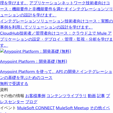
理を学びます。
アプリケーションネットワーク
技術者向けコ
ース：機能要件と非機能要件を満たすインテグレーションソリ
ューションの設計を学びます。
インテグレーションソリューション
技術者向けコース：実際の
事例を利用してソリューションの設計を学びます。
CloudHub
技術者／管理者向けコース：クラウド上で Mule ア
プリケーションの設定・デプロイ・管理・監視・分析を学びま
す。
Anypoint Platform：開発基礎 (無料)
Anypoint Platform を使って、API の開発とインテグレーショ
ンの基礎を学ぶためのコース
無料で受講する
資料
その他の情報
お客様事例
コンテンツライブラリ
動画
記事
プ
レスセンター
ブログ
イベント
MuleSoft CONNECT
MuleSoft Meetup
その他イベ