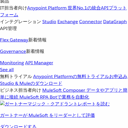
製品
IT担当者向け
Anypoint Platform
世界No.1の統合APIプラット
フォーム
インテグレーション
Studio
Exchange
Connector
DataGraph
API管理
Flex Gateway
新着情報
Governance
新着情報
Monitoring
API Manager
See all
無料トライアル
Anypoint Platformの無料トライアルお申込み
Studio & Muleのダウンロード
ビジネス担当者向け
MuleSoft Composer
データやアプリと簡
単に接続
MuleSoft RPA
Botで業務を自動化
ガートナーが MuleSoft をリーダーとして評価
ダウンロードする