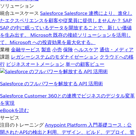
ソリューション
統合ユースケース
Salesforce
Salesforce 連携により、進化し
たエクスペリエンスを顧客や従業員に提供しませんか？
SAP
SAP の中に眠っているデータを開放することで、新しい価値
を生み出す。
Microsoft
既存の接続ソリューションを活用し
て、Microsoft への投資効果を最大化する。
業種
金融サービス
製造
小売
保険
ヘルスケア
通信・メディア
課題
レガシーシステムのモダナイゼーション
クラウドへの移
行
ビジネスオートメーション
単一の顧客ビュー
Salesforce のフルパワーを解放する API 活用術
Salesforce Customer 360との連携でビジネスのデジタル変革
を実現
eBookを読む
サービス
注目のトレーニング
Anypoint Platform 入門
基礎コース：公
開されたAPIの検出と利用、デザイン、ビルド、デプロイ、管