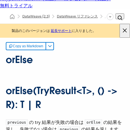
無料トライアル
DataWeave
(2.3)
DataWeave リファレンス
Runtime (dw::R
製品のこのバージョンは
延長サポート
に入りました。
Copy as Markdown
orElse
orElse(TryResult<T>, () ->
R): T | R
​ の try 結果が失敗の場合は ​
​ の結果を
previous
orElse
返し、失敗でない場合は ​
​ の結果を返します。
previous