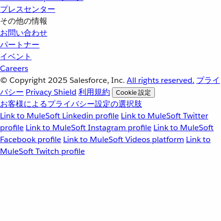
プレスセンター
その他の情報
お問い合わせ
パートナー
イベント
Careers
© Copyright 2025
Salesforce, Inc.
All rights reserved.
プライ
バシー
Privacy Shield
利用規約
Cookie 設定
お客様によるプライバシー設定の選択肢
Link to MuleSoft Linkedin profile
Link to MuleSoft Twitter
profile
Link to MuleSoft Instagram profile
Link to MuleSoft
Facebook profile
Link to MuleSoft Videos platform
Link to
MuleSoft Twitch profile