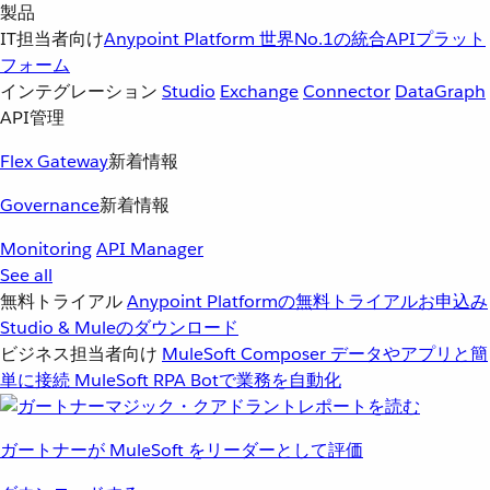
製品
IT担当者向け
Anypoint Platform
世界No.1の統合APIプラット
フォーム
インテグレーション
Studio
Exchange
Connector
DataGraph
API管理
Flex Gateway
新着情報
Governance
新着情報
Monitoring
API Manager
See all
無料トライアル
Anypoint Platformの無料トライアルお申込み
Studio & Muleのダウンロード
ビジネス担当者向け
MuleSoft Composer
データやアプリと簡
単に接続
MuleSoft RPA
Botで業務を自動化
ガートナーが MuleSoft をリーダーとして評価