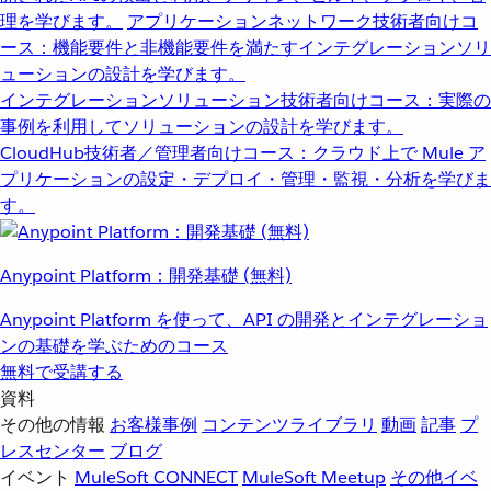
理を学びます。
アプリケーションネットワーク
技術者向けコ
ース：機能要件と非機能要件を満たすインテグレーションソリ
ューションの設計を学びます。
インテグレーションソリューション
技術者向けコース：実際の
事例を利用してソリューションの設計を学びます。
CloudHub
技術者／管理者向けコース：クラウド上で Mule ア
プリケーションの設定・デプロイ・管理・監視・分析を学びま
す。
Anypoint Platform：開発基礎 (無料)
Anypoint Platform を使って、API の開発とインテグレーショ
ンの基礎を学ぶためのコース
無料で受講する
資料
その他の情報
お客様事例
コンテンツライブラリ
動画
記事
プ
レスセンター
ブログ
イベント
MuleSoft CONNECT
MuleSoft Meetup
その他イベ