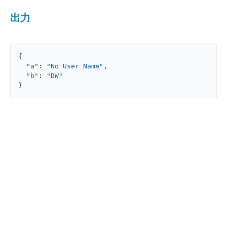
出力
{

"a"
: 
"No User Name"
,

"b"
: 
"DW"
}