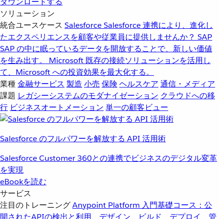
ダウンロードする
ソリューション
統合ユースケース
Salesforce
Salesforce 連携により、進化し
たエクスペリエンスを顧客や従業員に提供しませんか？
SAP
SAP の中に眠っているデータを開放することで、新しい価値
を生み出す。
Microsoft
既存の接続ソリューションを活用し
て、Microsoft への投資効果を最大化する。
業種
金融サービス
製造
小売
保険
ヘルスケア
通信・メディア
課題
レガシーシステムのモダナイゼーション
クラウドへの移
行
ビジネスオートメーション
単一の顧客ビュー
Salesforce のフルパワーを解放する API 活用術
Salesforce Customer 360との連携でビジネスのデジタル変革
を実現
eBookを読む
サービス
注目のトレーニング
Anypoint Platform 入門
基礎コース：公
開されたAPIの検出と利用、デザイン、ビルド、デプロイ、管