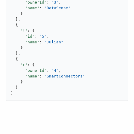
"ownerId"
: 
"3"
,

"name"
: 
"DataSense"
    }

  },

  {

"l"
: {

"id"
: 
"5"
,

"name"
: 
"Julian"
    }

  },

  {

"r"
: {

"ownerId"
: 
"4"
,

"name"
: 
"SmartConnectors"
    }

  }

]