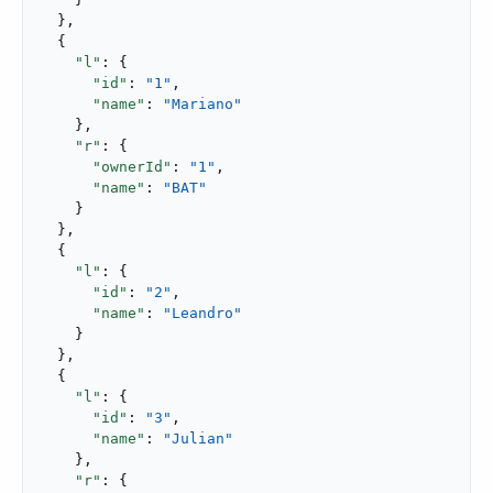
  },

  {

"l"
: {

"id"
: 
"1"
,

"name"
: 
"Mariano"
    },

"r"
: {

"ownerId"
: 
"1"
,

"name"
: 
"BAT"
    }

  },

  {

"l"
: {

"id"
: 
"2"
,

"name"
: 
"Leandro"
    }

  },

  {

"l"
: {

"id"
: 
"3"
,

"name"
: 
"Julian"
    },

"r"
: {
