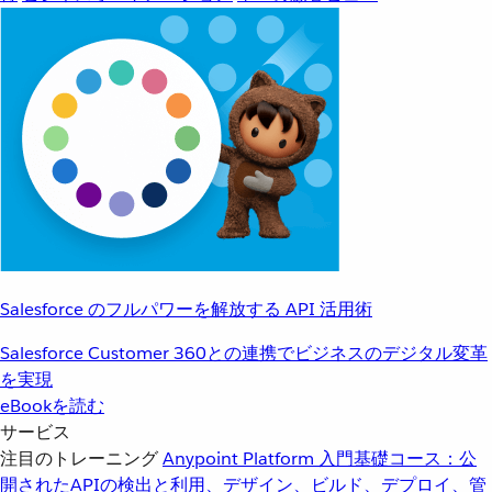
Salesforce のフルパワーを解放する API 活用術
Salesforce Customer 360との連携でビジネスのデジタル変革
を実現
eBookを読む
サービス
注目のトレーニング
Anypoint Platform 入門
基礎コース：公
開されたAPIの検出と利用、デザイン、ビルド、デプロイ、管