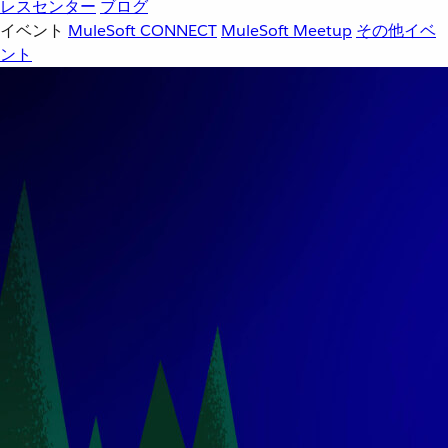
レスセンター
ブログ
イベント
MuleSoft CONNECT
MuleSoft Meetup
その他イベ
ント