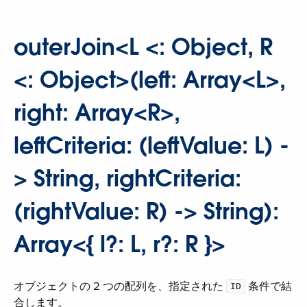
outerJoin<L <: Object, R
<: Object>(left: Array<L>,
right: Array<R>,
leftCriteria: (leftValue: L) -
> String, rightCriteria:
(rightValue: R) -> String):
Array<​{ l?: L, r?: R }​>
オブジェクトの 2 つの配列を、指定された ​
​ 条件で結
ID
合します。