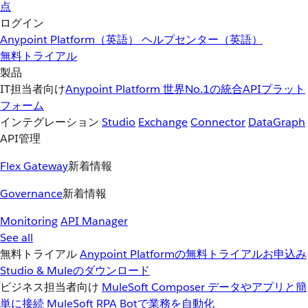
点
ログイン
Anypoint Platform（英語）
ヘルプセンター（英語）
無料トライアル
製品
IT担当者向け
Anypoint Platform
世界No.1の統合APIプラット
フォーム
インテグレーション
Studio
Exchange
Connector
DataGraph
API管理
Flex Gateway
新着情報
Governance
新着情報
Monitoring
API Manager
See all
無料トライアル
Anypoint Platformの無料トライアルお申込み
Studio & Muleのダウンロード
ビジネス担当者向け
MuleSoft Composer
データやアプリと簡
単に接続
MuleSoft RPA
Botで業務を自動化