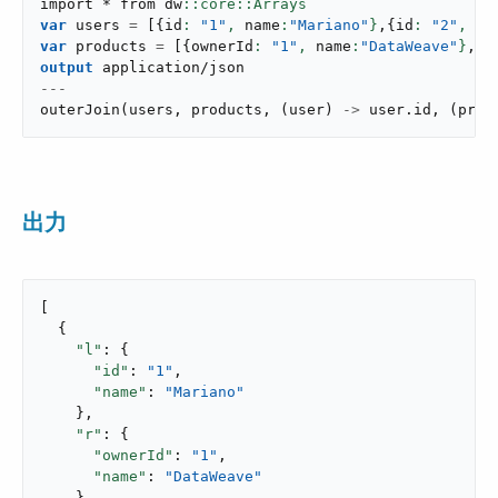
import * from dw
var
 users 
=
[
{
id
: 
"1"
,
 name
:
"Mariano"
}
,
{
id
: 
"2"
,
 na
var
 products 
=
[
{
ownerId
: 
"1"
,
 name
:
"DataWeave"
}
,
{
o
output
application/json
---
outerJoin
(
users
,
 products
,
(
user
)
->
 user
.
id
,
(
prod
出力
[

  {

"l"
: {

"id"
: 
"1"
,

"name"
: 
"Mariano"
    },

"r"
: {

"ownerId"
: 
"1"
,

"name"
: 
"DataWeave"
    }
