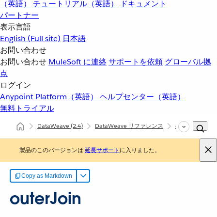
（英語）
チュートリアル（英語）
ドキュメント
パートナー
表示言語
English
(Full site)
日本語
お問い合わせ
お問い合わせ
MuleSoft に連絡
サポートを依頼
グローバル拠
点
ログイン
Anypoint Platform（英語）
ヘルプセンター（英語）
無料トライアル
DataWeave
(2.4)
DataWeave リファレンス
dw::core::Arrays
製品のこのバージョンは
延長サポート
に入りました。
Copy as Markdown
outerJoin