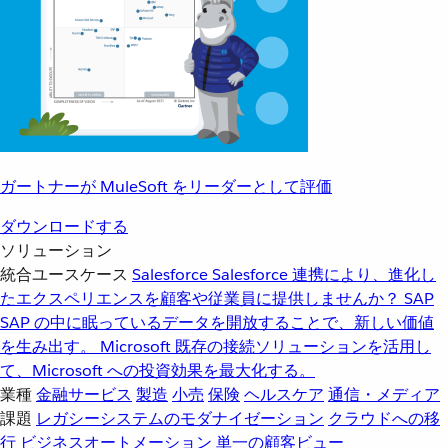
ガートナーが MuleSoft をリーダーとして評価
ダウンロードする
ソリューション
統合ユースケース
Salesforce
Salesforce 連携により、進化し
たエクスペリエンスを顧客や従業員に提供しませんか？
SAP
SAP の中に眠っているデータを開放することで、新しい価値
を生み出す。
Microsoft
既存の接続ソリューションを活用し
て、Microsoft への投資効果を最大化する。
業種
金融サービス
製造
小売
保険
ヘルスケア
通信・メディア
課題
レガシーシステムのモダナイゼーション
クラウドへの移
行
ビジネスオートメーション
単一の顧客ビュー