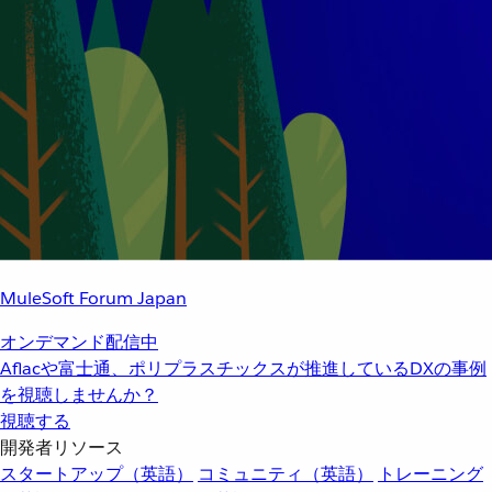
MuleSoft Forum Japan
オンデマンド配信中
Aflacや富士通、ポリプラスチックスが推進しているDXの事例
を視聴しませんか？
視聴する
開発者リソース
スタートアップ（英語）
コミュニティ（英語）
トレーニング