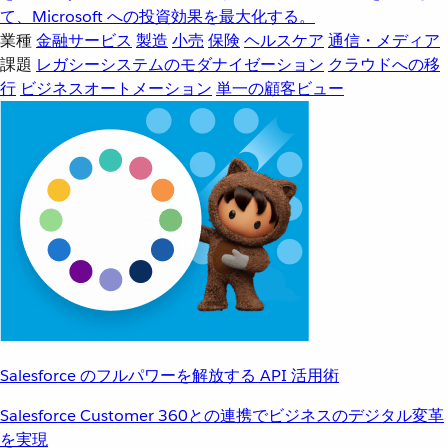
て、Microsoft への投資効果を最大化する。
業種
金融サービス
製造
小売
保険
ヘルスケア
通信・メディア
課題
レガシーシステムのモダナイゼーション
クラウドへの移
行
ビジネスオートメーション
単一の顧客ビュー
Salesforce のフルパワーを解放する API 活用術
Salesforce Customer 360との連携でビジネスのデジタル変革
を実現