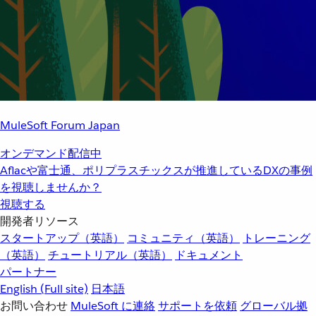
MuleSoft Forum Japan
オンデマンド配信中
Aflacや富士通、ポリプラスチックスが推進しているDXの事例
を視聴しませんか？
視聴する
開発者リソース
スタートアップ（英語）
コミュニティ（英語）
トレーニング
（英語）
チュートリアル（英語）
ドキュメント
パートナー
English
(Full site)
日本語
お問い合わせ
MuleSoft に連絡
サポートを依頼
グローバル拠