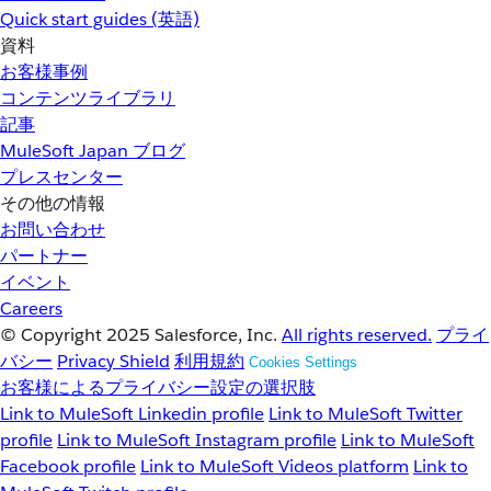
Quick start guides (英語)
資料
お客様事例
コンテンツライブラリ
記事
MuleSoft Japan ブログ
プレスセンター
その他の情報
お問い合わせ
パートナー
イベント
Careers
© Copyright 2025
Salesforce, Inc.
All rights reserved.
プライ
バシー
Privacy Shield
利用規約
Cookies Settings
お客様によるプライバシー設定の選択肢
Link to MuleSoft Linkedin profile
Link to MuleSoft Twitter
profile
Link to MuleSoft Instagram profile
Link to MuleSoft
Facebook profile
Link to MuleSoft Videos platform
Link to