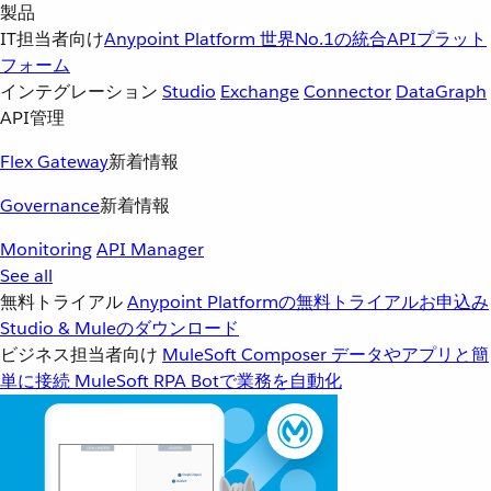
製品
IT担当者向け
Anypoint Platform
世界No.1の統合APIプラット
フォーム
インテグレーション
Studio
Exchange
Connector
DataGraph
API管理
Flex Gateway
新着情報
Governance
新着情報
Monitoring
API Manager
See all
無料トライアル
Anypoint Platformの無料トライアルお申込み
Studio & Muleのダウンロード
ビジネス担当者向け
MuleSoft Composer
データやアプリと簡
単に接続
MuleSoft RPA
Botで業務を自動化