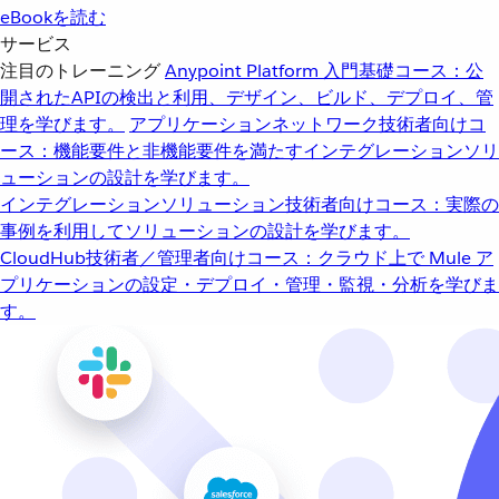
eBookを読む
サービス
注目のトレーニング
Anypoint Platform 入門
基礎コース：公
開されたAPIの検出と利用、デザイン、ビルド、デプロイ、管
理を学びます。
アプリケーションネットワーク
技術者向けコ
ース：機能要件と非機能要件を満たすインテグレーションソリ
ューションの設計を学びます。
インテグレーションソリューション
技術者向けコース：実際の
事例を利用してソリューションの設計を学びます。
CloudHub
技術者／管理者向けコース：クラウド上で Mule ア
プリケーションの設定・デプロイ・管理・監視・分析を学びま
す。