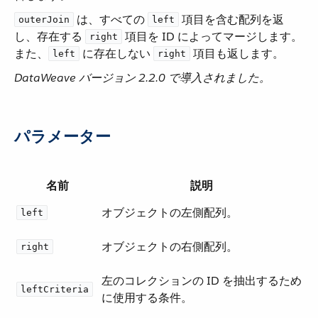
​ は、すべての ​
​ 項目を含む配列を返
outerJoin
left
し、存在する ​
​ 項目を ID によってマージします。
right
また、​
​ に存在しない ​
​ 項目も返します。
left
right
DataWeave バージョン 2.2.0 で導入されました。
パラメーター
名前
説明
オブジェクトの左側配列。
left
オブジェクトの右側配列。
right
左のコレクションの ID を抽出するため
leftCriteria
に使用する条件。