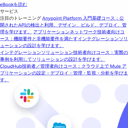
eBookを読む
サービス
注目のトレーニング
Anypoint Platform 入門
基礎コース：公
開されたAPIの検出と利用、デザイン、ビルド、デプロイ、管
理を学びます。
アプリケーションネットワーク
技術者向けコ
ース：機能要件と非機能要件を満たすインテグレーションソリ
ューションの設計を学びます。
インテグレーションソリューション
技術者向けコース：実際の
事例を利用してソリューションの設計を学びます。
CloudHub
技術者／管理者向けコース：クラウド上で Mule ア
プリケーションの設定・デプロイ・管理・監視・分析を学びま
す。