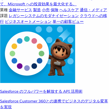
て、Microsoft への投資効果を最大化する。
業種
金融サービス
製造
小売
保険
ヘルスケア
通信・メディア
課題
レガシーシステムのモダナイゼーション
クラウドへの移
行
ビジネスオートメーション
単一の顧客ビュー
Salesforce のフルパワーを解放する API 活用術
Salesforce Customer 360との連携でビジネスのデジタル変革
を実現