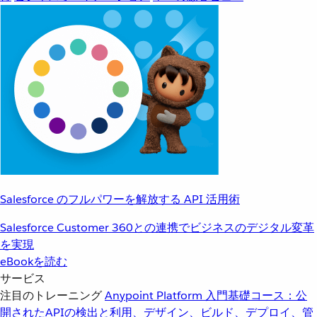
Salesforce のフルパワーを解放する API 活用術
Salesforce Customer 360との連携でビジネスのデジタル変革
を実現
eBookを読む
サービス
注目のトレーニング
Anypoint Platform 入門
基礎コース：公
開されたAPIの検出と利用、デザイン、ビルド、デプロイ、管