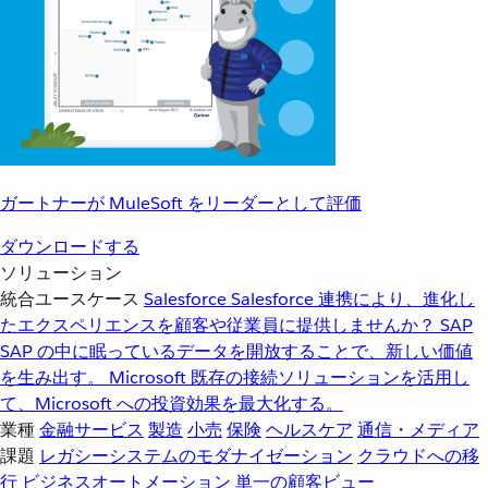
ガートナーが MuleSoft をリーダーとして評価
ダウンロードする
ソリューション
統合ユースケース
Salesforce
Salesforce 連携により、進化し
たエクスペリエンスを顧客や従業員に提供しませんか？
SAP
SAP の中に眠っているデータを開放することで、新しい価値
を生み出す。
Microsoft
既存の接続ソリューションを活用し
て、Microsoft への投資効果を最大化する。
業種
金融サービス
製造
小売
保険
ヘルスケア
通信・メディア
課題
レガシーシステムのモダナイゼーション
クラウドへの移
行
ビジネスオートメーション
単一の顧客ビュー