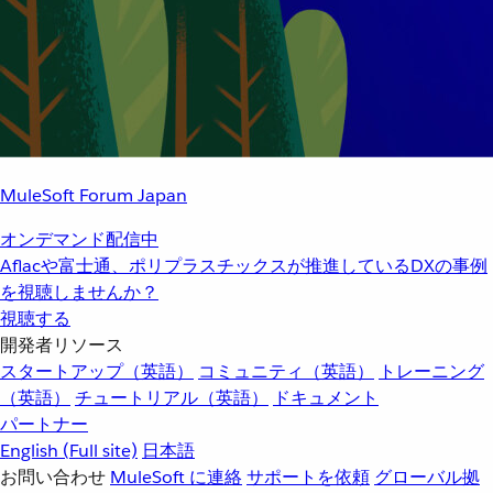
MuleSoft Forum Japan
オンデマンド配信中
Aflacや富士通、ポリプラスチックスが推進しているDXの事例
を視聴しませんか？
視聴する
開発者リソース
スタートアップ（英語）
コミュニティ（英語）
トレーニング
（英語）
チュートリアル（英語）
ドキュメント
パートナー
English
(Full site)
日本語
お問い合わせ
MuleSoft に連絡
サポートを依頼
グローバル拠