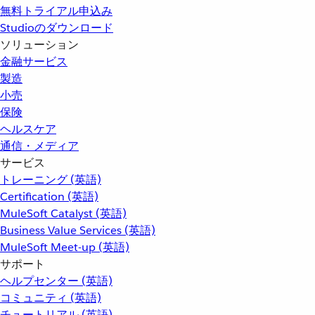
無料トライアル申込み
Studioのダウンロード
ソリューション
金融サービス
製造
小売
保険
ヘルスケア
通信・メディア
サービス
トレーニング (英語)
Certification (英語)
MuleSoft Catalyst (英語)
Business Value Services (英語)
MuleSoft Meet-up (英語)
サポート
ヘルプセンター (英語)
コミュニティ (英語)
チュートリアル (英語)