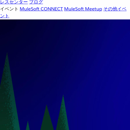
レスセンター
ブログ
イベント
MuleSoft CONNECT
MuleSoft Meetup
その他イベ
ント