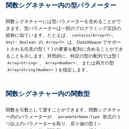
関数シグネチャー内の型パラメーター
関数シグネチャーには型パラメーターを含めることがで
きます。型パラメーターは一部のプログラミング言語の
総称に似ています。たとえば、​
contains(Array<T>,
​ の ​
​ は、DataWeave でサポー
Any): Boolean
Array<T>
トされる任意の型 (​
​) の要素を配列に含めることができ
T
ることを示します。対照的に、特定の型の配列では型 (​
​、​
​、または両方の型 ​
Array<String>
Array<Number>
​) を指定します。
Array<String|Number>
関数シグネチャー内の関数型
関数を引数として渡すことができます。関数シグネチャ
ー内のパラメーターが、​
​ 形式の 1
parameterName:Type
つ以上のパラメーターを取り、戻り値の型 (​
→