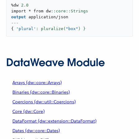
%dw 
2.0
import * from dw
output
application/json
---
{
'plural'
: pluralize(
"box"
) }
DataWeave Module
Arrays (dw::core::Arrays)
Binaries (dw::core::Binaries)
Coercions (dw::util::Coercions)
Core (dw::Core)
DataFormat (dw::extension::DataFormat)
Dates (dw::core::Dates)