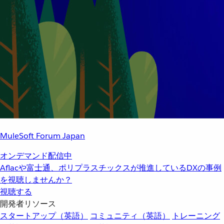
MuleSoft Forum Japan
オンデマンド配信中
Aflacや富士通、ポリプラスチックスが推進しているDXの事例
を視聴しませんか？
視聴する
開発者リソース
スタートアップ（英語）
コミュニティ（英語）
トレーニング