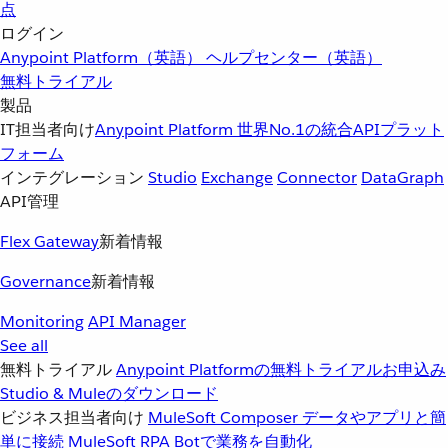
点
ログイン
Anypoint Platform（英語）
ヘルプセンター（英語）
無料トライアル
製品
IT担当者向け
Anypoint Platform
世界No.1の統合APIプラット
フォーム
インテグレーション
Studio
Exchange
Connector
DataGraph
API管理
Flex Gateway
新着情報
Governance
新着情報
Monitoring
API Manager
See all
無料トライアル
Anypoint Platformの無料トライアルお申込み
Studio & Muleのダウンロード
ビジネス担当者向け
MuleSoft Composer
データやアプリと簡
単に接続
MuleSoft RPA
Botで業務を自動化