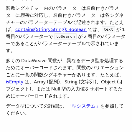
関数シグネチャー内のパラメーターは名前付きパラメー
ターに​
順番に
​対応し、名前付きパラメーターは各シグネ
チャーのパラメーターテーブルで記述されます。たとえ
ば、​
contains(String, String): Boolean
​ では、​
​ が 1
text
番目のパラメーターで ​
​ が 2 番目のパラメータ
toSearch
ーであることがパラメーターテーブルで示されていま
す。
多くの DataWeave 関数が、異なるデータ型を処理する
ためにオーバーロードされます。関数のバリエーション
ごとに一意の関数シグネチャーがあります。たとえば、​
isEmpty
​ は、Array (配列)、String (文字列)、Object (オ
ブジェクト)、または Null 型の入力値をサポートするた
めにオーバーロードされます。
データ型についての詳細は、​
「型システム」
​を参照して
ください。