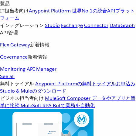
製品
IT担当者向け
Anypoint Platform
世界No.1の統合APIプラット
フォーム
インテグレーション
Studio
Exchange
Connector
DataGraph
API管理
Flex Gateway
新着情報
Governance
新着情報
Monitoring
API Manager
See all
無料トライアル
Anypoint Platformの無料トライアルお申込み
Studio & Muleのダウンロード
ビジネス担当者向け
MuleSoft Composer
データやアプリと簡
単に接続
MuleSoft RPA
Botで業務を自動化