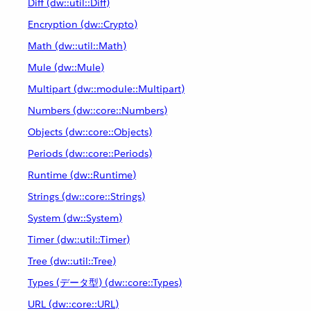
Diff (dw::util::Diff)
Encryption (dw::Crypto)
Math (dw::util::Math)
Mule (dw::Mule)
Multipart (dw::module::Multipart)
Numbers (dw::core::Numbers)
Objects (dw::core::Objects)
Periods (dw::core::Periods)
Runtime (dw::Runtime)
Strings (dw::core::Strings)
System (dw::System)
Timer (dw::util::Timer)
Tree (dw::util::Tree)
Types (データ型) (dw::core::Types)
URL (dw::core::URL)