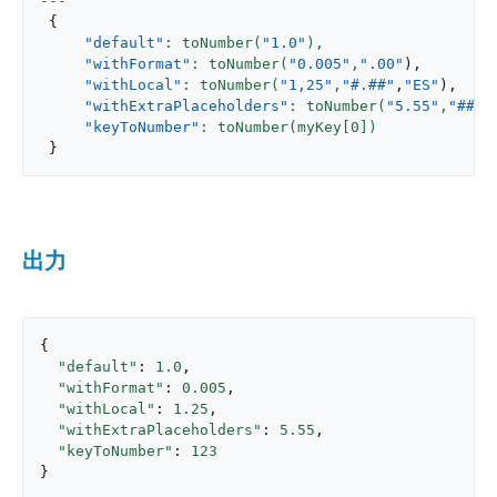
---
{
"default"
: toNumber(
"1.0"
),
"withFormat"
: toNumber(
"0.005"
,
".00"
)
,
"withLocal"
: toNumber(
"1,25"
,
"#.##"
,
"ES"
)
,
"withExtraPlaceholders"
: toNumber(
"5.55"
,
"####
"keyToNumber"
: toNumber(myKey[
0
}
出力
{

"default"
: 
1.0
,

"withFormat"
: 
0.005
,

"withLocal"
: 
1.25
,

"withExtraPlaceholders"
: 
5.55
,

"keyToNumber"
: 
123
}