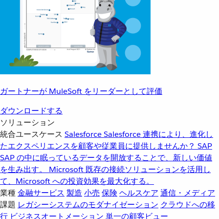
ガートナーが MuleSoft をリーダーとして評価
ダウンロードする
ソリューション
統合ユースケース
Salesforce
Salesforce 連携により、進化し
たエクスペリエンスを顧客や従業員に提供しませんか？
SAP
SAP の中に眠っているデータを開放することで、新しい価値
を生み出す。
Microsoft
既存の接続ソリューションを活用し
て、Microsoft への投資効果を最大化する。
業種
金融サービス
製造
小売
保険
ヘルスケア
通信・メディア
課題
レガシーシステムのモダナイゼーション
クラウドへの移
行
ビジネスオートメーション
単一の顧客ビュー