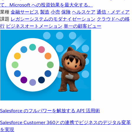
て、Microsoft への投資効果を最大化する。
業種
金融サービス
製造
小売
保険
ヘルスケア
通信・メディア
課題
レガシーシステムのモダナイゼーション
クラウドへの移
行
ビジネスオートメーション
単一の顧客ビュー
Salesforce のフルパワーを解放する API 活用術
Salesforce Customer 360との連携でビジネスのデジタル変革
を実現