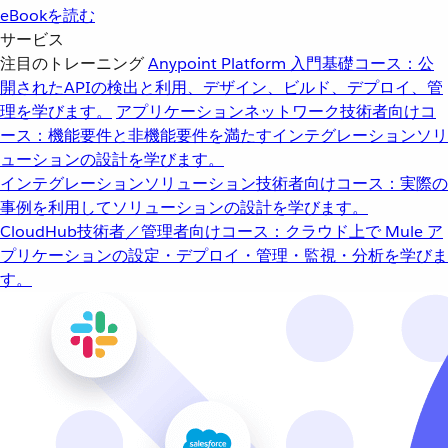
eBookを読む
サービス
注目のトレーニング
Anypoint Platform 入門
基礎コース：公
開されたAPIの検出と利用、デザイン、ビルド、デプロイ、管
理を学びます。
アプリケーションネットワーク
技術者向けコ
ース：機能要件と非機能要件を満たすインテグレーションソリ
ューションの設計を学びます。
インテグレーションソリューション
技術者向けコース：実際の
事例を利用してソリューションの設計を学びます。
CloudHub
技術者／管理者向けコース：クラウド上で Mule ア
プリケーションの設定・デプロイ・管理・監視・分析を学びま
す。