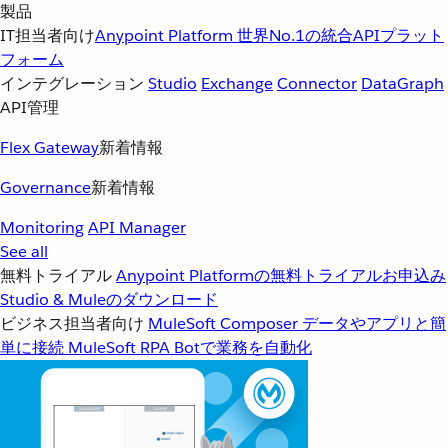
製品
IT担当者向け
Anypoint Platform
世界No.1の統合APIプラット
フォーム
インテグレーション
Studio
Exchange
Connector
DataGraph
API管理
Flex Gateway
新着情報
Governance
新着情報
Monitoring
API Manager
See all
無料トライアル
Anypoint Platformの無料トライアルお申込み
Studio & Muleのダウンロード
ビジネス担当者向け
MuleSoft Composer
データやアプリと簡
単に接続
MuleSoft RPA
Botで業務を自動化