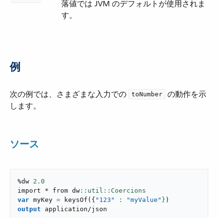
落値では JVM のデフォルトが使用されま
す。
例
次の例では、さまざまな入力での ​
​ の動作を示
toNumber
します。
ソース
%dw 
2.0
import * from dw
var
 myKey 
=
keysOf
(
{
"123"
: 
"myValue"
}
)
output
application/json