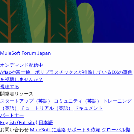
MuleSoft Forum Japan
オンデマンド配信中
Aflacや富士通、ポリプラスチックスが推進しているDXの事例
を視聴しませんか？
視聴する
開発者リソース
スタートアップ（英語）
コミュニティ（英語）
トレーニング
（英語）
チュートリアル（英語）
ドキュメント
パートナー
English
(Full site)
日本語
お問い合わせ
MuleSoft に連絡
サポートを依頼
グローバル拠