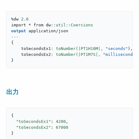
%dw 
2.0
import * from dw
output
application/json
---
{
    toSecondsEx1
: toNumber(|PT1H10M|,
"seconds"
)
,
    toSecondsEx2
: toNumber(|PT1M7S|,
"milliseconds"
}
出力
{

"toSecondsEx1"
: 
4200
,

"toSecondsEx2"
: 
67000
}