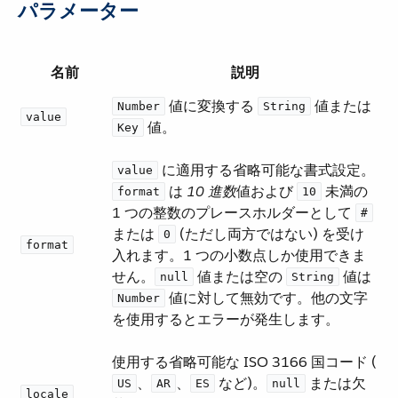
パラメーター
名前
説明
​ 値に変換する ​
​ 値または ​
Number
String
value
​ 値。
Key
​ に適用する省略可能な書式設定。 ​
value
​ は ​
10 進数
​値および ​
​ 未満の
format
10
1 つの整数のプレースホルダーとして ​
#
または ​
​ (ただし両方ではない) を受け
0
format
入れます。1 つの小数点しか使用できま
せん。​
​ 値または空の ​
​ 値は ​
null
String
​ 値に対して無効です。他の文字
Number
を使用するとエラーが発生します。
使用する省略可能な ISO 3166 国コード (​
​、​
​、​
​ など)。​
​ または欠
US
AR
ES
null
locale