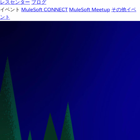
レスセンター
ブログ
イベント
MuleSoft CONNECT
MuleSoft Meetup
その他イベ
ント