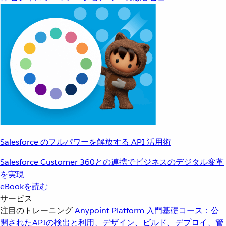
Salesforce のフルパワーを解放する API 活用術
Salesforce Customer 360との連携でビジネスのデジタル変革
を実現
eBookを読む
サービス
注目のトレーニング
Anypoint Platform 入門
基礎コース：公
開されたAPIの検出と利用、デザイン、ビルド、デプロイ、管