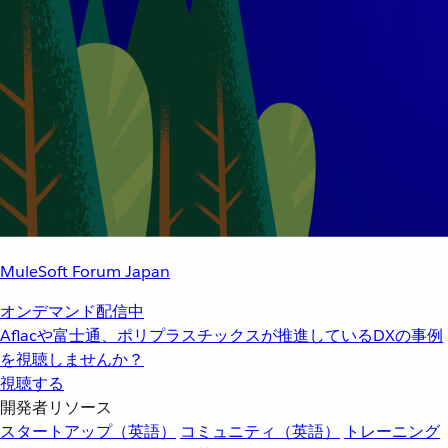
MuleSoft Forum Japan
オンデマンド配信中
Aflacや富士通、ポリプラスチックスが推進しているDXの事例
を視聴しませんか？
視聴する
開発者リソース
スタートアップ（英語）
コミュニティ（英語）
トレーニング