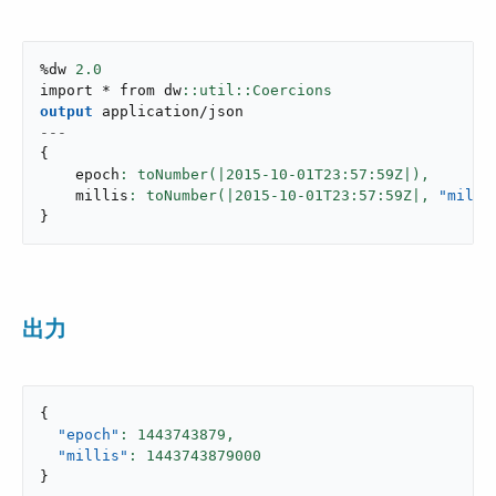
%dw 
2.0
import * from dw
output
application/json
---
{
    epoch
: toNumber(|
2015
-
10
-01T23:
57
:59Z|),
    millis
: toNumber(|
2015
-
10
-01T23:
57
:59Z|,
"milli
}
出力
{
"epoch"
: 
1443743879
,
"millis"
: 
1443743879000
}