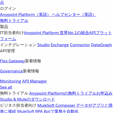
点
ログイン
Anypoint Platform（英語）
ヘルプセンター（英語）
無料トライアル
製品
IT担当者向け
Anypoint Platform
世界No.1の統合APIプラット
フォーム
インテグレーション
Studio
Exchange
Connector
DataGraph
API管理
Flex Gateway
新着情報
Governance
新着情報
Monitoring
API Manager
See all
無料トライアル
Anypoint Platformの無料トライアルお申込み
Studio & Muleのダウンロード
ビジネス担当者向け
MuleSoft Composer
データやアプリと簡
単に接続
MuleSoft RPA
Botで業務を自動化