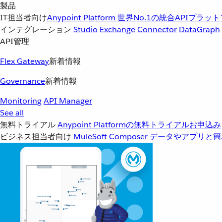
製品
IT担当者向け
Anypoint Platform
世界No.1の統合APIプラッ
インテグレーション
Studio
Exchange
Connector
DataGraph
API管理
Flex Gateway
新着情報
Governance
新着情報
Monitoring
API Manager
See all
無料トライアル
Anypoint Platformの無料トライアルお申込み
ビジネス担当者向け
MuleSoft Composer
データやアプリと簡