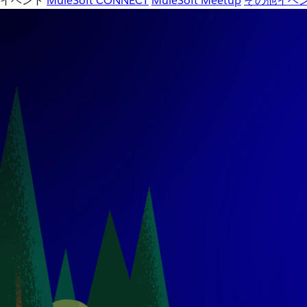
イベント
MuleSoft CONNECT
MuleSoft Meetup
その他イベ