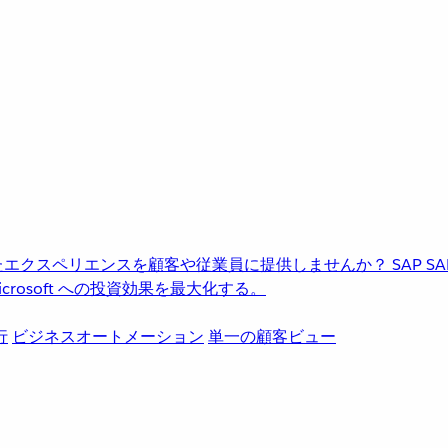
進化したエクスペリエンスを顧客や従業員に提供しませんか？
SAP
S
rosoft への投資効果を最大化する。
行
ビジネスオートメーション
単一の顧客ビュー