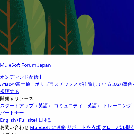
MuleSoft Forum Japan
オンデマンド配信中
Aflacや富士通、ポリプラスチックスが推進しているDXの事
視聴する
開発者リソース
スタートアップ（英語）
コミュニティ（英語）
トレーニング
パートナー
English
(Full site)
日本語
お問い合わせ
MuleSoft に連絡
サポートを依頼
グローバル拠