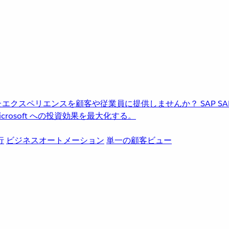
進化したエクスペリエンスを顧客や従業員に提供しませんか？
SAP
S
rosoft への投資効果を最大化する。
行
ビジネスオートメーション
単一の顧客ビュー