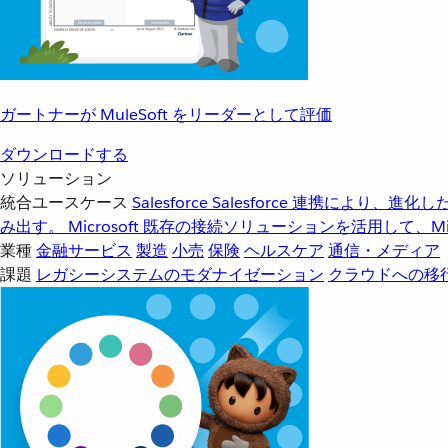
ガートナーが MuleSoft をリーダーとして評価
ダウンロードする
ソリューション
統合ユースケース
Salesforce
Salesforce 連携により、
み出す。
Microsoft
既存の接続ソリューションを活用して、Mic
業種
金融サービス
製造
小売
保険
ヘルスケア
通信・メディア
課題
レガシーシステムのモダナイゼーション
クラウドへの移