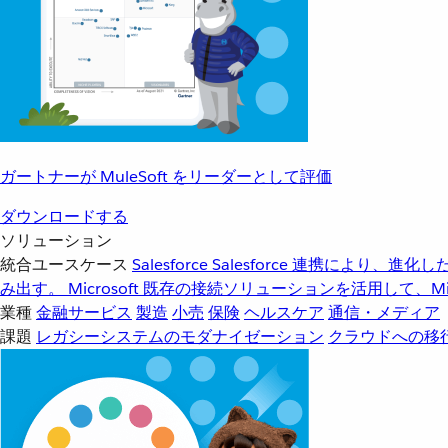
ガートナーが MuleSoft をリーダーとして評価
ダウンロードする
ソリューション
統合ユースケース
Salesforce
Salesforce 連携により、
み出す。
Microsoft
既存の接続ソリューションを活用して、Mic
業種
金融サービス
製造
小売
保険
ヘルスケア
通信・メディア
課題
レガシーシステムのモダナイゼーション
クラウドへの移