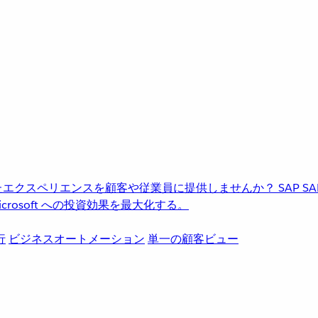
進化したエクスペリエンスを顧客や従業員に提供しませんか？
SAP
S
rosoft への投資効果を最大化する。
行
ビジネスオートメーション
単一の顧客ビュー