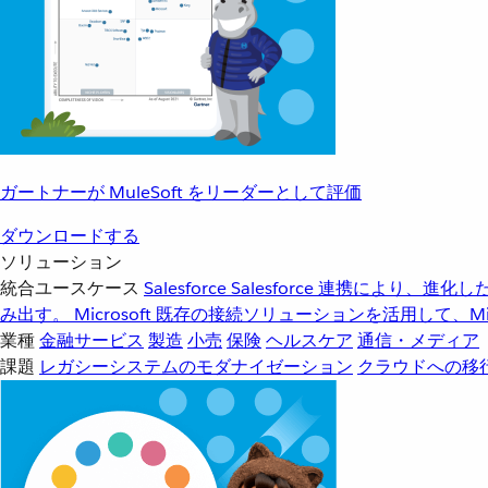
ガートナーが MuleSoft をリーダーとして評価
ダウンロードする
ソリューション
統合ユースケース
Salesforce
Salesforce 連携により、
み出す。
Microsoft
既存の接続ソリューションを活用して、Mic
業種
金融サービス
製造
小売
保険
ヘルスケア
通信・メディア
課題
レガシーシステムのモダナイゼーション
クラウドへの移