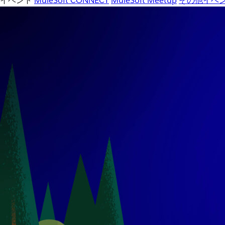
イベント
MuleSoft CONNECT
MuleSoft Meetup
その他イベ