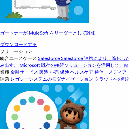
ガートナーが MuleSoft をリーダーとして評価
ダウンロードする
ソリューション
統合ユースケース
Salesforce
Salesforce 連携により、
み出す。
Microsoft
既存の接続ソリューションを活用して、Mic
業種
金融サービス
製造
小売
保険
ヘルスケア
通信・メディア
課題
レガシーシステムのモダナイゼーション
クラウドへの移