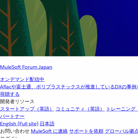
MuleSoft Forum Japan
オンデマンド配信中
Aflacや富士通、ポリプラスチックスが推進しているDXの事
視聴する
開発者リソース
スタートアップ（英語）
コミュニティ（英語）
トレーニング
パートナー
English
(Full site)
日本語
お問い合わせ
MuleSoft に連絡
サポートを依頼
グローバル拠