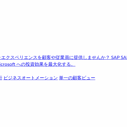
進化したエクスペリエンスを顧客や従業員に提供しませんか？
SAP
S
rosoft への投資効果を最大化する。
行
ビジネスオートメーション
単一の顧客ビュー