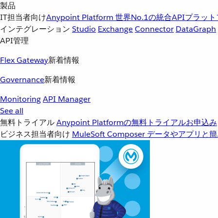
製品
IT担当者向け
Anypoint Platform
世界No.1の統合APIプラッ
インテグレーション
Studio
Exchange
Connector
DataGraph
API管理
Flex Gateway
新着情報
Governance
新着情報
Monitoring
API Manager
See all
無料トライアル
Anypoint Platformの無料トライアルお申込み
ビジネス担当者向け
MuleSoft Composer
データやアプリと簡