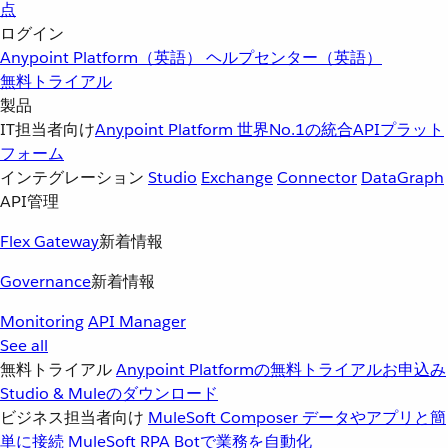
点
ログイン
Anypoint Platform（英語）
ヘルプセンター（英語）
無料トライアル
製品
IT担当者向け
Anypoint Platform
世界No.1の統合APIプラット
フォーム
インテグレーション
Studio
Exchange
Connector
DataGraph
API管理
Flex Gateway
新着情報
Governance
新着情報
Monitoring
API Manager
See all
無料トライアル
Anypoint Platformの無料トライアルお申込み
Studio & Muleのダウンロード
ビジネス担当者向け
MuleSoft Composer
データやアプリと簡
単に接続
MuleSoft RPA
Botで業務を自動化