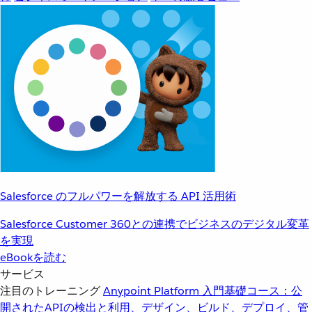
Salesforce のフルパワーを解放する API 活用術
Salesforce Customer 360との連携でビジネスのデジタル変革
を実現
eBookを読む
サービス
注目のトレーニング
Anypoint Platform 入門
基礎コース：公
開されたAPIの検出と利用、デザイン、ビルド、デプロイ、管