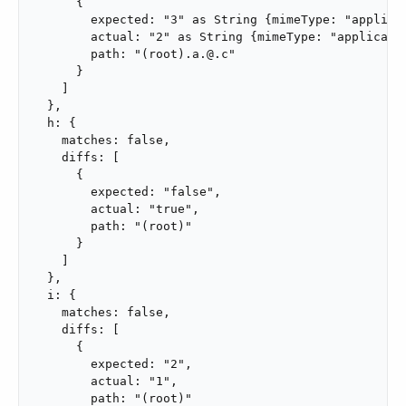
      {

        expected: "3" as String {mimeType: "applicat
        actual: "2" as String {mimeType: "applicatio
        path: "(root).a.@.c"

      }

    ]

  },

  h: {

    matches: false,

    diffs: [

      {

        expected: "false",

        actual: "true",

        path: "(root)"

      }

    ]

  },

  i: {

    matches: false,

    diffs: [

      {

        expected: "2",

        actual: "1",

        path: "(root)"
