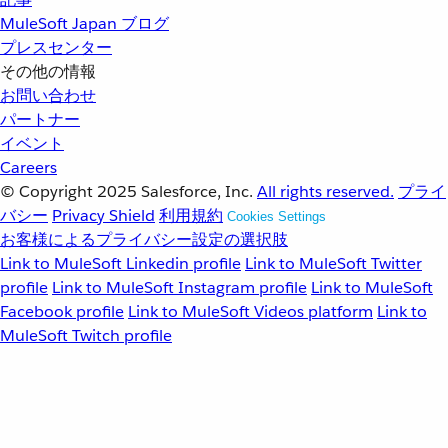
MuleSoft Japan ブログ
プレスセンター
その他の情報
お問い合わせ
パートナー
イベント
Careers
© Copyright 2025
Salesforce, Inc.
All rights reserved.
プライ
バシー
Privacy Shield
利用規約
Cookies Settings
お客様によるプライバシー設定の選択肢
Link to MuleSoft Linkedin profile
Link to MuleSoft Twitter
profile
Link to MuleSoft Instagram profile
Link to MuleSoft
Facebook profile
Link to MuleSoft Videos platform
Link to
MuleSoft Twitch profile