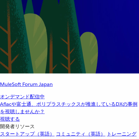
MuleSoft Forum Japan
オンデマンド配信中
Aflacや富士通、ポリプラスチックスが推進しているDXの事例
を視聴しませんか？
視聴する
開発者リソース
スタートアップ（英語）
コミュニティ（英語）
トレーニング