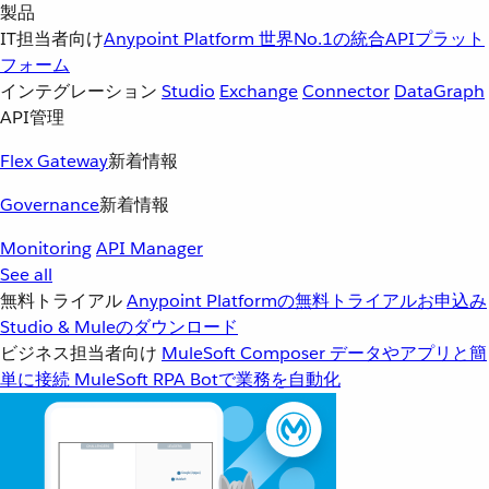
製品
IT担当者向け
Anypoint Platform
世界No.1の統合APIプラット
フォーム
インテグレーション
Studio
Exchange
Connector
DataGraph
API管理
Flex Gateway
新着情報
Governance
新着情報
Monitoring
API Manager
See all
無料トライアル
Anypoint Platformの無料トライアルお申込み
Studio & Muleのダウンロード
ビジネス担当者向け
MuleSoft Composer
データやアプリと簡
単に接続
MuleSoft RPA
Botで業務を自動化