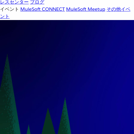
レスセンター
ブログ
イベント
MuleSoft CONNECT
MuleSoft Meetup
その他イベ
ント