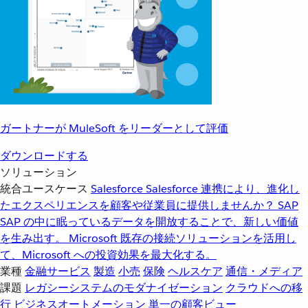
ガートナーが MuleSoft をリーダーとして評価
ダウンロードする
ソリューション
統合ユースケース
Salesforce
Salesforce 連携により、進化し
たエクスペリエンスを顧客や従業員に提供しませんか？
SAP
SAP の中に眠っているデータを開放することで、新しい価値
を生み出す。
Microsoft
既存の接続ソリューションを活用し
て、Microsoft への投資効果を最大化する。
業種
金融サービス
製造
小売
保険
ヘルスケア
通信・メディア
課題
レガシーシステムのモダナイゼーション
クラウドへの移
行
ビジネスオートメーション
単一の顧客ビュー