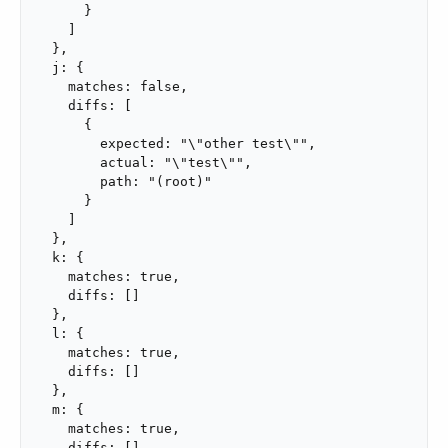
      }

    ]

  },

  j: {

    matches: false,

    diffs: [

      {

        expected: "\"other test\"",

        actual: "\"test\"",

        path: "(root)"

      }

    ]

  },

  k: {

    matches: true,

    diffs: []

  },

  l: {

    matches: true,

    diffs: []

  },

  m: {

    matches: true,

    diffs: []
