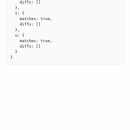
    diffs: []

  },

  t: {

    matches: true,

    diffs: []

  },

  u: {

    matches: true,

    diffs: []

  }

}