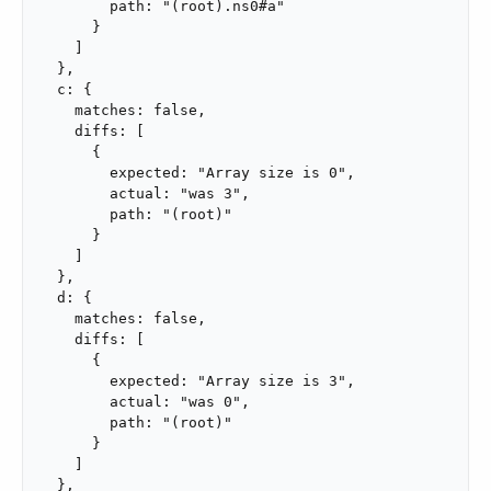
        path: "(root).ns0#a"

      }

    ]

  },

  c: {

    matches: false,

    diffs: [

      {

        expected: "Array size is 0",

        actual: "was 3",

        path: "(root)"

      }

    ]

  },

  d: {

    matches: false,

    diffs: [

      {

        expected: "Array size is 3",

        actual: "was 0",

        path: "(root)"

      }

    ]

  },
