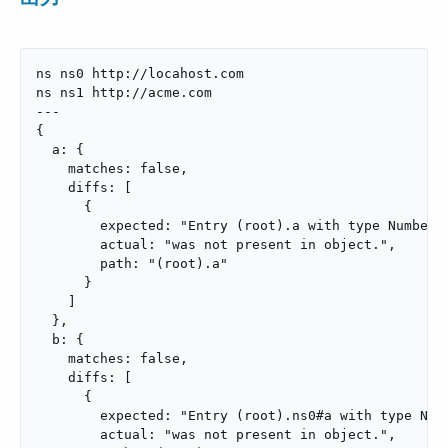
ns ns0 http://locahost.com

ns ns1 http://acme.com

---

{

  a: {

    matches: false,

    diffs: [

      {

        expected: "Entry (root).a with type Number",
        actual: "was not present in object.",

        path: "(root).a"

      }

    ]

  },

  b: {

    matches: false,

    diffs: [

      {

        expected: "Entry (root).ns0#a with type Numb
        actual: "was not present in object.",
