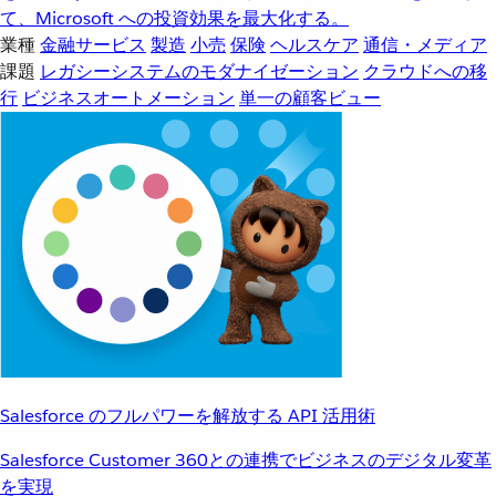
て、Microsoft への投資効果を最大化する。
業種
金融サービス
製造
小売
保険
ヘルスケア
通信・メディア
課題
レガシーシステムのモダナイゼーション
クラウドへの移
行
ビジネスオートメーション
単一の顧客ビュー
Salesforce のフルパワーを解放する API 活用術
Salesforce Customer 360との連携でビジネスのデジタル変革
を実現