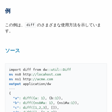
例
この例は、​
​ のさまざまな使用方法を示していま
diff
す。
ソース
import diff from dw
ns
 ns0 http
ns
 ns1 http
output
application/dw
---
{
"a"
: diff({a: 
1
}
,
{
b
:
1
}
)
,
"b"
: diff({ns0#a: 
1
}
,
{
ns1#a
:
1
}
)
,
"c"
: diff([
1
,
2
,
3
]
,
[
]
)
,