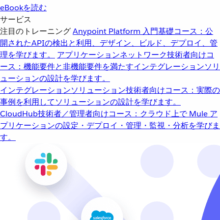
eBookを読む
サービス
注目のトレーニング
Anypoint Platform 入門
基礎コース：公
開されたAPIの検出と利用、デザイン、ビルド、デプロイ、管
理を学びます。
アプリケーションネットワーク
技術者向けコ
ース：機能要件と非機能要件を満たすインテグレーションソリ
ューションの設計を学びます。
インテグレーションソリューション
技術者向けコース：実際の
事例を利用してソリューションの設計を学びます。
CloudHub
技術者／管理者向けコース：クラウド上で Mule ア
プリケーションの設定・デプロイ・管理・監視・分析を学びま
す。