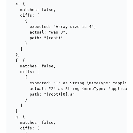
  e: {

    matches: false,

    diffs: [

      {

        expected: "Array size is 4",

        actual: "was 3",

        path: "(root)"

      }

    ]

  },

  f: {

    matches: false,

    diffs: [

      {

        expected: "1" as String {mimeType: "applicat
        actual: "2" as String {mimeType: "applicatio
        path: "(root)[0].a"

      }

    ]

  },

  g: {

    matches: false,

    diffs: [
