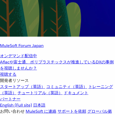
MuleSoft Forum Japan
オンデマンド配信中
Aflacや富士通、ポリプラスチックスが推進しているDXの事例
を視聴しませんか？
視聴する
開発者リソース
スタートアップ（英語）
コミュニティ（英語）
トレーニング
（英語）
チュートリアル（英語）
ドキュメント
パートナー
English
(Full site)
日本語
お問い合わせ
MuleSoft に連絡
サポートを依頼
グローバル拠