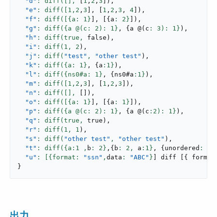
"d"
: diff([],
[
1
,
2
,
3
]
)
,
"e"
: diff([
1
,
2
,
3
]
,
[
1
,
2
,
3
,
4
]
)
,
"f"
: diff([{a: 
1
}
]
,
[
{
a
: 
2
}
]
)
,
"g"
: diff({a @(c: 
2
): 
1
}
,
{
a 
@
(
c
: 
3
): 
1
}
)
,
"h"
: diff(true,
false
)
,
"i"
: diff(
1
,
2
)
,
"j"
: diff(
"test"
,
"other test"
)
,
"k"
: diff({a: 
1
}
,
{
a
:
1
}
)
,
"l"
: diff({ns0#a: 
1
}
,
{
ns0#a
:
1
}
)
,
"m"
: diff([
1
,
2
,
3
]
,
[
1
,
2
,
3
]
)
,
"n"
: diff([],
[
]
)
,
"o"
: diff([{a: 
1
}
]
,
[
{
a
: 
1
}
]
)
,
"p"
: diff({a @(c: 
2
): 
1
}
,
{
a 
@
(
c
:
2
): 
1
}
)
,
"q"
: diff(true,
true
)
,
"r"
: diff(
1
,
1
)
,
"s"
: diff(
"other test"
,
"other test"
)
,
"t"
: diff({a:
1
 ,
b
: 
2
}
,
{
b
: 
2
,
 a
:
1
}
,
{
unordered
: tr
"u"
: [{format: 
"ssn"
,
data
: 
"ABC"
}
]
 diff 
[
{
 format
}
出力