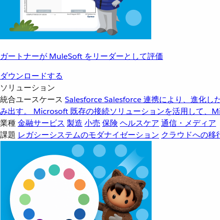
ガートナーが MuleSoft をリーダーとして評価
ダウンロードする
ソリューション
統合ユースケース
Salesforce
Salesforce 連携により、
み出す。
Microsoft
既存の接続ソリューションを活用して、Mic
業種
金融サービス
製造
小売
保険
ヘルスケア
通信・メディア
課題
レガシーシステムのモダナイゼーション
クラウドへの移