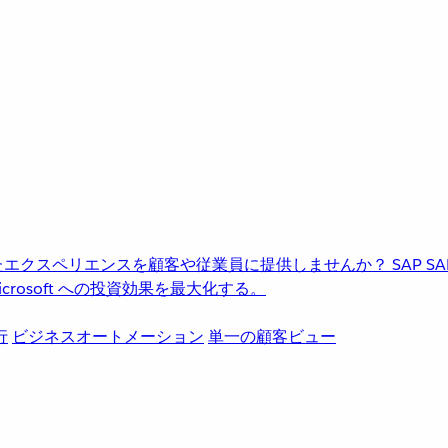
進化したエクスペリエンスを顧客や従業員に提供しませんか？
SAP
S
rosoft への投資効果を最大化する。
行
ビジネスオートメーション
単一の顧客ビュー