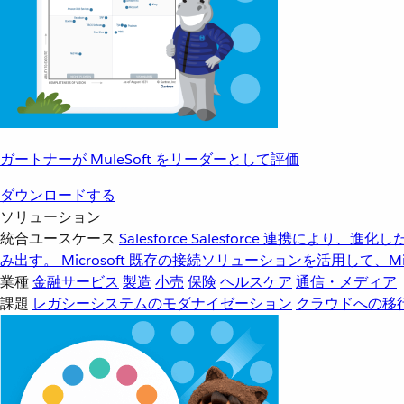
ガートナーが MuleSoft をリーダーとして評価
ダウンロードする
ソリューション
統合ユースケース
Salesforce
Salesforce 連携により、
み出す。
Microsoft
既存の接続ソリューションを活用して、Mic
業種
金融サービス
製造
小売
保険
ヘルスケア
通信・メディア
課題
レガシーシステムのモダナイゼーション
クラウドへの移