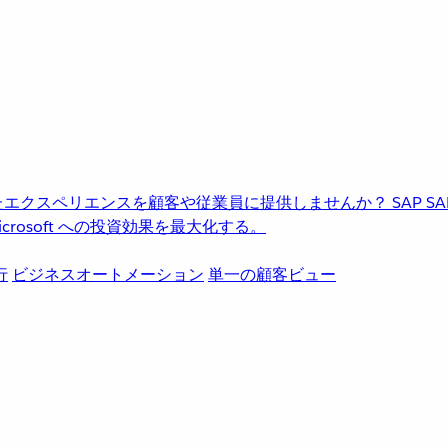
進化したエクスペリエンスを顧客や従業員に提供しませんか？
SAP
S
rosoft への投資効果を最大化する。
行
ビジネスオートメーション
単一の顧客ビュー