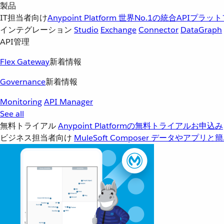
製品
IT担当者向け
Anypoint Platform
世界No.1の統合APIプラッ
インテグレーション
Studio
Exchange
Connector
DataGraph
API管理
Flex Gateway
新着情報
Governance
新着情報
Monitoring
API Manager
See all
無料トライアル
Anypoint Platformの無料トライアルお申込み
ビジネス担当者向け
MuleSoft Composer
データやアプリと簡