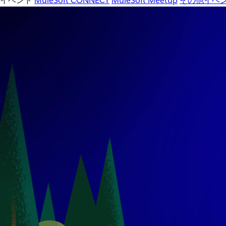
イベント
MuleSoft CONNECT
MuleSoft Meetup
その他イベ