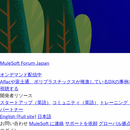
MuleSoft Forum Japan
オンデマンド配信中
Aflacや富士通、ポリプラスチックスが推進しているDXの事
視聴する
開発者リソース
スタートアップ（英語）
コミュニティ（英語）
トレーニング
パートナー
English
(Full site)
日本語
お問い合わせ
MuleSoft に連絡
サポートを依頼
グローバル拠