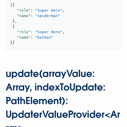
[{

"role"
: 
"Super Hero"
,

"name"
: 
"spiderman"
 },

 {

"role"
: 
"Super Hero"
,

"name"
: 
"batman"
}]
update(arrayValue:
Array, indexToUpdate:
PathElement):
UpdaterValueProvider<Ar