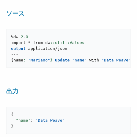
ソース
%dw 
2.0
import * from dw
output
application/json
---
{
name
: 
"Mariano"
}
update
"name"
 with 
"Data Weave"
出力
{

"name"
: 
"Data Weave"
}