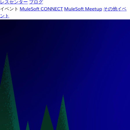
レスセンター
ブログ
イベント
MuleSoft CONNECT
MuleSoft Meetup
その他イベ
ント