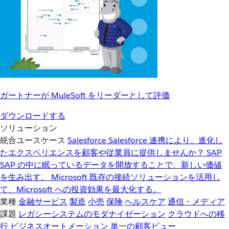
ガートナーが MuleSoft をリーダーとして評価
ダウンロードする
ソリューション
統合ユースケース
Salesforce
Salesforce 連携により、進化し
たエクスペリエンスを顧客や従業員に提供しませんか？
SAP
SAP の中に眠っているデータを開放することで、新しい価値
を生み出す。
Microsoft
既存の接続ソリューションを活用し
て、Microsoft への投資効果を最大化する。
業種
金融サービス
製造
小売
保険
ヘルスケア
通信・メディア
課題
レガシーシステムのモダナイゼーション
クラウドへの移
行
ビジネスオートメーション
単一の顧客ビュー