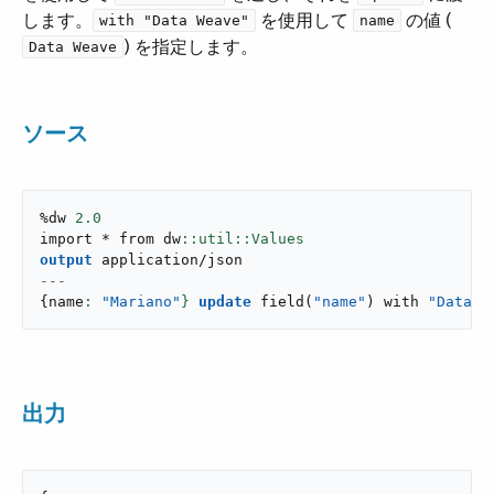
します。​
​ を使用して ​
​ の値 (​
with "Data Weave"
name
​) を指定します。
Data Weave
ソース
%dw 
2.0
import * from dw
output
application/json
---
{
name
: 
"Mariano"
}
update
field
(
"name"
)
 with 
"Data W
出力