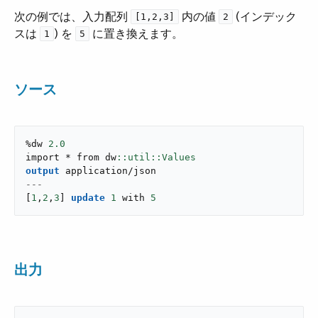
次の例では、入力配列 ​
​ 内の値 ​
​ (インデック
[1,2,3]
2
スは ​
​) を ​
​ に置き換えます。
1
5
ソース
%dw 
2.0
import * from dw
output
application/json
---
[
1
,
2
,
3
]
update
1
 with 
5
出力