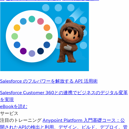
Salesforce のフルパワーを解放する API 活用術
Salesforce Customer 360との連携でビジネスのデジタル変革
を実現
eBookを読む
サービス
注目のトレーニング
Anypoint Platform 入門
基礎コース：公
開されたAPIの検出と利用、デザイン、ビルド、デプロイ、管