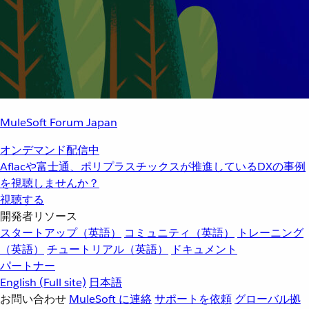
MuleSoft Forum Japan
オンデマンド配信中
Aflacや富士通、ポリプラスチックスが推進しているDXの事例
を視聴しませんか？
視聴する
開発者リソース
スタートアップ（英語）
コミュニティ（英語）
トレーニング
（英語）
チュートリアル（英語）
ドキュメント
パートナー
English
(Full site)
日本語
お問い合わせ
MuleSoft に連絡
サポートを依頼
グローバル拠