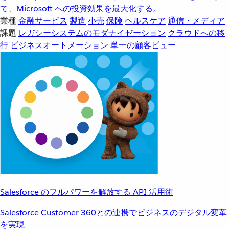
て、Microsoft への投資効果を最大化する。
業種
金融サービス
製造
小売
保険
ヘルスケア
通信・メディア
課題
レガシーシステムのモダナイゼーション
クラウドへの移
行
ビジネスオートメーション
単一の顧客ビュー
Salesforce のフルパワーを解放する API 活用術
Salesforce Customer 360との連携でビジネスのデジタル変革
を実現