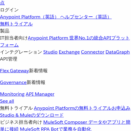
点
ログイン
Anypoint Platform（英語）
ヘルプセンター（英語）
無料トライアル
製品
IT担当者向け
Anypoint Platform
世界No.1の統合APIプラット
フォーム
インテグレーション
Studio
Exchange
Connector
DataGraph
API管理
Flex Gateway
新着情報
Governance
新着情報
Monitoring
API Manager
See all
無料トライアル
Anypoint Platformの無料トライアルお申込み
Studio & Muleのダウンロード
ビジネス担当者向け
MuleSoft Composer
データやアプリと簡
単に接続
MuleSoft RPA
Botで業務を自動化