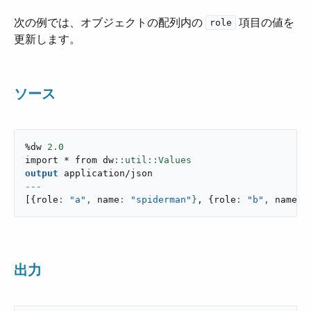
次の例では、オブジェクトの配列内の ​
​ 項目の値を
role
更新します。
ソース
%dw 
2.0
import * from dw
output
application/json
---
[
{
role
: 
"a"
,
 name
: 
"spiderman"
}
,
{
role
: 
"b"
,
 name
: 
出力