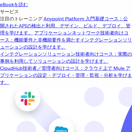
eBookを読む
サービス
注目のトレーニング
Anypoint Platform 入門
基礎コース：公
開されたAPIの検出と利用、デザイン、ビルド、デプロイ、管
理を学びます。
アプリケーションネットワーク
技術者向けコ
ース：機能要件と非機能要件を満たすインテグレーションソリ
ューションの設計を学びます。
インテグレーションソリューション
技術者向けコース：実際の
事例を利用してソリューションの設計を学びます。
CloudHub
技術者／管理者向けコース：クラウド上で Mule ア
プリケーションの設定・デプロイ・管理・監視・分析を学びま
す。