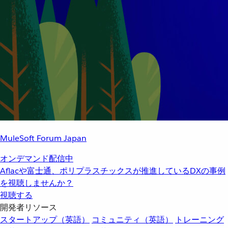
MuleSoft Forum Japan
オンデマンド配信中
Aflacや富士通、ポリプラスチックスが推進しているDXの事例
を視聴しませんか？
視聴する
開発者リソース
スタートアップ（英語）
コミュニティ（英語）
トレーニング