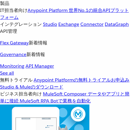
製品
IT担当者向け
Anypoint Platform
世界No.1の統合APIプラット
フォーム
インテグレーション
Studio
Exchange
Connector
DataGraph
API管理
Flex Gateway
新着情報
Governance
新着情報
Monitoring
API Manager
See all
無料トライアル
Anypoint Platformの無料トライアルお申込み
Studio & Muleのダウンロード
ビジネス担当者向け
MuleSoft Composer
データやアプリと簡
単に接続
MuleSoft RPA
Botで業務を自動化