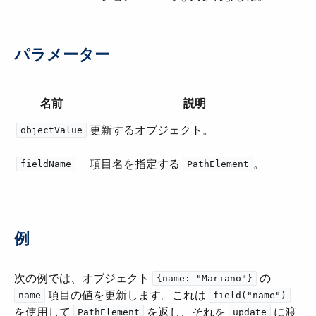
パラメーター
名前
説明
更新するオブジェクト。
objectValue
項目名を指定する ​
​。
fieldName
PathElement
例
次の例では、オブジェクト ​
​ の ​
{name: "Mariano"}
​ 項目の値を更新します。これは ​
name
field("name")
を使用して ​
​ を返し、それを ​
​ に渡
PathElement
update