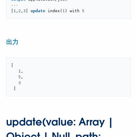
---
[
1
,
2
,
3
]
update
index
(
1
)
 with 
5
出力
[

1
,

5
,

3
 ]
update(value: Array |
Object | Null, path: