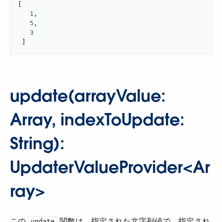
[

1
,

5
,

3
 ]
update(arrayValue:
Array, indexToUpdate:
String):
UpdaterValueProvider<Ar
ray>
この ​
​ 関数は、指定された文字列値で、指定され
update