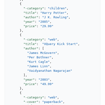
      {

"-category"
: 
"children"
,

"title"
: 
"Harry Potter"
,

"author"
: 
"J K. Rowling"
,

"year"
: 
"2005"
,

"price"
: 
"29.99"
      },

      {

"-category"
: 
"web"
,

"title"
:  
"XQuery Kick Start"
,

"author"
: [

"James McGovern"
,

"Per Bothner"
,

"Kurt Cagle"
,

"James Linn"
,

"Vaidyanathan Nagarajan"
        ],

"year"
: 
"2003"
,

"price"
: 
"49.99"
      },

      {

"-category"
: 
"web"
,

"-cover"
: 
"paperback"
,
