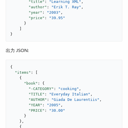
"title"
: 
"Learning XML"
,

"author"
: 
"Erik T. Ray"
,

"year"
: 
"2003"
,

"price"
: 
"39.95"
      }

    ]

}
出力 JSON:
{

"items"
: [

    {

"book"
: {

"-CATEGORY"
: 
"cooking"
,

"TITLE"
: 
"Everyday Italian"
,

"AUTHOR"
: 
"Giada De Laurentiis"
,

"YEAR"
: 
"2005"
,

"PRICE"
: 
"30.00"
      }

    },

    {
