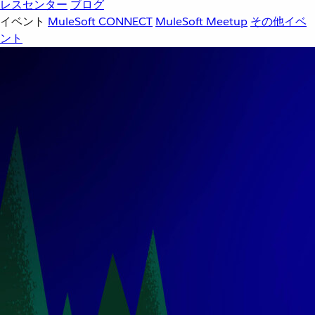
レスセンター
ブログ
イベント
MuleSoft CONNECT
MuleSoft Meetup
その他イベ
ント