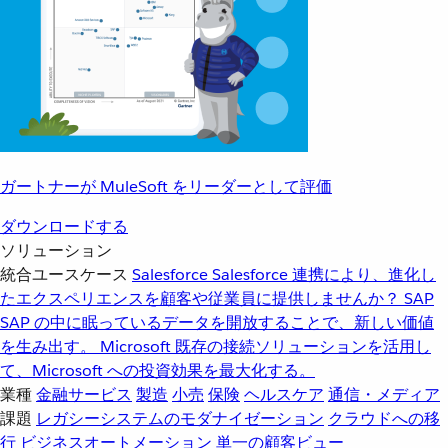
ガートナーが MuleSoft をリーダーとして評価
ダウンロードする
ソリューション
統合ユースケース
Salesforce
Salesforce 連携により、進化し
たエクスペリエンスを顧客や従業員に提供しませんか？
SAP
SAP の中に眠っているデータを開放することで、新しい価値
を生み出す。
Microsoft
既存の接続ソリューションを活用し
て、Microsoft への投資効果を最大化する。
業種
金融サービス
製造
小売
保険
ヘルスケア
通信・メディア
課題
レガシーシステムのモダナイゼーション
クラウドへの移
行
ビジネスオートメーション
単一の顧客ビュー