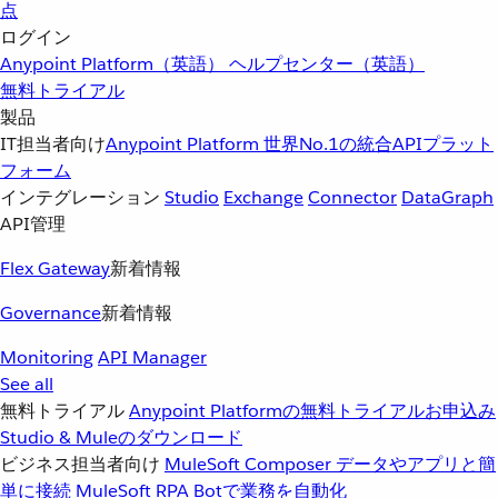
点
ログイン
Anypoint Platform（英語）
ヘルプセンター（英語）
無料トライアル
製品
IT担当者向け
Anypoint Platform
世界No.1の統合APIプラット
フォーム
インテグレーション
Studio
Exchange
Connector
DataGraph
API管理
Flex Gateway
新着情報
Governance
新着情報
Monitoring
API Manager
See all
無料トライアル
Anypoint Platformの無料トライアルお申込み
Studio & Muleのダウンロード
ビジネス担当者向け
MuleSoft Composer
データやアプリと簡
単に接続
MuleSoft RPA
Botで業務を自動化