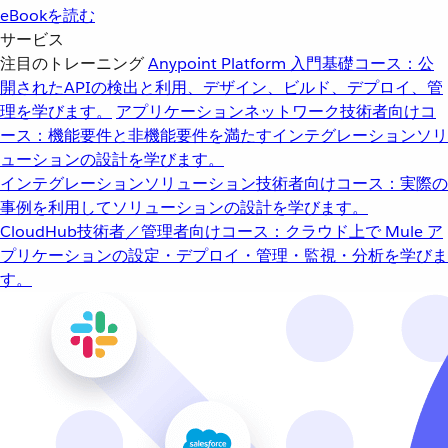
eBookを読む
サービス
注目のトレーニング
Anypoint Platform 入門
基礎コース：公
開されたAPIの検出と利用、デザイン、ビルド、デプロイ、管
理を学びます。
アプリケーションネットワーク
技術者向けコ
ース：機能要件と非機能要件を満たすインテグレーションソリ
ューションの設計を学びます。
インテグレーションソリューション
技術者向けコース：実際の
事例を利用してソリューションの設計を学びます。
CloudHub
技術者／管理者向けコース：クラウド上で Mule ア
プリケーションの設定・デプロイ・管理・監視・分析を学びま
す。