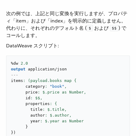
次の例では、上記と同じ変換を実行しますが、プロパテ
ィ「item」および「index」を明示的に定義しません。
代わりに、それぞれのデフォルト名 (​
​ および ​
​) で
$
$$
コールします。
DataWeave スクリプト:
%dw 
2.0
output
application/json
---
items
      category
: 
"book"
,
      price
: $.price as Number,
      id
: $$,
      properties
        title
: $.title,
        author
: $.author,
        year
}
}
)