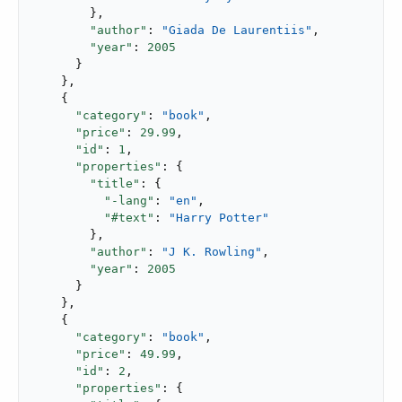
        },

"author"
: 
"Giada De Laurentiis"
,

"year"
: 
2005
      }

    },

    {

"category"
: 
"book"
,

"price"
: 
29.99
,

"id"
: 
1
,

"properties"
: {

"title"
: {

"-lang"
: 
"en"
,

"#text"
: 
"Harry Potter"
        },

"author"
: 
"J K. Rowling"
,

"year"
: 
2005
      }

    },

    {

"category"
: 
"book"
,

"price"
: 
49.99
,

"id"
: 
2
,

"properties"
: {
