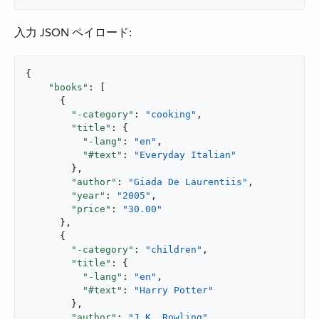
入力 JSON ペイロード:
{

"books"
: [

      {

"-category"
: 
"cooking"
,

"title"
: {

"-lang"
: 
"en"
,

"#text"
: 
"Everyday Italian"
        },

"author"
: 
"Giada De Laurentiis"
,

"year"
: 
"2005"
,

"price"
: 
"30.00"
      },

      {

"-category"
: 
"children"
,

"title"
: {

"-lang"
: 
"en"
,

"#text"
: 
"Harry Potter"
        },

"author"
: 
"J K. Rowling"
,
