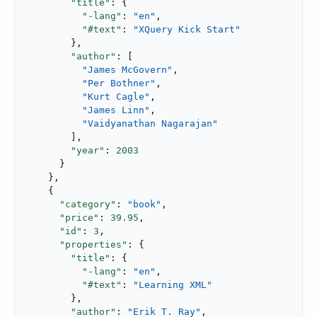
"title"
: {

"-lang"
: 
"en"
,

"#text"
: 
"XQuery Kick Start"
        },

"author"
: [

"James McGovern"
,

"Per Bothner"
,

"Kurt Cagle"
,

"James Linn"
,

"Vaidyanathan Nagarajan"
        ],

"year"
: 
2003
      }

    },

    {

"category"
: 
"book"
,

"price"
: 
39.95
,

"id"
: 
3
,

"properties"
: {

"title"
: {

"-lang"
: 
"en"
,

"#text"
: 
"Learning XML"
        },

"author"
: 
"Erik T. Ray"
,
