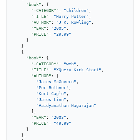
"book"
: {

"-CATEGORY"
: 
"children"
,

"TITLE"
: 
"Harry Potter"
,

"AUTHOR"
: 
"J K. Rowling"
,

"YEAR"
: 
"2005"
,

"PRICE"
: 
"29.99"
      }

    },

    {

"book"
: {

"-CATEGORY"
: 
"web"
,

"TITLE"
: 
"XQuery Kick Start"
,

"AUTHOR"
: [

"James McGovern"
,

"Per Bothner"
,

"Kurt Cagle"
,

"James Linn"
,

"Vaidyanathan Nagarajan"
        ],

"YEAR"
: 
"2003"
,

"PRICE"
: 
"49.99"
      }

    },
