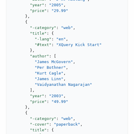
"year"
: 
"2005"
,

"price"
: 
"29.99"
      },

      {

"-category"
: 
"web"
,

"title"
: {

"-lang"
: 
"en"
,

"#text"
: 
"XQuery Kick Start"
        },

"author"
: [

"James McGovern"
,

"Per Bothner"
,

"Kurt Cagle"
,

"James Linn"
,

"Vaidyanathan Nagarajan"
        ],

"year"
: 
"2003"
,

"price"
: 
"49.99"
      },

      {

"-category"
: 
"web"
,

"-cover"
: 
"paperback"
,

"title"
: {
