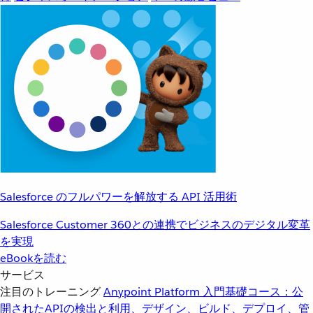
Salesforce のフルパワーを解放する API 活用術
Salesforce Customer 360との連携でビジネスのデジタル変革
を実現
eBookを読む
サービス
注目のトレーニング
Anypoint Platform 入門
基礎コース：公
開されたAPIの検出と利用、デザイン、ビルド、デプロイ、管