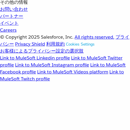
その他の情報
お問い合わせ
パートナー
イベント
Careers
© Copyright 2025
Salesforce, Inc.
All rights reserved.
プライ
バシー
Privacy Shield
利用規約
Cookies Settings
お客様によるプライバシー設定の選択肢
Link to MuleSoft Linkedin profile
Link to MuleSoft Twitter
profile
Link to MuleSoft Instagram profile
Link to MuleSoft
Facebook profile
Link to MuleSoft Videos platform
Link to
MuleSoft Twitch profile