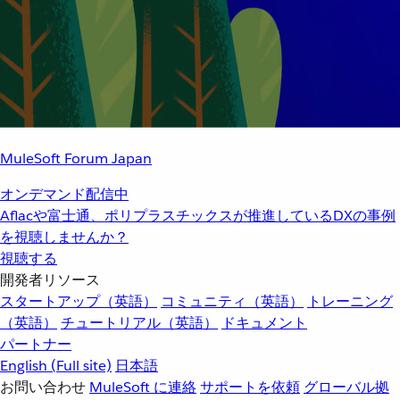
MuleSoft Forum Japan
オンデマンド配信中
Aflacや富士通、ポリプラスチックスが推進しているDXの事例
を視聴しませんか？
視聴する
開発者リソース
スタートアップ（英語）
コミュニティ（英語）
トレーニング
（英語）
チュートリアル（英語）
ドキュメント
パートナー
English
(Full site)
日本語
お問い合わせ
MuleSoft に連絡
サポートを依頼
グローバル拠