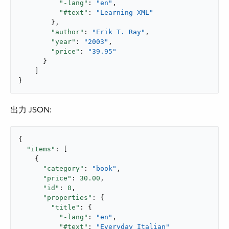
"-lang"
: 
"en"
,

"#text"
: 
"Learning XML"
        },

"author"
: 
"Erik T. Ray"
,

"year"
: 
"2003"
,

"price"
: 
"39.95"
      }

    ]

}
出力 JSON:
{

"items"
: [

    {

"category"
: 
"book"
,

"price"
: 
30.00
,

"id"
: 
0
,

"properties"
: {

"title"
: {

"-lang"
: 
"en"
,

"#text"
: 
"Everyday Italian"