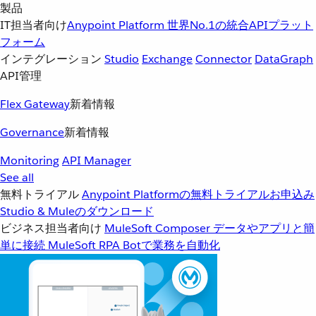
製品
IT担当者向け
Anypoint Platform
世界No.1の統合APIプラット
フォーム
インテグレーション
Studio
Exchange
Connector
DataGraph
API管理
Flex Gateway
新着情報
Governance
新着情報
Monitoring
API Manager
See all
無料トライアル
Anypoint Platformの無料トライアルお申込み
Studio & Muleのダウンロード
ビジネス担当者向け
MuleSoft Composer
データやアプリと簡
単に接続
MuleSoft RPA
Botで業務を自動化