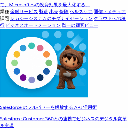
て、Microsoft への投資効果を最大化する。
業種
金融サービス
製造
小売
保険
ヘルスケア
通信・メディア
課題
レガシーシステムのモダナイゼーション
クラウドへの移
行
ビジネスオートメーション
単一の顧客ビュー
Salesforce のフルパワーを解放する API 活用術
Salesforce Customer 360との連携でビジネスのデジタル変革
を実現