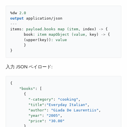
%dw 
2.0
output
application/json
---
items
: payload.books map (item,
 index
)
->
{
      book
: item mapObject (value,
 key
)
->
{
(
upper
(
key
)
)
}
}
入力 JSON ペイロード:
{

"books"
: [

      {

"-category"
: 
"cooking"
,

"title"
:
"Everyday Italian"
,

"author"
: 
"Giada De Laurentiis"
,

"year"
: 
"2005"
,

"price"
: 
"30.00"
      },
