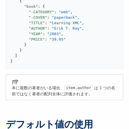
    {

"book"
: {

"-CATEGORY"
: 
"web"
,

"-COVER"
: 
"paperback"
,

"TITLE"
: 
"Learning XML"
,

"AUTHOR"
: 
"Erik T. Ray"
,

"YEAR"
: 
"2003"
,

"PRICE"
: 
"39.95"
      }

    }

  ]

}
本に複数の著者がいる場合、​
​ は 1 つの名
item.author
前ではなく著者の配列全体に評価されます。
デフォルト値の使用