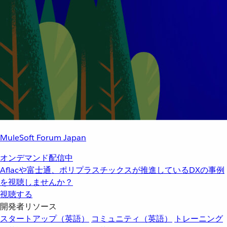
MuleSoft Forum Japan
オンデマンド配信中
Aflacや富士通、ポリプラスチックスが推進しているDXの事例
を視聴しませんか？
視聴する
開発者リソース
スタートアップ（英語）
コミュニティ（英語）
トレーニング