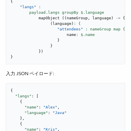
{
"langs"
:

mapObject
(
(
nameGroup
,
 language
)
->
{
(
language
)
"attendees"
                        name
}
}
}
)
}
入力 JSON ペイロード:
{

"langs"
: [

    {

"name"
: 
"Alex"
,

"language"
: 
"Java"
    },

    {

"name"
: 
"Kris"
,
