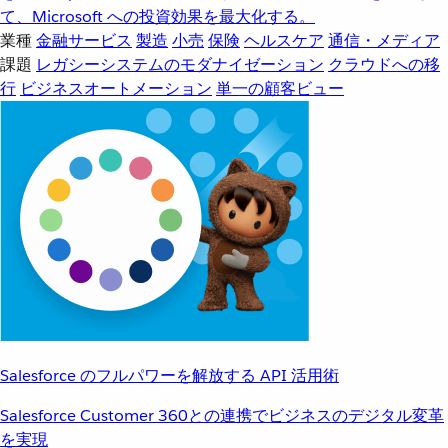
て、Microsoft への投資効果を最大化する。
業種
金融サービス
製造
小売
保険
ヘルスケア
通信・メディア
課題
レガシーシステムのモダナイゼーション
クラウドへの移
行
ビジネスオートメーション
単一の顧客ビュー
Salesforce のフルパワーを解放する API 活用術
Salesforce Customer 360との連携でビジネスのデジタル変革
を実現