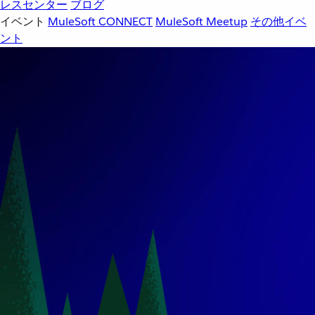
レスセンター
ブログ
イベント
MuleSoft CONNECT
MuleSoft Meetup
その他イベ
ント