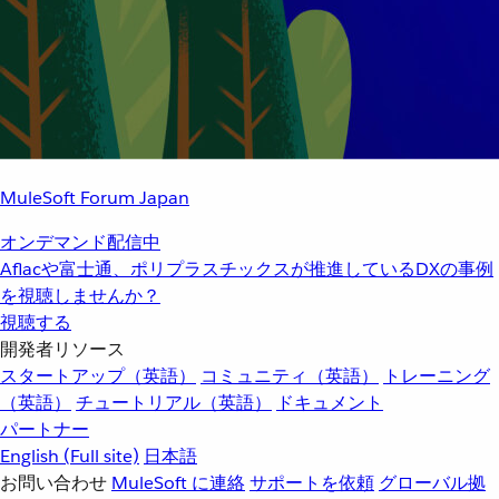
MuleSoft Forum Japan
オンデマンド配信中
Aflacや富士通、ポリプラスチックスが推進しているDXの事例
を視聴しませんか？
視聴する
開発者リソース
スタートアップ（英語）
コミュニティ（英語）
トレーニング
（英語）
チュートリアル（英語）
ドキュメント
パートナー
English
(Full site)
日本語
お問い合わせ
MuleSoft に連絡
サポートを依頼
グローバル拠