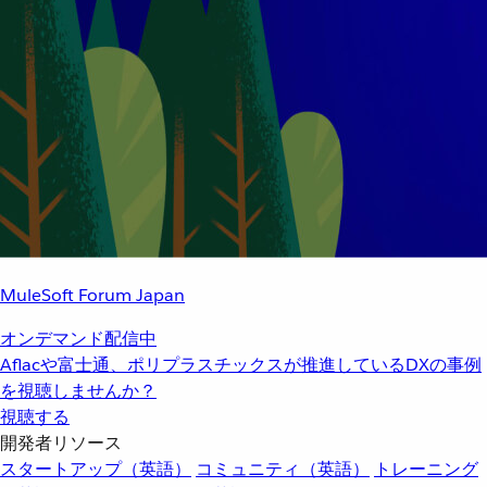
MuleSoft Forum Japan
オンデマンド配信中
Aflacや富士通、ポリプラスチックスが推進しているDXの事例
を視聴しませんか？
視聴する
開発者リソース
スタートアップ（英語）
コミュニティ（英語）
トレーニング