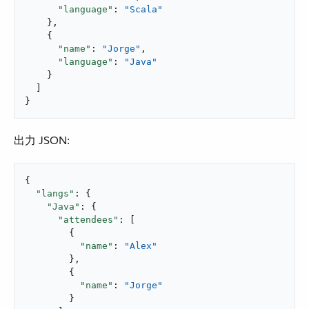
"language"
: 
"Scala"
    },

    {

"name"
: 
"Jorge"
,

"language"
: 
"Java"
    }

  ]

}
出力 JSON:
{

"langs"
: {

"Java"
: {

"attendees"
: [

        {

"name"
: 
"Alex"
        },

        {

"name"
: 
"Jorge"
        }
