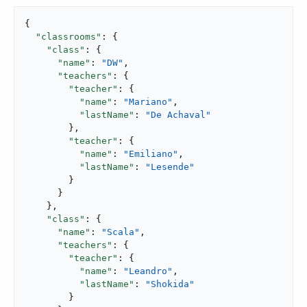
{

"classrooms"
: {

"class"
: {

"name"
: 
"DW"
,

"teachers"
: {

"teacher"
: {

"name"
: 
"Mariano"
,

"lastName"
: 
"De Achaval"
        },

"teacher"
: {

"name"
: 
"Emiliano"
,

"lastName"
: 
"Lesende"
        }

      }

    },

"class"
: {

"name"
: 
"Scala"
,

"teachers"
: {

"teacher"
: {

"name"
: 
"Leandro"
,

"lastName"
: 
"Shokida"
        }
