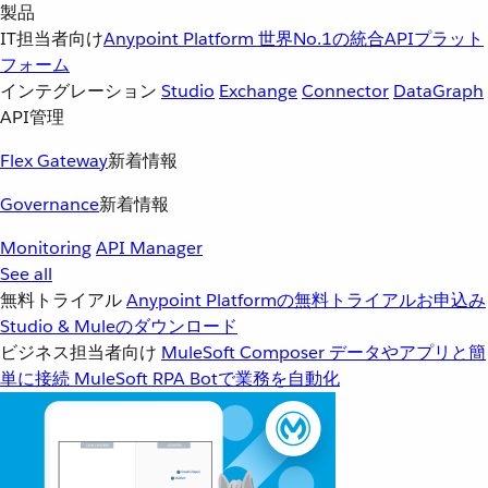
製品
IT担当者向け
Anypoint Platform
世界No.1の統合APIプラット
フォーム
インテグレーション
Studio
Exchange
Connector
DataGraph
API管理
Flex Gateway
新着情報
Governance
新着情報
Monitoring
API Manager
See all
無料トライアル
Anypoint Platformの無料トライアルお申込み
Studio & Muleのダウンロード
ビジネス担当者向け
MuleSoft Composer
データやアプリと簡
単に接続
MuleSoft RPA
Botで業務を自動化