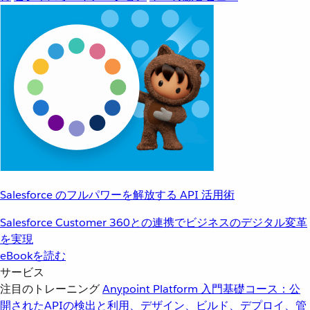
Salesforce のフルパワーを解放する API 活用術
Salesforce Customer 360との連携でビジネスのデジタル変革
を実現
eBookを読む
サービス
注目のトレーニング
Anypoint Platform 入門
基礎コース：公
開されたAPIの検出と利用、デザイン、ビルド、デプロイ、管