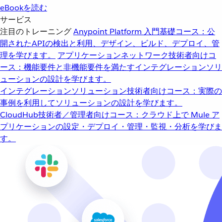
eBookを読む
サービス
注目のトレーニング
Anypoint Platform 入門
基礎コース：公
開されたAPIの検出と利用、デザイン、ビルド、デプロイ、管
理を学びます。
アプリケーションネットワーク
技術者向けコ
ース：機能要件と非機能要件を満たすインテグレーションソリ
ューションの設計を学びます。
インテグレーションソリューション
技術者向けコース：実際の
事例を利用してソリューションの設計を学びます。
CloudHub
技術者／管理者向けコース：クラウド上で Mule ア
プリケーションの設定・デプロイ・管理・監視・分析を学びま
す。