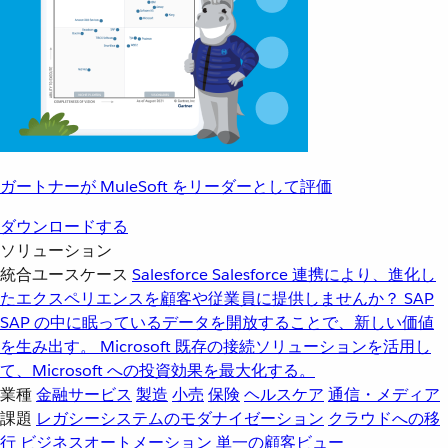
ガートナーが MuleSoft をリーダーとして評価
ダウンロードする
ソリューション
統合ユースケース
Salesforce
Salesforce 連携により、進化し
たエクスペリエンスを顧客や従業員に提供しませんか？
SAP
SAP の中に眠っているデータを開放することで、新しい価値
を生み出す。
Microsoft
既存の接続ソリューションを活用し
て、Microsoft への投資効果を最大化する。
業種
金融サービス
製造
小売
保険
ヘルスケア
通信・メディア
課題
レガシーシステムのモダナイゼーション
クラウドへの移
行
ビジネスオートメーション
単一の顧客ビュー