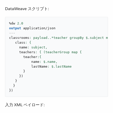
DataWeave スクリプト:
%dw 
2.0
output
application/json
---
classrooms
: payload..*teacher groupBy $.subject map
   class
     name
: subject,
     teachers
       teacher
           name
: $.name,
           lastName
}
}
)
}
}
}
)
入力 XML ペイロード: