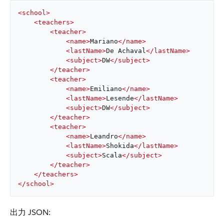
<
school
>
<
teachers
>
<
teacher
>
<
name
>
Mariano
</
name
>
<
lastName
>
De Achaval
</
lastName
>
<
subject
>
DW
</
subject
>
</
teacher
>
<
teacher
>
<
name
>
Emiliano
</
name
>
<
lastName
>
Lesende
</
lastName
>
<
subject
>
DW
</
subject
>
</
teacher
>
<
teacher
>
<
name
>
Leandro
</
name
>
<
lastName
>
Shokida
</
lastName
>
<
subject
>
Scala
</
subject
>
</
teacher
>
</
teachers
>
</
school
>
出力 JSON: