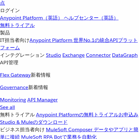
点
ログイン
Anypoint Platform（英語）
ヘルプセンター（英語）
無料トライアル
製品
IT担当者向け
Anypoint Platform
世界No.1の統合APIプラット
フォーム
インテグレーション
Studio
Exchange
Connector
DataGraph
API管理
Flex Gateway
新着情報
Governance
新着情報
Monitoring
API Manager
See all
無料トライアル
Anypoint Platformの無料トライアルお申込み
Studio & Muleのダウンロード
ビジネス担当者向け
MuleSoft Composer
データやアプリと簡
単に接続
MuleSoft RPA
Botで業務を自動化