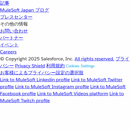
記事
MuleSoft Japan ブログ
プレスセンター
その他の情報
お問い合わせ
パートナー
イベント
Careers
© Copyright 2025
Salesforce, Inc.
All rights reserved.
プライ
バシー
Privacy Shield
利用規約
Cookies Settings
お客様によるプライバシー設定の選択肢
Link to MuleSoft Linkedin profile
Link to MuleSoft Twitter
profile
Link to MuleSoft Instagram profile
Link to MuleSoft
Facebook profile
Link to MuleSoft Videos platform
Link to
MuleSoft Twitch profile