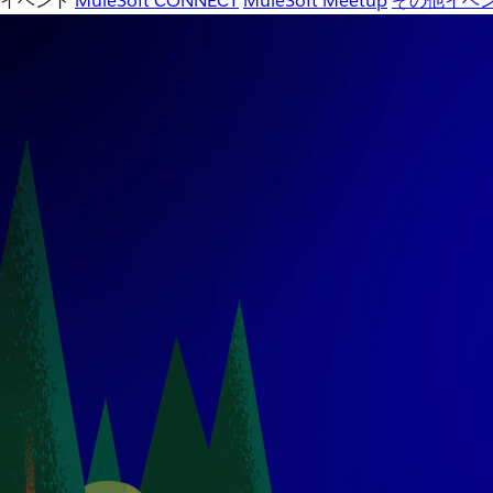
イベント
MuleSoft CONNECT
MuleSoft Meetup
その他イベ