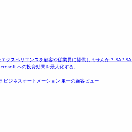
進化したエクスペリエンスを顧客や従業員に提供しませんか？
SAP
S
rosoft への投資効果を最大化する。
行
ビジネスオートメーション
単一の顧客ビュー