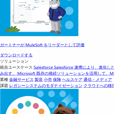
ガートナーが MuleSoft をリーダーとして評価
ダウンロードする
ソリューション
統合ユースケース
Salesforce
Salesforce 連携により、
み出す。
Microsoft
既存の接続ソリューションを活用して、Mic
業種
金融サービス
製造
小売
保険
ヘルスケア
通信・メディア
課題
レガシーシステムのモダナイゼーション
クラウドへの移