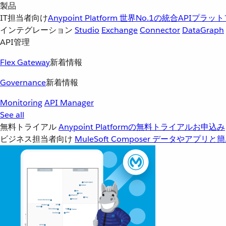
製品
IT担当者向け
Anypoint Platform
世界No.1の統合APIプラッ
インテグレーション
Studio
Exchange
Connector
DataGraph
API管理
Flex Gateway
新着情報
Governance
新着情報
Monitoring
API Manager
See all
無料トライアル
Anypoint Platformの無料トライアルお申込み
ビジネス担当者向け
MuleSoft Composer
データやアプリと簡