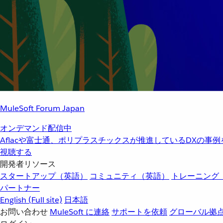
MuleSoft Forum Japan
オンデマンド配信中
Aflacや富士通、ポリプラスチックスが推進しているDXの事
視聴する
開発者リソース
スタートアップ（英語）
コミュニティ（英語）
トレーニング
パートナー
English
(Full site)
日本語
お問い合わせ
MuleSoft に連絡
サポートを依頼
グローバル拠