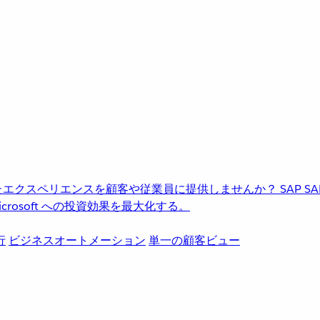
進化したエクスペリエンスを顧客や従業員に提供しませんか？
SAP
S
rosoft への投資効果を最大化する。
行
ビジネスオートメーション
単一の顧客ビュー