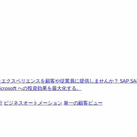
進化したエクスペリエンスを顧客や従業員に提供しませんか？
SAP
S
rosoft への投資効果を最大化する。
行
ビジネスオートメーション
単一の顧客ビュー