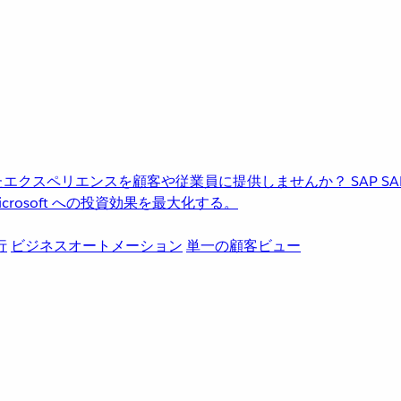
進化したエクスペリエンスを顧客や従業員に提供しませんか？
SAP
S
rosoft への投資効果を最大化する。
行
ビジネスオートメーション
単一の顧客ビュー