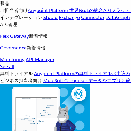
製品
IT担当者向け
Anypoint Platform
世界No.1の統合APIプラッ
インテグレーション
Studio
Exchange
Connector
DataGraph
API管理
Flex Gateway
新着情報
Governance
新着情報
Monitoring
API Manager
See all
無料トライアル
Anypoint Platformの無料トライアルお申込み
ビジネス担当者向け
MuleSoft Composer
データやアプリと簡