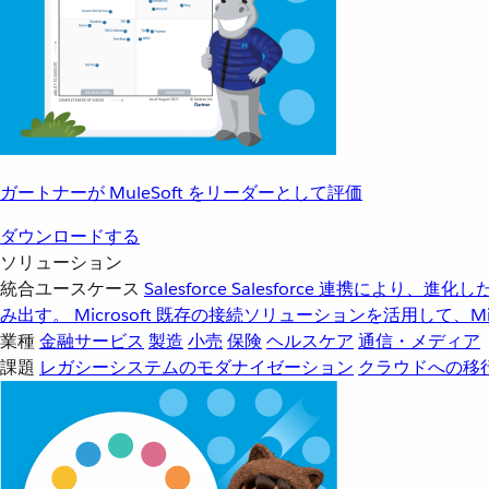
ガートナーが MuleSoft をリーダーとして評価
ダウンロードする
ソリューション
統合ユースケース
Salesforce
Salesforce 連携により、
み出す。
Microsoft
既存の接続ソリューションを活用して、Mic
業種
金融サービス
製造
小売
保険
ヘルスケア
通信・メディア
課題
レガシーシステムのモダナイゼーション
クラウドへの移