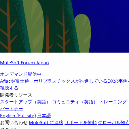
MuleSoft Forum Japan
オンデマンド配信中
Aflacや富士通、ポリプラスチックスが推進しているDXの事
視聴する
開発者リソース
スタートアップ（英語）
コミュニティ（英語）
トレーニング
パートナー
English
(Full site)
日本語
お問い合わせ
MuleSoft に連絡
サポートを依頼
グローバル拠