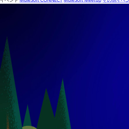
イベント
MuleSoft CONNECT
MuleSoft Meetup
その他イベ