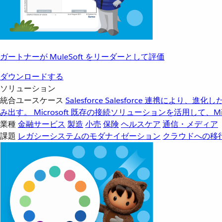
ガートナーが MuleSoft をリーダーとして評価
ダウンロードする
ソリューション
統合ユースケース
Salesforce
Salesforce 連携により、
み出す。
Microsoft
既存の接続ソリューションを活用して、Mic
業種
金融サービス
製造
小売
保険
ヘルスケア
通信・メディア
課題
レガシーシステムのモダナイゼーション
クラウドへの移